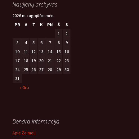
Naujienų archyvas
2026 m. rugpjūčio mėn.
PR
A
T
K
PN
Š
S
1
2
3
4
5
6
7
8
9
10
11
12
13
14
15
16
17
18
19
20
21
22
23
24
25
26
27
28
29
30
31
« Gru
Bendra informacija
Apie Žeimelį