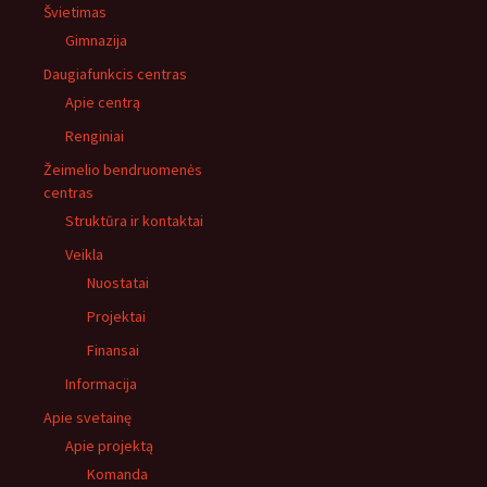
Švietimas
Gimnazija
Daugiafunkcis centras
Apie centrą
Renginiai
Žeimelio bendruomenės
centras
Struktūra ir kontaktai
Veikla
Nuostatai
Projektai
Finansai
Informacija
Apie svetainę
Apie projektą
Komanda