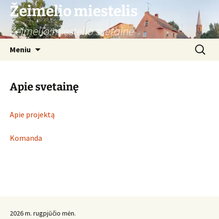
Žeimelio miestelis
Žeimelio miestelio svetainė
Pereiti
Ieškoti:
Meniu
prie
turinio
Apie svetainę
Apie projektą
Komanda
2026 m. rugpjūčio mėn.