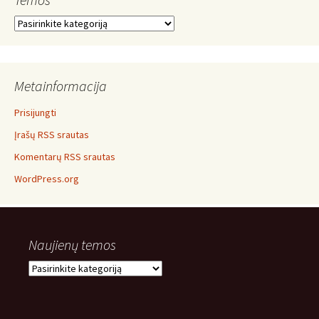
Temos
Metainformacija
Prisijungti
Įrašų RSS srautas
Komentarų RSS srautas
WordPress.org
Naujienų temos
Naujienų
temos