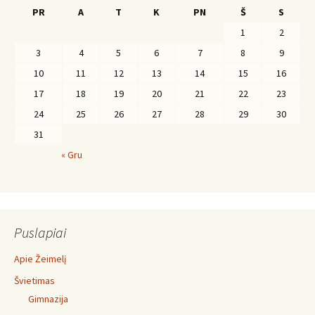
PR
A
T
K
PN
Š
S
1
2
3
4
5
6
7
8
9
10
11
12
13
14
15
16
17
18
19
20
21
22
23
24
25
26
27
28
29
30
31
« Gru
Puslapiai
Apie Žeimelį
Švietimas
Gimnazija