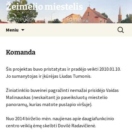
Žeimelio miestelis
Žeimelio miestelio svetainė
Pereiti
Ieškoti:
Meniu
prie
turinio
Komanda
Šis projektas buvo pristatytas ir pradėjo veikti 2010.01.10.
Jo sumanytojas ir įkūrėjas Liudas Tumonis.
Žiniatinklio buveinei pagražinti nemažai prisidėjo Vaidas
Malinauskas (neskaitant jo paveiksluotų miestelio
panoramų, kurias matote puslapio viršuje).
Nuo 2014 birželio mėn. naujienas apie daugiafunkcinio
centro veiklą ėmę skelbti Dovilė Radavičienė.