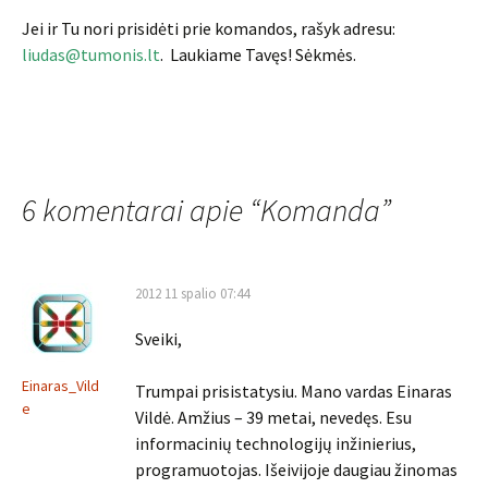
Jei ir Tu nori prisidėti prie komandos, rašyk adresu:
liudas@tumonis.lt
. Laukiame Tavęs! Sėkmės.
6 komentarai apie “
Komanda
”
2012 11 spalio 07:44
Sveiki,
Einaras_Vild
Trumpai prisistatysiu. Mano vardas Einaras
e
Vildė. Amžius – 39 metai, nevedęs. Esu
informacinių technologijų inžinierius,
programuotojas. Išeivijoje daugiau žinomas