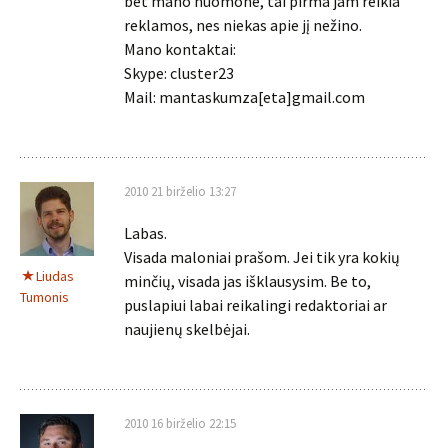
bet mano nuomone, tai pirma jam reikia
reklamos, nes niekas apie jį nežino.
Mano kontaktai:
Skype: cluster23
Mail: mantaskumza[eta]gmail.com
2010 21 birželio 13:27
Labas.
Visada maloniai prašom. Jei tik yra kokių
Liudas
minčių, visada jas išklausysim. Be to,
Tumonis
puslapiui labai reikalingi redaktoriai ar
naujienų skelbėjai.
2010 16 birželio 22:15