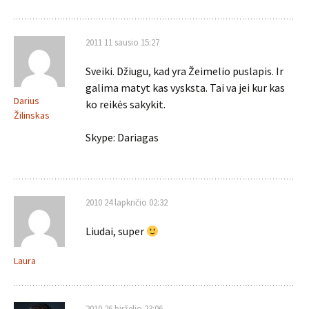
2011 11 sausio 15:27
Sveiki. Džiugu, kad yra Žeimelio puslapis. Ir
galima matyt kas vysksta. Tai va jei kur kas
Darius
ko reikės sakykit.
Žilinskas
Skype: Dariagas
2010 24 lapkričio 02:32
Liudai, super
Laura
2010 26 birželio 23:06