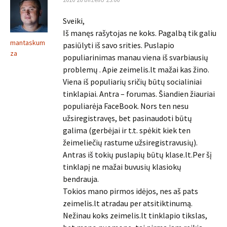
Sveiki,
Iš manęs rašytojas ne koks. Pagalbą tik galiu
mantaskum
pasiūlyti iš savo srities. Puslapio
za
populiarinimas manau viena iš svarbiausių
problemų . Apie zeimelis.lt mažai kas žino.
Viena iš populiarių sričių būtų socialiniai
tinklapiai. Antra – forumas. Šiandien žiauriai
populiarėja FaceBook. Nors ten nesu
užsiregistravęs, bet pasinaudoti būtų
galima (gerbėjai ir t.t. spėkit kiek ten
žeimeliečių rastume užsiregistravusių).
Antras iš tokių puslapių būtų klase.lt.Per šį
tinklapį ne mažai buvusių klasiokų
bendrauja.
Tokios mano pirmos idėjos, nes aš pats
zeimelis.lt atradau per atsitiktinumą.
Nežinau koks zeimelis.lt tinklapio tikslas,