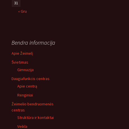
31
« Gru
Bendra informacija
Apie Žeimelį
Švietimas
Gimnazija
Daugiafunkcis centras
Apie centrą
Renginiai
Žeimelio bendruomenės
centras
Struktūra ir kontaktai
Veikla