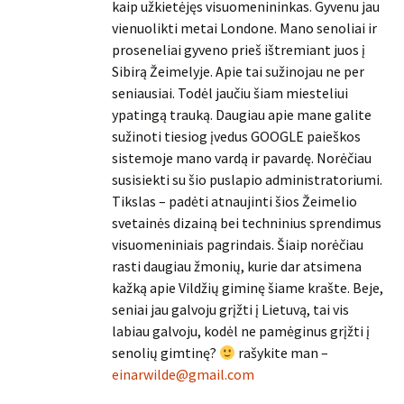
kaip užkietėjęs visuomenininkas. Gyvenu jau
vienuolikti metai Londone. Mano senoliai ir
proseneliai gyveno prieš ištremiant juos į
Sibirą Žeimelyje. Apie tai sužinojau ne per
seniausiai. Todėl jaučiu šiam miesteliui
ypatingą trauką. Daugiau apie mane galite
sužinoti tiesiog įvedus GOOGLE paieškos
sistemoje mano vardą ir pavardę. Norėčiau
susisiekti su šio puslapio administratoriumi.
Tikslas – padėti atnaujinti šios Žeimelio
svetainės dizainą bei techninius sprendimus
visuomeniniais pagrindais. Šiaip norėčiau
rasti daugiau žmonių, kurie dar atsimena
kažką apie Vildžių giminę šiame krašte. Beje,
seniai jau galvoju grįžti į Lietuvą, tai vis
labiau galvoju, kodėl ne pamėginus grįžti į
senolių gimtinę?
rašykite man –
einarwilde@gmail.com