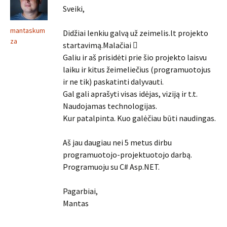
Sveiki,
mantaskum
Didžiai lenkiu galvą už zeimelis.lt projekto
za
startavimą.Malačiai 
Galiu ir aš prisidėti prie šio projekto laisvu
laiku ir kitus žeimeliečius (programuotojus
ir ne tik) paskatinti dalyvauti.
Gal gali aprašyti visas idėjas, viziją ir t.t.
Naudojamas technologijas.
Kur patalpinta. Kuo galėčiau būti naudingas.
Aš jau daugiau nei 5 metus dirbu
programuotojo-projektuotojo darbą.
Programuoju su C# Asp.NET.
Pagarbiai,
Mantas