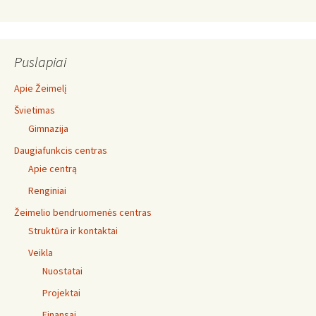
Puslapiai
Apie Žeimelį
Švietimas
Gimnazija
Daugiafunkcis centras
Apie centrą
Renginiai
Žeimelio bendruomenės centras
Struktūra ir kontaktai
Veikla
Nuostatai
Projektai
Finansai