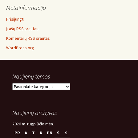
Metainformacija
Prisijungti
Įrašų RSS srautas
Komentarų RSS srautas
WordPress.org
Naujienų temos
Naujienų
temos
Naujienų archyvas
2026 m. rugpjūčio mėn.
PR
A
T
K
PN
Š
S