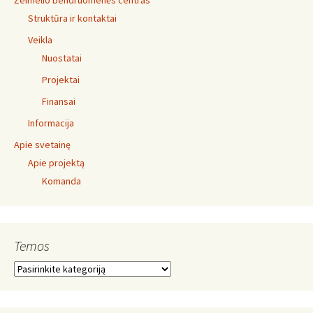
Žeimelio bendruomenės centras
Struktūra ir kontaktai
Veikla
Nuostatai
Projektai
Finansai
Informacija
Apie svetainę
Apie projektą
Komanda
Temos
Temos