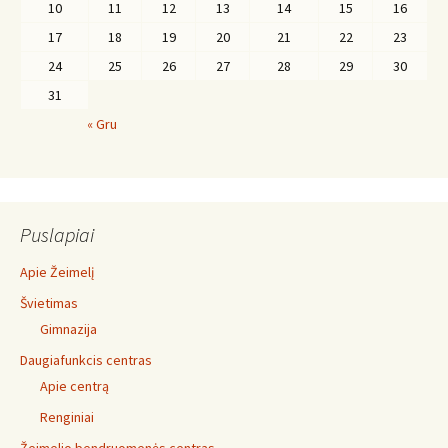
10
11
12
13
14
15
16
17
18
19
20
21
22
23
24
25
26
27
28
29
30
31
« Gru
Puslapiai
Apie Žeimelį
Švietimas
Gimnazija
Daugiafunkcis centras
Apie centrą
Renginiai