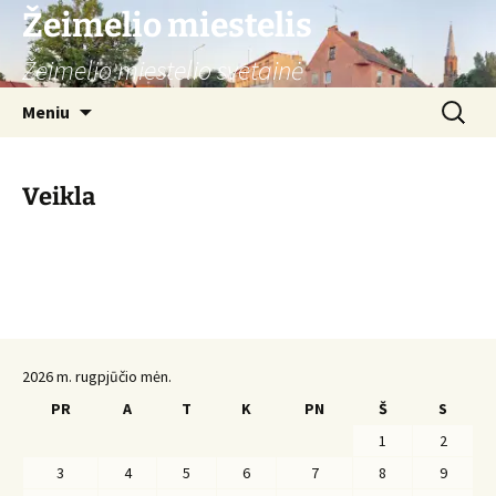
Žeimelio miestelis
Žeimelio miestelio svetainė
Pereiti
Ieškoti:
Meniu
prie
turinio
Veikla
2026 m. rugpjūčio mėn.
PR
A
T
K
PN
Š
S
1
2
3
4
5
6
7
8
9