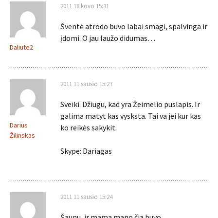
2011 18 kovo 15:31
Šventė atrodo buvo labai smagi, spalvinga ir
įdomi. O jau laužo didumas…
Daliute2
2011 11 sausio 15:27
Sveiki. Džiugu, kad yra Žeimelio puslapis. Ir
galima matyt kas vysksta. Tai va jei kur kas
Darius
ko reikės sakykit.
Žilinskas
Skype: Dariagas
2011 11 sausio 15:24
Šaunu, ir mama mano čia buvo….