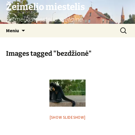
Žeimelio miestelis
Žeimelio miestelio svetainė
Pereiti
Ieškoti:
Meniu
prie
turinio
Images tagged "bezdžionė"
[SHOW SLIDESHOW]