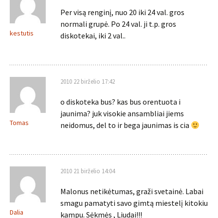
Per visą renginį, nuo 20 iki 24 val. gros
normali grupė. Po 24 val. ji t.p. gros
kestutis
diskotekai, iki 2 val..
2010 22 birželio 17:42
o diskoteka bus? kas bus orentuota i
jaunima? juk visokie ansambliai jiems
Tomas
neidomus, del to ir bega jaunimas is cia
2010 21 birželio 14:04
Malonus netikėtumas, graži svetainė. Labai
smagu pamatyti savo gimtą miestelį kitokiu
Dalia
kampu. Sėkmės , Liudai!!!