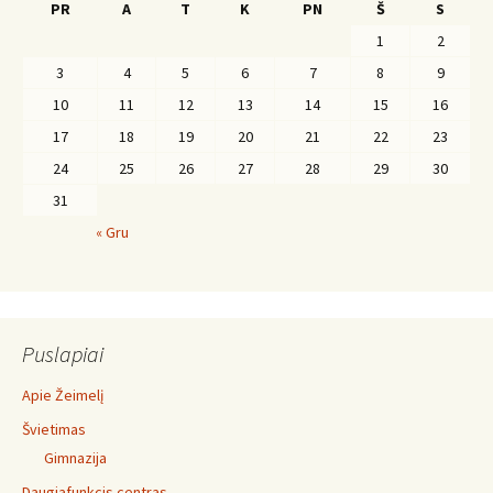
PR
A
T
K
PN
Š
S
1
2
3
4
5
6
7
8
9
10
11
12
13
14
15
16
17
18
19
20
21
22
23
24
25
26
27
28
29
30
31
« Gru
Puslapiai
Apie Žeimelį
Švietimas
Gimnazija
Daugiafunkcis centras