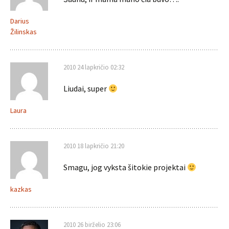
Darius
Žilinskas
2010 24 lapkričio 02:32
Liudai, super
Laura
2010 18 lapkričio 21:20
Smagu, jog vyksta šitokie projektai
kazkas
2010 26 birželio 23:06