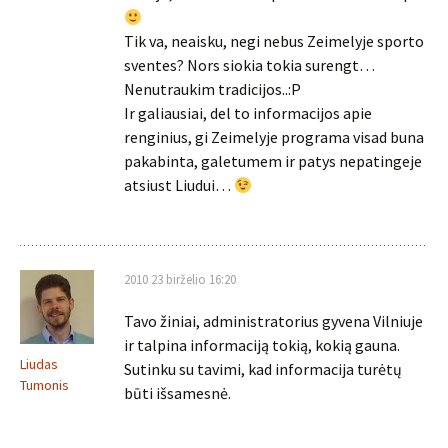
Tik va, neaisku, negi nebus Zeimelyje sporto
sventes? Nors siokia tokia surengt…
Nenutraukim tradicijos..:P
Ir galiausiai, del to informacijos apie
renginius, gi Zeimelyje programa visad buna
pakabinta, galetumem ir patys nepatingeje
atsiust Liudui…
2010 23 birželio 16:20
Tavo žiniai, administratorius gyvena Vilniuje
ir talpina informaciją tokią, kokią gauna.
Liudas
Sutinku su tavimi, kad informacija turėtų
Tumonis
būti išsamesnė.