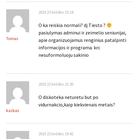
2010 23 birželio 15:24
O ka reiskia normali? dj Tiesto ?
pasiulymas adminui ir zeimelio seniunijai,
Tomas
apie organizuojamus renginius patalpinti
informacijos ir programa. krc
nesuformoluoju sakinio
2010 22 birželio 21:30
O diskoteka neturetu but po
vidurnakcio,kaip kiekvienais metais?
kazkas
2010 22 birželio 19:42