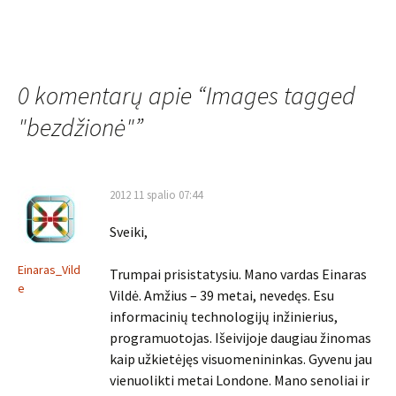
0 komentarų apie “
Images tagged
"bezdžionė"
”
2012 11 spalio 07:44
Sveiki,
Einaras_Vild
Trumpai prisistatysiu. Mano vardas Einaras
e
Vildė. Amžius – 39 metai, nevedęs. Esu
informacinių technologijų inžinierius,
programuotojas. Išeivijoje daugiau žinomas
kaip užkietėjęs visuomenininkas. Gyvenu jau
vienuolikti metai Londone. Mano senoliai ir