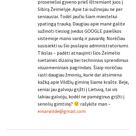
proseneliai gyveno prieš ištremiant juos į
Sibirą Žeimelyje. Apie tai sužinojau ne per
seniausiai. Todėl jaučiu šiam miesteliui
ypatingą trauką. Daugiau apie mane galite
sužinoti tiesiog įvedus GOOGLE paieškos
sistemoje mano vardą ir pavardę. Norėčiau
susisiekti su šio puslapio administratoriumi.
Tikslas – padėti atnaujinti šios Žeimelio
svetainės dizainą bei techninius sprendimus
visuomeniniais pagrindais. Šiaip norėčiau
rasti daugiau žmonių, kurie dar atsimena
kažką apie Vildžių giminę šiame krašte. Beje,
seniai jau galvoju grįžti į Lietuvą, tai vis
labiau galvoju, kodėl ne pamėginus grįžti į
senolių gimtinę?
rašykite man –
einarwilde@gmail.com