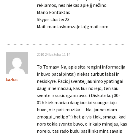
reklamos, nes niekas apie jį nežino.
Mano kontaktai:
Skype: cluster23
Mail: mantaskumza[eta]gmail.com
2010 24 birželio 11:14
To Tomas> Na, apie sita rengini informacija
ir buvo patalpinta:) niekas turbut labai ir
kazkas
nesiskyre. Pacioj sventej jaunimo ypatingai
daug ir nemaciau, kas kur norejo, ten sau
svente ir susiorganizavo..:) Diskotekoj 00-
02h kiek maciau daugiausiai suaugusiuju
buvo, o ir pati muzika… Na, jaunesniam
zmogui „nelipo”:) bet gi vis tiek, smagu, kad
nors tokia svente buvo, o ir kaip minejau, kas
norejo, tas rado budu pasilinksmint savaip