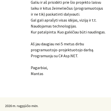
Galiu ir aš prisidėti prie šio projekto laisvu
laiku ir kitus žeimeliečius (programuotojus
ir ne tik) paskatinti dalyvauti.
Gal gali aprašyti visas idėjas, viziją ir t.t.
Naudojamas technologijas.
Kur patalpinta. Kuo galėčiau būti naudingas.
Aš jau daugiau nei 5 metus dirbu
programuotojo-projektuotojo darbą.
Programuoju su C# Asp.NET.
Pagarbiai,
Mantas
2026 m. rugpjūčio mėn.