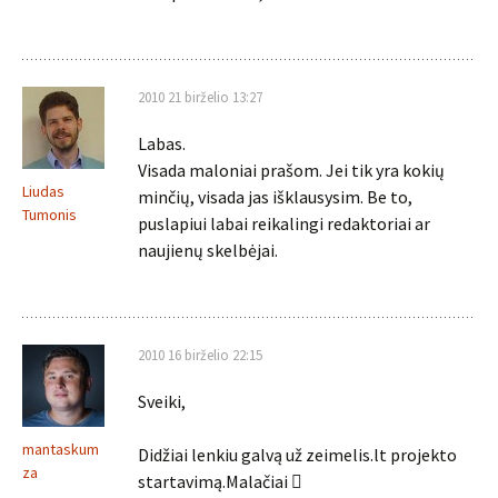
2010 21 birželio 13:27
Labas.
Visada maloniai prašom. Jei tik yra kokių
Liudas
minčių, visada jas išklausysim. Be to,
Tumonis
puslapiui labai reikalingi redaktoriai ar
naujienų skelbėjai.
2010 16 birželio 22:15
Sveiki,
mantaskum
Didžiai lenkiu galvą už zeimelis.lt projekto
za
startavimą.Malačiai 