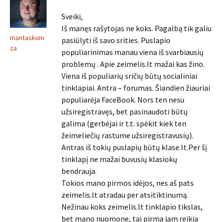
Sveiki,
Iš manęs rašytojas ne koks. Pagalbą tik galiu
mantaskum
pasiūlyti iš savo srities. Puslapio
za
populiarinimas manau viena iš svarbiausių
problemų . Apie zeimelis.lt mažai kas žino.
Viena iš populiarių sričių būtų socialiniai
tinklapiai. Antra – forumas. Šiandien žiauriai
populiarėja FaceBook. Nors ten nesu
užsiregistravęs, bet pasinaudoti būtų
galima (gerbėjai ir t.t. spėkit kiek ten
žeimeliečių rastume užsiregistravusių).
Antras iš tokių puslapių būtų klase.lt.Per šį
tinklapį ne mažai buvusių klasiokų
bendrauja.
Tokios mano pirmos idėjos, nes aš pats
zeimelis.lt atradau per atsitiktinumą.
Nežinau koks zeimelis.lt tinklapio tikslas,
bet mano nuomone, tai pirma jam reikia