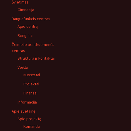
Švietimas
Gimnazija
Daugiafunkcis centras
Apie centrą
Renginiai
Žeimelio bendruomenės
centras
Struktūra ir kontaktai
Veikla
Nuostatai
Projektai
Finansai
Informacija
Apie svetainę
Apie projektą
Komanda