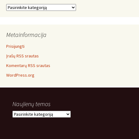
Temos
Metainformacija
Prisijungti
Įrašų RSS srautas
Komentarų RSS srautas
WordPress.org
Naujienų temos
Naujienų
temos