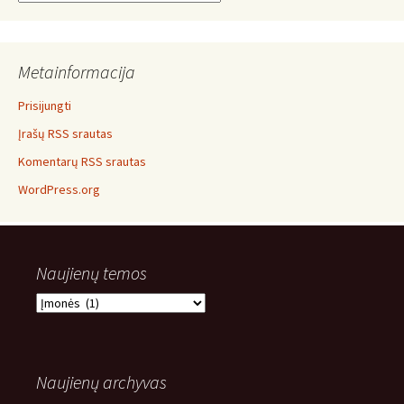
Metainformacija
Prisijungti
Įrašų RSS srautas
Komentarų RSS srautas
WordPress.org
Naujienų temos
Naujienų
temos
Naujienų archyvas