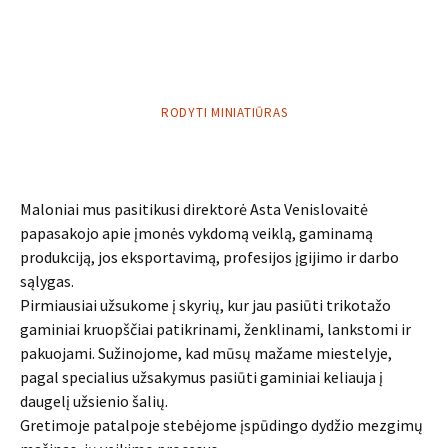
RODYTI MINIATIŪRAS
Maloniai mus pasitikusi direktorė Asta Venislovaitė
papasakojo apie įmonės vykdomą veiklą, gaminamą
produkciją, jos eksportavimą, profesijos įgijimo ir darbo
sąlygas.
Pirmiausiai užsukome į skyrių, kur jau pasiūti trikotažo
gaminiai kruopščiai patikrinami, ženklinami, lankstomi ir
pakuojami. Sužinojome, kad mūsų mažame miestelyje,
pagal specialius užsakymus pasiūti gaminiai keliauja į
daugelį užsienio šalių.
Gretimoje patalpoje stebėjome įspūdingo dydžio mezgimų