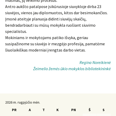
mašinas, jų veikimo procesus.
Antro aukšto patalpose įsikūrusioje siuvykloje dirba 23
siuvėjos, vienos jau diplomuotos, kitos dar besimokančios.
Įmonė ateityje planuoja didinti siuvėjų skaičių,
bendradarbiauti su mūsų mokykla ruošiant siuvimo
specialistus.
Mokiniams ir mokytojams patiko išvyka, geriau
susipažinome su siuvėjo ir mezgėjo profesija, pamatėme
šiuolaikiškas moderniai įrengtas darbo vietas.
Regina Noreikienė
Žeimelio žemės ūkio mokyklos bibliotekininkė
2026 m. rugpjūčio mėn.
PR
A
T
K
PN
Š
S