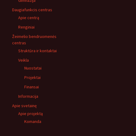
Gimnazija
Daugiafunkcis centras
Apie centrą
Renginiai
Žeimelio bendruomenės
centras
Struktūra ir kontaktai
Veikla
Nuostatai
Projektai
Finansai
Informacija
Apie svetainę
Apie projektą
Komanda