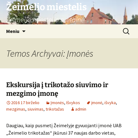
Žeimelio miestelis
Žeimelio miestelio svetainė
Pereiti
Ieškoti:
Meniu
prie
turinio
Temos Archyvai: Įmonės
Ekskursija į trikotažo siuvimo ir
mezgimo įmonę
2016 17 birželio
Įmonės
,
Išvykos
įmonė
,
išvyka
,
mezgimas
,
siuvimas
,
trikotažas
admin
Daugiau, kaip pusmetį Žeimelyje gyvuojanti įmonė UAB
„Žeimelio trikotažas“ įkūrusi 37 naujas darbo vietas,