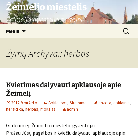
Žeimelio miestelis
Žeimelio miestelio svetainė
Pereiti
Ieškoti:
Meniu
prie
turinio
Žymų Archyvai: herbas
Kvietimas dalyvauti apklausoje apie
Žeimelį
2012 9 birželio
Apklausos
,
Skelbimai
anketa
,
apklausa
,
heraldika
,
herbas
,
mokslas
admin
Gerbiamieji Žeimelio miestelio gyventojai,
Prašau Jūsų pagalbos ir kviečiu dalyvauti apklausoje apie