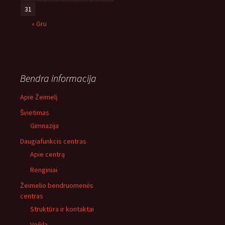
31
« Gru
Bendra informacija
Apie Žeimelį
Švietimas
Gimnazija
Daugiafunkcis centras
Apie centrą
Renginiai
Žeimelio bendruomenės
centras
Struktūra ir kontaktai
Veikla