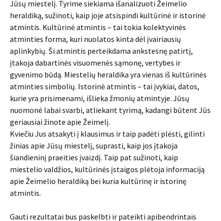
Jūsų miestelį. Tyrime siekiama išanalizuoti Žeimelio
heraldiką, sužinoti, kaip joje atsispindi kultūrinė ir istorinė
atmintis. Kultūrinė atmintis – tai tokia kolektyvinės
atminties forma, kuri nuolatos kinta dėl įvairiausių
aplinkybių. Ši atmintis perteikdama ankstesnę patirtį,
įtakoja dabartinės visuomenės sąmonę, vertybes ir
gyvenimo būdą. Miestelių heraldika yra vienas iš kultūrinės
atminties simbolių. Istorinė atmintis – tai įvykiai, datos,
kurie yra prisimenami, išlieka žmonių atmintyje. Jūsų
nuomonė labai svarbi, atliekant tyrimą, kadangi būtent Jūs
geriausiai žinote apie Žeimelį.
Kviečiu Jus atsakyti į klausimus ir taip padėti plėsti, gilinti
žinias apie Jūsų miestelį, suprasti, kaip jos įtakoja
šiandieninį praeities įvaizdį. Taip pat sužinoti, kaip
miestelio valdžios, kultūrinės įstaigos plėtoja informaciją
apie Žeimelio heraldiką bei kuria kultūrinę ir istorinę
atmintis.
Gauti rezultatai bus paskelbti ir pateikti apibendrintais