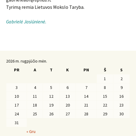
Tyrimą remia Lietuvos Mokslo Taryba.
Gabrielė Jasiūnienė.
2026 m. rugpjūčio mėn.
PR
A
T
K
PN
Š
S
1
2
3
4
5
6
7
8
9
10
11
12
13
14
15
16
17
18
19
20
21
22
23
24
25
26
27
28
29
30
31
« Gru