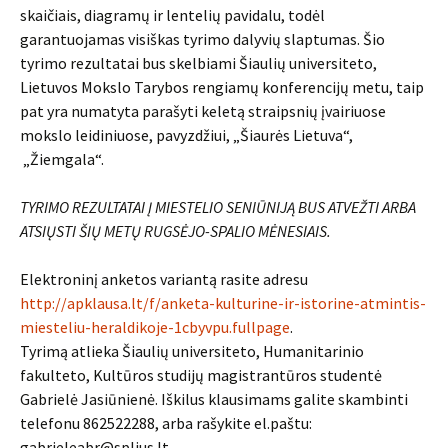
skaičiais, diagramų ir lentelių pavidalu, todėl
garantuojamas visiškas tyrimo dalyvių slaptumas. Šio
tyrimo rezultatai bus skelbiami Šiaulių universiteto,
Lietuvos Mokslo Tarybos rengiamų konferencijų metu, taip
pat yra numatyta parašyti keletą straipsnių įvairiuose
mokslo leidiniuose, pavyzdžiui, „Šiaurės Lietuva“,
„Žiemgala“.
TYRIMO REZULTATAI Į MIESTELIO SENIŪNIJĄ BUS ATVEŽTI ARBA
ATSIŲSTI ŠIŲ METŲ RUGSĖJO-SPALIO MĖNESIAIS.
Elektroninį anketos variantą rasite adresu
http://apklausa.lt/f/anketa-kulturine-ir-istorine-atmintis-
miesteliu-heraldikoje-1cbyvpu.fullpage
.
Tyrimą atlieka Šiaulių universiteto, Humanitarinio
fakulteto, Kultūros studijų magistrantūros studentė
Gabrielė Jasiūnienė. Iškilus klausimams galite skambinti
telefonu 862522288, arba rašykite el.paštu:
gabrieleabr@splius.lt