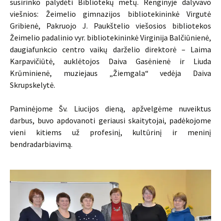
susirinko palydėti Bibliotekų metų. Renginyje dalyvavo
viešnios: Žeimelio gimnazijos bibliotekininkė Virgutė
Gribienė, Pakruojo J. Paukštelio viešosios bibliotekos
Žeimelio padalinio vyr. bibliotekininkė Virginija Balčiūnienė,
daugiafunkcio centro vaikų darželio direktorė – Laima
Karpavičiūtė, auklėtojos Daiva Gasėnienė ir Liuda
Krūminienė, muziejaus „Žiemgala“ vedėja Daiva
Skrupskelytė.
Paminėjome Šv. Liucijos dieną, apžvelgėme nuveiktus
darbus, buvo apdovanoti geriausi skaitytojai, padėkojome
vieni kitiems už profesinį, kultūrinį ir meninį
bendradarbiavimą.