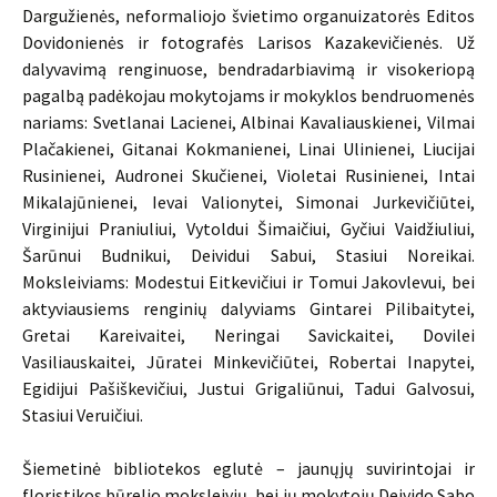
Dargužienės, neformaliojo švietimo organuizatorės Editos
Dovidonienės ir fotografės Larisos Kazakevičienės. Už
dalyvavimą renginuose, bendradarbiavimą ir visokeriopą
pagalbą padėkojau mokytojams ir mokyklos bendruomenės
nariams: Svetlanai Lacienei, Albinai Kavaliauskienei, Vilmai
Plačakienei, Gitanai Kokmanienei, Linai Ulinienei, Liucijai
Rusinienei, Audronei Skučienei, Violetai Rusinienei, Intai
Mikalajūnienei, Ievai Valionytei, Simonai Jurkevičiūtei,
Virginijui Praniuliui, Vytoldui Šimaičiui, Gyčiui Vaidžiuliui,
Šarūnui Budnikui, Deividui Sabui, Stasiui Noreikai.
Moksleiviams: Modestui Eitkevičiui ir Tomui Jakovlevui, bei
aktyviausiems renginių dalyviams Gintarei Pilibaitytei,
Gretai Kareivaitei, Neringai Savickaitei, Dovilei
Vasiliauskaitei, Jūratei Minkevičiūtei, Robertai Inapytei,
Egidijui Pašiškevičiui, Justui Grigaliūnui, Tadui Galvosui,
Stasiui Veruičiui.
Šiemetinė bibliotekos eglutė – jaunųjų suvirintojai ir
floristikos būrelio moksleivių, bei jų mokytojų Deivido Sabo