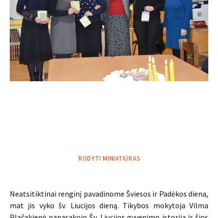
RODYTI MINIATIŪRAS
Neatsitiktinai renginį pavadinome Šviesos ir Padėkos diena,
mat jis vyko šv. Liucijos dieną. Tikybos mokytoja Vilma
Plačakienė papasakojo Šv. Liucijos gyvenimo istoriją ir šios