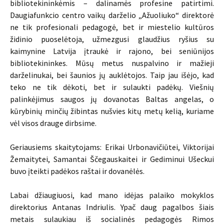
bibliotekininkėmis – dalinamės profesine patirtimi.
Daugiafunkcio centro vaikų darželio „Ažuoliuko“ direktorė
ne tik profesionali pedagogė, bet ir miestelio kultūros
židinio puoselėtoja, užmezgusi glaudžius ryšius su
kaimynine Latvija įtraukė ir rajono, bei seniūnijos
bibliotekininkes. Mūsų metus nuspalvino ir mažieji
darželinukai, bei šaunios jų auklėtojos. Taip jau išėjo, kad
teko ne tik dėkoti, bet ir sulaukti padėkų. Viešnių
palinkėjimus saugos jų dovanotas Baltas angelas, o
kūrybinių minčių žibintas nušvies kitų metų kelią, kuriame
vėl visos drauge dirbsime.
Geriausiems skaitytojams: Erikai Urbonavičiūtei, Viktorijai
Žemaitytei, Samantai Ščegauskaitei ir Gediminui Ušeckui
buvo įteikti padėkos raštai ir dovanėlės.
Labai džiaugiuosi, kad mano idėjas palaiko mokyklos
direktorius Antanas Indriulis. Ypač daug pagalbos šiais
metais sulaukiau iš socialinės pedagogės Rimos