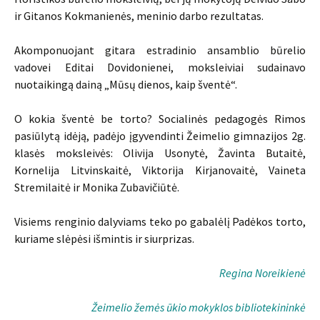
ir Gitanos Kokmanienės, meninio darbo rezultatas.
Akomponuojant gitara estradinio ansamblio būrelio
vadovei Editai Dovidonienei, moksleiviai sudainavo
nuotaikingą dainą „Mūsų dienos, kaip šventė“.
O kokia šventė be torto? Socialinės pedagogės Rimos
pasiūlytą idėją, padėjo įgyvendinti Žeimelio gimnazijos 2g.
klasės moksleivės: Olivija Usonytė, Žavinta Butaitė,
Kornelija Litvinskaitė, Viktorija Kirjanovaitė, Vaineta
Stremilaitė ir Monika Zubavičiūtė.
Visiems renginio dalyviams teko po gabalėlį Padėkos torto,
kuriame slėpėsi išmintis ir siurprizas.
Regina Noreikienė
Žeimelio žemės ūkio mokyklos bibliotekininkė