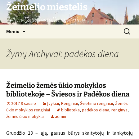
Žeimelio miestelis
Žeimelio miestelio svetainė
Pereiti
Ieškoti:
Meniu
prie
turinio
Žymų Archyvai: padėkos diena
Žeimelio žemės ūkio mokyklos
bibliotekoje – Šviesos ir Padėkos diena
2017 9 sausio
Įvykiai
,
Renginiai
,
Švietimo renginiai
,
Žemės
ūkio mokyklos renginiai
biblioteka
,
padėkos diena
,
renginys
,
žemės ūkio mokykla
admin
Gruodžio 13 – ąją, gausus būrys skaitytojų ir lankytojų