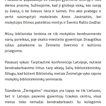
dienos prasmę. Sužinojome, kad ji globoja viską, kas susiję
su šviesa, o be šviesos nėra ir laimės. Pro akis prabėgo ir
vertė susimąstyti moksleivės Ainos Jasėnaitės, bei
mokytojos Vilmos pateiktos mintys ir Švento Rašto žodžiai.
Mūsų biblioteka tenkina ne tik mokyklos bendruomenės
narių poreikius, joje skaito miestelio gyventojai. Draugiškus
ryšius palaikome su Žeimelio švietimo ir kultūros
įstaigomis.
Pavasarį vykusi Tarptautinė konferencija Latvijoje, nutiesė
bendradarbiavimo tiltus tarp abiejų šalių bibliotekininkių.
Džiugu, kad būtent Bibliotekų metais Žeimelyje vyko rajono
mokyklų bibliotekininkų seminaras.
Šiandiena „Žiemgalos“ muziejus yra tapęs ne tik Lietuvos,
bet ir Latvijos pasienio gyventojų traukos centru, visus
metus teko nemažai bendradarbiauti. Su kolegėmis