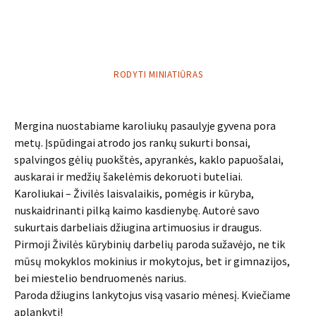
RODYTI MINIATIŪRAS
Mergina nuostabiame karoliukų pasaulyje gyvena pora
metų. Įspūdingai atrodo jos rankų sukurti bonsai,
spalvingos gėlių puokštės, apyrankės, kaklo papuošalai,
auskarai ir medžių šakelėmis dekoruoti buteliai.
Karoliukai – Živilės laisvalaikis, pomėgis ir kūryba,
nuskaidrinanti pilką kaimo kasdienybę. Autorė savo
sukurtais darbeliais džiugina artimuosius ir draugus.
Pirmoji Živilės kūrybinių darbelių paroda sužavėjo, ne tik
mūsų mokyklos mokinius ir mokytojus, bet ir gimnazijos,
bei miestelio bendruomenės narius.
Paroda džiugins lankytojus visą vasario mėnesį. Kviečiame
aplankyti!