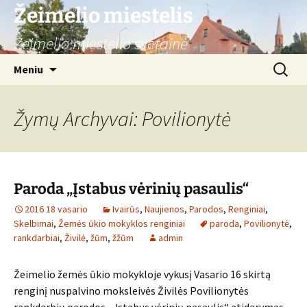
Žeimelio miestelis
Žeimelio miestelio svetainė
Pereiti
Ieškoti:
Meniu
prie
turinio
Žymų Archyvai: Povilionytė
Paroda „Įstabus vėrinių pasaulis“
2016 18 vasario
Ivairūs
,
Naujienos
,
Parodos
,
Renginiai
,
Skelbimai
,
Žemės ūkio mokyklos renginiai
paroda
,
Povilionytė
,
rankdarbiai
,
Živilė
,
žūm
,
žžūm
admin
Žeimelio žemės ūkio mokykloje vykusį Vasario 16 skirtą
renginį nuspalvino moksleivės Živilės Povilionytės