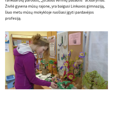
rankdarbių parodos, „Įstabus vėrinių pasaulis“ atidarymas.
Živilė gyvena mūsų rajone, yra baigusi Linkuvos gimnaziją,
šiuo metu mūsų mokykloje ruošiasi įgyti pardavėjos
profesiją.