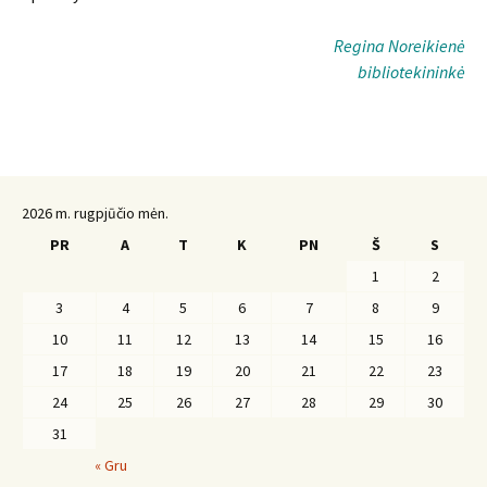
Regina Noreikienė
bibliotekininkė
2026 m. rugpjūčio mėn.
PR
A
T
K
PN
Š
S
1
2
3
4
5
6
7
8
9
10
11
12
13
14
15
16
17
18
19
20
21
22
23
24
25
26
27
28
29
30
31
« Gru