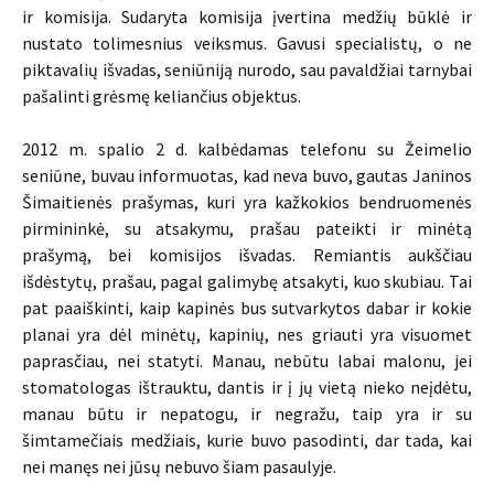
ir komisija. Sudaryta komisija įvertina medžių būklė ir
nustato tolimesnius veiksmus. Gavusi specialistų, o ne
piktavalių išvadas, seniūniją nurodo, sau pavaldžiai tarnybai
pašalinti grėsmę keliančius objektus.
2012 m. spalio 2 d. kalbėdamas telefonu su Žeimelio
seniūne, buvau informuotas, kad neva buvo, gautas Janinos
Šimaitienės prašymas, kuri yra kažkokios bendruomenės
pirmininkė, su atsakymu, prašau pateikti ir minėtą
prašymą, bei komisijos išvadas. Remiantis aukščiau
išdėstytų, prašau, pagal galimybę atsakyti, kuo skubiau. Tai
pat paaiškinti, kaip kapinės bus sutvarkytos dabar ir kokie
planai yra dėl minėtų, kapinių, nes griauti yra visuomet
paprasčiau, nei statyti. Manau, nebūtu labai malonu, jei
stomatologas ištrauktu, dantis ir į jų vietą nieko neįdėtu,
manau būtu ir nepatogu, ir negražu, taip yra ir su
šimtamečiais medžiais, kurie buvo pasodinti, dar tada, kai
nei manęs nei jūsų nebuvo šiam pasaulyje.