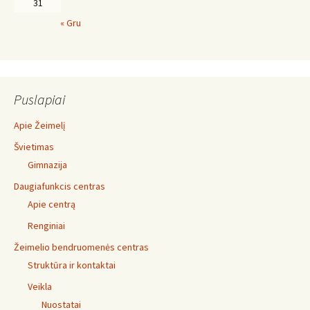
31
« Gru
Puslapiai
Apie Žeimelį
Švietimas
Gimnazija
Daugiafunkcis centras
Apie centrą
Renginiai
Žeimelio bendruomenės centras
Struktūra ir kontaktai
Veikla
Nuostatai