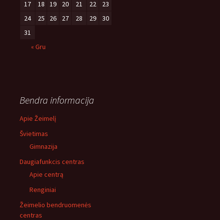
17
18
19
20
21
22
23
24
25
26
27
28
29
30
31
« Gru
Bendra informacija
Apie Žeimelį
Švietimas
Gimnazija
Daugiafunkcis centras
Apie centrą
Renginiai
Žeimelio bendruomenės
centras