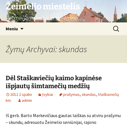
Žeimelio miestelis
Žeimelio miestelio svetainė
Pereiti
Ieškoti:
Meniu
prie
turinio
Žymų Archyvai: skundas
Dėl Staškaviečių kaimo kapinėse
išpjautų šimtamečių medžių
2012 2 spalio
Įvykiai
prašymas
,
skundas
,
Staškaviečių
km.
admin
Iš gerb. Barto Markevičiaus gautas laiškas su atviru prašymu
– skundu, adresuotu Žeimelio seniūnijai, rajono