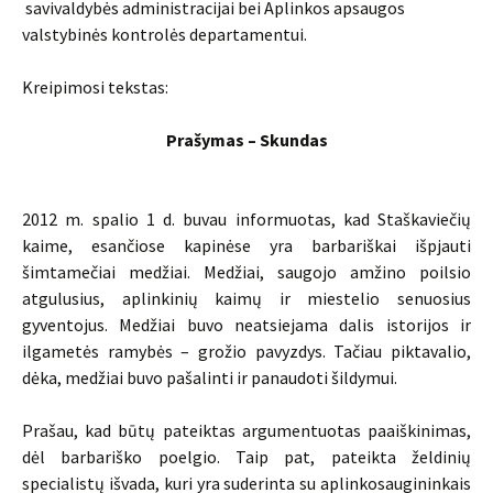
savivaldybės administracijai bei Aplinkos apsaugos
valstybinės kontrolės departamentui.
Kreipimosi tekstas:
Prašymas – Skundas
2012 m. spalio 1 d. buvau informuotas, kad Staškaviečių
kaime, esančiose kapinėse yra barbariškai išpjauti
šimtamečiai medžiai. Medžiai, saugojo amžino poilsio
atgulusius, aplinkinių kaimų ir miestelio senuosius
gyventojus. Medžiai buvo neatsiejama dalis istorijos ir
ilgametės ramybės – grožio pavyzdys. Tačiau piktavalio,
dėka, medžiai buvo pašalinti ir panaudoti šildymui.
Prašau, kad būtų pateiktas argumentuotas paaiškinimas,
dėl barbariško poelgio. Taip pat, pateikta želdinių
specialistų išvada, kuri yra suderinta su aplinkosaugininkais