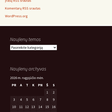
Įrašų RSS srautas
Komentarų RSS srautas
WordPress.org
Naujienų temos
Naujienų
temos
Naujienų archyvas
2026 m. rugpjūčio mėn.
PR
A
T
K
PN
Š
S
1
2
3
4
5
6
7
8
9
10
11
12
13
14
15
16