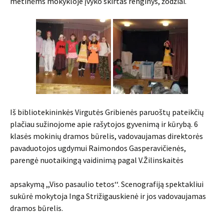
metinėms mokykloje įvyko skirtas renginys, žodžiai.
Iš bibliotekininkės Virgutės Gribienės paruoštų pateikčių
plačiau sužinojome apie rašytojos gyvenimą ir kūrybą. 6
klasės mokinių dramos būrelis, vadovaujamas direktorės
pavaduotojos ugdymui Raimondos Gasperavičienės,
parengė nuotaikingą vaidinimą pagal V.Žilinskaitės
apsakymą ,,Viso pasaulio tetos‘‘. Scenografiją spektakliui
sukūrė mokytoja Inga Strižigauskienė ir jos vadovaujamas
dramos būrelis.