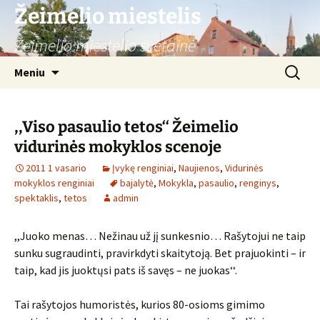
Žeimelio miestelis
Žeimelio miestelio svetainė
Pereiti
Ieškoti:
Meniu
prie
turinio
,,Viso pasaulio tetos‘‘ Žeimelio
vidurinės mokyklos scenoje
2011 1 vasario
Įvykę renginiai
,
Naujienos
,
Vidurinės
mokyklos renginiai
bajalytė
,
Mokykla
,
pasaulio
,
renginys
,
spektaklis
,
tetos
admin
,,Juoko menas… Nežinau už jį sunkesnio… Rašytojui ne taip
sunku sugraudinti, pravirkdyti skaitytoją. Bet prajuokinti – ir
taip, kad jis juoktųsi pats iš savęs – ne juokas‘‘.
Tai rašytojos humoristės, kurios 80-osioms gimimo