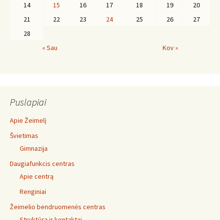
14
15
16
17
18
19
20
21
22
23
24
25
26
27
28
« Sau
Kov »
Puslapiai
Apie Žeimelį
Švietimas
Gimnazija
Daugiafunkcis centras
Apie centrą
Renginiai
Žeimelio bendruomenės centras
Struktūra ir kontaktai