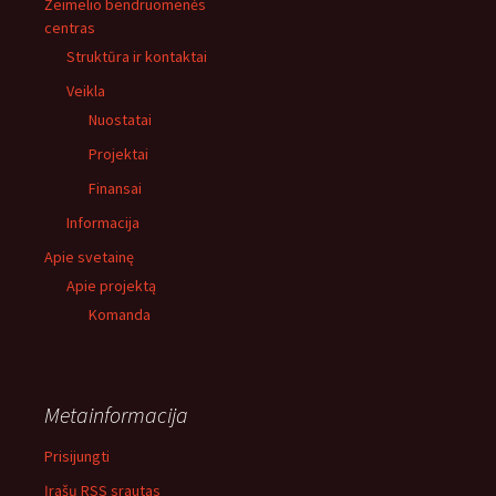
Žeimelio bendruomenės
centras
Struktūra ir kontaktai
Veikla
Nuostatai
Projektai
Finansai
Informacija
Apie svetainę
Apie projektą
Komanda
Metainformacija
Prisijungti
Įrašų RSS srautas