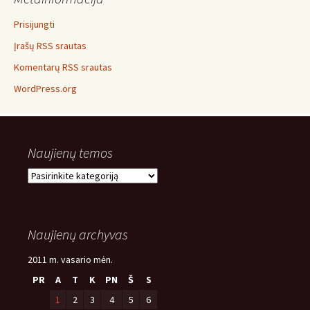
Prisijungti
Įrašų RSS srautas
Komentarų RSS srautas
WordPress.org
Naujienų temos
Naujienų
temos
Naujienų archyvas
2011 m. vasario mėn.
PR
A
T
K
PN
Š
S
1
2
3
4
5
6