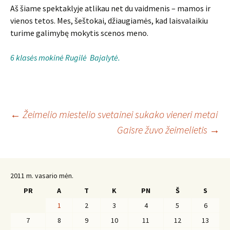
Aš šiame spektaklyje atlikau net du vaidmenis – mamos ir
vienos tetos. Mes, šeštokai, džiaugiamės, kad laisvalaikiu
turime galimybę mokytis scenos meno.
6 klasės mokinė Rugilė Bajalytė.
Įrašo
←
Žeimelio miestelio svetainei sukako vieneri metai
Gaisre žuvo žeimelietis
→
navigacija
2011 m. vasario mėn.
PR
A
T
K
PN
Š
S
1
2
3
4
5
6
7
8
9
10
11
12
13