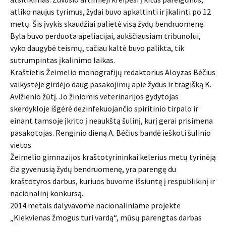
atliko naujus tyrimus, žydai buvo apkaltinti ir įkalinti po 12
metų. Šis įvykis skaudžiai palietė visą žydų bendruomenę.
Byla buvo perduota apeliacijai, aukščiausiam tribunolui,
vyko daugybė teismų, tačiau kaltė buvo palikta, tik
sutrumpintas įkalinimo laikas.
Kraštietis Žeimelio monografijų redaktorius Aloyzas Bėčius
vaikystėje girdėjo daug pasakojimų apie žydus ir tragišką K.
Avižienio žūtį. Jo žiniomis veterinarijos gydytojas
skerdykloje išgėrė dezinfekuojančio spiritinio tirpalo ir
einant tamsoje įkrito į neaukštą šulinį, kurį gerai prisimena
pasakotojas. Renginio dieną A. Bėčius bandė ieškoti šulinio
vietos.
Žeimelio gimnazijos kraštotyrininkai kelerius metų tyrinėją
čia gyvenusią žydų bendruomenę, yra parengę du
kraštotyros darbus, kuriuos buvome išsiuntę į respublikinį ir
nacionalinį konkursą.
2014 metais dalyvavome nacionaliniame projekte
„Kiekvienas žmogus turi vardą“, mūsų parengtas darbas