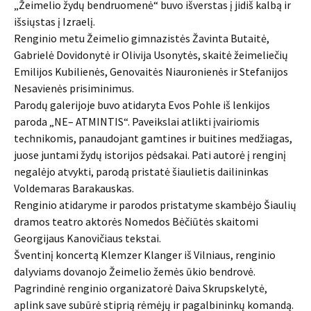
„Žeimelio žydų bendruomenė“ buvo išverstas į jidiš kalbą ir
išsiųstas į Izraelį.
Renginio metu Žeimelio gimnazistės Žavinta Butaitė,
Gabrielė Dovidonytė ir Olivija Usonytės, skaitė žeimeliečių
Emilijos Kubilienės, Genovaitės Niauronienės ir Stefanijos
Nesavienės prisiminimus.
Parodų galerijoje buvo atidaryta Evos Pohle iš lenkijos
paroda „NE– ATMINTIS“. Paveikslai atlikti įvairiomis
technikomis, panaudojant gamtines ir buitines medžiagas,
juose juntami žydų istorijos pėdsakai. Pati autorė į renginį
negalėjo atvykti, parodą pristatė šiaulietis dailininkas
Voldemaras Barakauskas.
Renginio atidaryme ir parodos pristatyme skambėjo Šiaulių
dramos teatro aktorės Nomedos Bėčiūtės skaitomi
Georgijaus Kanovičiaus tekstai.
Šventinį koncertą Klemzer Klanger iš Vilniaus, renginio
dalyviams dovanojo Žeimelio žemės ūkio bendrovė.
Pagrindinė renginio organizatorė Daiva Skrupskelytė,
aplink save subūrė stiprią rėmėjų ir pagalbininkų komandą.