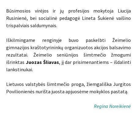
Būsimosios virėjos ir jų profesijos mokytoja Liucija
Rusinienė, bei socialinė pedagogė Lineta Šukienė vaišino
trispalviais saldumynais.
Iškilmingame renginyje buvo paskelbti Žeimelio
gimnazijos kraštotyrininkų organizuotos akcijos balsavimo
rezultatai. Žeimelio seniūnijos šimtmečio žmogumi
išrinktas
Juozas Šliavas
, jį dar prisimenantiems – išdalinti
lankstinukai.
Lietuvos valstybės šimtmečio proga, žiemgališka Jurgitos
Povilionienės nurišta juosta apjuosėme mokyklos pastatą.
Regina Noreikienė