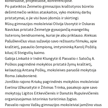
konkrsuose, projektuose, konferencijose.
Po pateiktos Žeimelio gimnazijos kraštotyros būrelio
dešimtmečio veiklos ataskaitos, vyko mokinių darbų
pristatymai, o jie visi buvo įdomūs ir skirtingi.
Mūsų gimnazijos moksleiviai Olivija Usonytė ir Oskaras
Navickas pristatė Žeimelyje gyvuojančią evangelikų
liuteronų bendruomenę, kuriai jie abu priklauso. Aleksas
Pašuškevičius visus sužavėjo savo režisuotu filmuku, apie
kraštietį, pasaulio čempioną, imtynininką Karolį Požėlą
kilusį iš Steigvilių kaimo.
Gabija Linkaitė ir Indrė Klungytė iš Pasvalio r. Saločių A.
Poškos pagrindinė mokyklos pristatė žymų kraštietį,
keliautoją Antaną Poškų, moksleives paruošė mokytoja
Roma Jakubonienė.
Joniškio rajono Kriukų pagrindinės mokyklos moksleiviai
Evelina Užkuraitytė ir Žilvinas Trinka, pasakojo apie savo
mokytojų Ligitos Eitkevičienės ir Danutės Rupulevičienės
organizuojamus istorinius turistinius žygius.
Pasvalio rajono Vaškų gimnazijos moksleiviai įamžino visus