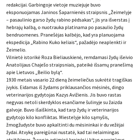
redakcijai. Garbingoje vietoje muziejuje buvo
eksponuojamas Janinos Šaparnienės straipsnis „Žeimelyje
– pasaulinio garso žydų rabino pėdsakas“, jis yra išverstas į
hebrajų kalbą, o nuotrauka platinama po pasaulio žydų
bendruomenes. Pranešėjas kalbėjo, kad yra planuojama
ekspedicija „Rabino Kuko keliais“, pažadėjo neaplenkti ir
Žeimelio.
Vilnietė istorikė Roza Bieliauskienė, remdamasi žydų išeivio
Anatolijaus Chaješo straipsniais, pateikė išsamų pranešimą
apie Lietuvos „Beilio bylą“.
1930 metais vasario 22 dieną žeimeliečius sukrėtė tragiškas
įvykis. Eidamas iš žydams priklausančios mėsinės, dingo
veterinarijos gydytojas Kazys Avižienis. Jis buvo rastas
negyvas netoli skerdyklos esančiame šulinyje su žaizda
galvoje. Buvo išaiškinta, kad tarp žydų ir veterinarijos
gydytojo kilo konfliktas. Miestelyje kilo sąmyšis,
žmogžudyste buvo apkaltinti du mėsininkai ir du vežėjai
žydai. Atvykę pareigūnai nustatė, kad tai nelaimingas
atsitikimas. Žuvusio artimieji kreipėsi į kitus pareigūnus,