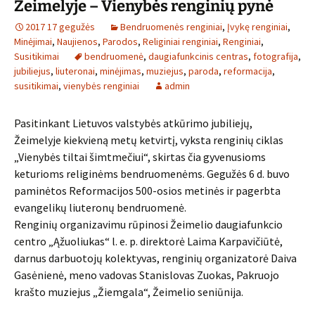
Žeimelyje – Vienybės renginių pynė
2017 17 gegužės
Bendruomenės renginiai
,
Įvykę renginiai
,
Minėjimai
,
Naujienos
,
Parodos
,
Religiniai renginiai
,
Renginiai
,
Susitikimai
bendruomenė
,
daugiafunkcinis centras
,
fotografija
,
jubiliejus
,
liuteronai
,
minėjimas
,
muziejus
,
paroda
,
reformacija
,
susitikimai
,
vienybės renginiai
admin
Pasitinkant Lietuvos valstybės atkūrimo jubiliejų,
Žeimelyje kiekvieną metų ketvirtį, vyksta renginių ciklas
„Vienybės tiltai šimtmečiui“, skirtas čia gyvenusioms
keturioms religinėms bendruomenėms. Gegužės 6 d. buvo
paminėtos Reformacijos 500-osios metinės ir pagerbta
evangelikų liuteronų bendruomenė.
Renginių organizavimu rūpinosi Žeimelio daugiafunkcio
centro „Ąžuoliukas“ l. e. p. direktorė Laima Karpavičiūtė,
darnus darbuotojų kolektyvas, renginių organizatorė Daiva
Gasėnienė, meno vadovas Stanislovas Zuokas, Pakruojo
krašto muziejus „Žiemgala“, Žeimelio seniūnija.