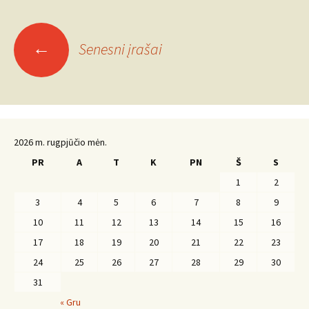
Įrašo
←
Senesni įrašai
navigacija
2026 m. rugpjūčio mėn.
PR
A
T
K
PN
Š
S
1
2
3
4
5
6
7
8
9
10
11
12
13
14
15
16
17
18
19
20
21
22
23
24
25
26
27
28
29
30
31
« Gru