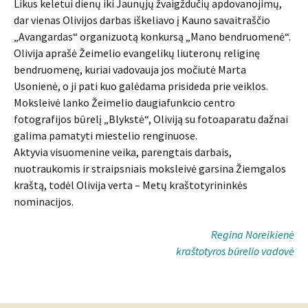
Likus keletui dienų iki Jaunųjų žvaigždučių apdovanojimų,
dar vienas Olivijos darbas iškeliavo į Kauno savaitraščio
„Avangardas“ organizuotą konkursą „Mano bendruomenė“.
Olivija aprašė Žeimelio evangelikų liuteronų religinę
bendruomenę, kuriai vadovauja jos močiutė Marta
Usonienė, o ji pati kuo galėdama prisideda prie veiklos.
Moksleivė lanko Žeimelio daugiafunkcio centro
fotografijos būrelį „Blykstė“, Oliviją su fotoaparatu dažnai
galima pamatyti miestelio renginuose.
Aktyvia visuomenine veika, parengtais darbais,
nuotraukomis ir straipsniais moksleivė garsina Žiemgalos
kraštą, todėl Olivija verta – Metų kraštotyrininkės
nominacijos.
Regina Noreikienė
kraštotyros būrelio vadovė