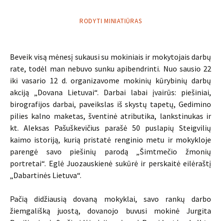
RODYTI MINIATIŪRAS
Beveik visą mėnesį sukausi su mokiniais ir mokytojais darbų
rate, todėl man nebuvo sunku apibendrinti. Nuo sausio 22
iki vasario 12 d. organizavome mokinių kūrybinių darbų
akciją „Dovana Lietuvai“. Darbai labai įvairūs: piešiniai,
birografijos darbai, paveikslas iš skystų tapetų, Gedimino
pilies kalno maketas, šventinė atributika, lankstinukas ir
kt. Aleksas Pašuškevičius parašė 50 puslapių Steigvilių
kaimo istoriją, kurią pristatė renginio metu ir mokykloje
parengė savo piešinių parodą „Šimtmečio žmonių
portretai“. Eglė Juozauskienė sukūrė ir perskaitė eilėraštį
„Dabartinės Lietuva“.
Pačią didžiausią dovaną mokyklai, savo rankų darbo
žiemgališką juostą, dovanojo buvusi mokinė Jurgita