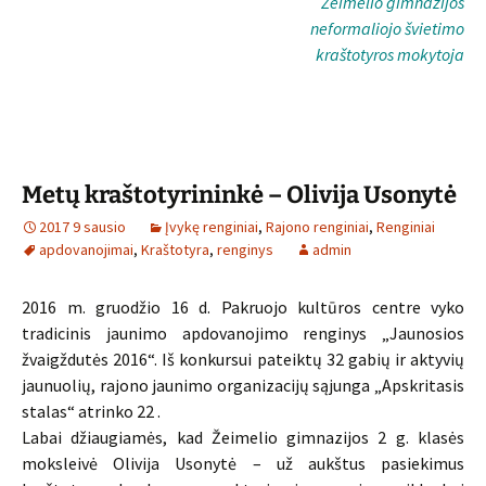
Žeimelio gimnazijos
neformaliojo švietimo
kraštotyros mokytoja
Metų kraštotyrininkė – Olivija Usonytė
2017 9 sausio
Įvykę renginiai
,
Rajono renginiai
,
Renginiai
apdovanojimai
,
Kraštotyra
,
renginys
admin
2016 m. gruodžio 16 d. Pakruojo kultūros centre vyko
tradicinis jaunimo apdovanojimo renginys „Jaunosios
žvaigždutės 2016“. Iš konkursui pateiktų 32 gabių ir aktyvių
jaunuolių, rajono jaunimo organizacijų sąjunga „Apskritasis
stalas“ atrinko 22 .
Labai džiaugiamės, kad Žeimelio gimnazijos 2 g. klasės
moksleivė Olivija Usonytė – už aukštus pasiekimus