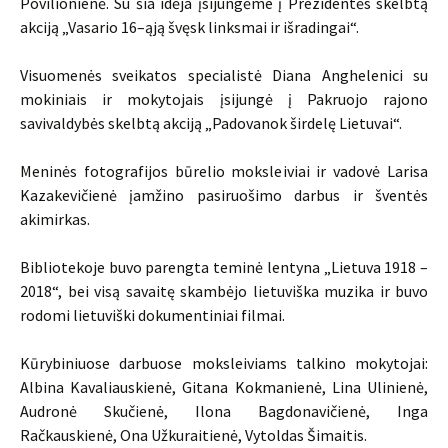
Povilionienė. Su šia idėja įsijungėme į Prezidentės skelbtą
akciją „Vasario 16–ąją švęsk linksmai ir išradingai“.
Visuomenės sveikatos specialistė Diana Anghelenici su
mokiniais ir mokytojais įsijungė į Pakruojo rajono
savivaldybės skelbtą akciją „Padovanok širdelę Lietuvai“.
Meninės fotografijos būrelio moksleiviai ir vadovė Larisa
Kazakevičienė įamžino pasiruošimo darbus ir šventės
akimirkas.
Bibliotekoje buvo parengta teminė lentyna „Lietuva 1918 –
2018“, bei visą savaitę skambėjo lietuviška muzika ir buvo
rodomi lietuviški dokumentiniai filmai.
Kūrybiniuose darbuose moksleiviams talkino mokytojai:
Albina Kavaliauskienė, Gitana Kokmanienė, Lina Ulinienė,
Audronė Skučienė, Ilona Bagdonavičienė, Inga
Račkauskienė, Ona Užkuraitienė, Vytoldas Šimaitis.