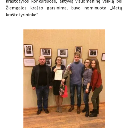
kraštotyros konkursuose, aktyvią visuomeninę veiklą bei
Žiemgalos krašto garsinimą, buvo nominuota „Metų
kraštotyrininke“.