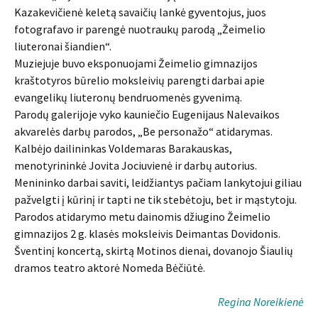
Kazakevičienė keletą savaičių lankė gyventojus, juos
fotografavo ir parengė nuotraukų parodą „Žeimelio
liuteronai šiandien“.
Muziejuje buvo eksponuojami Žeimelio gimnazijos
kraštotyros būrelio moksleivių parengti darbai apie
evangelikų liuteronų bendruomenės gyvenimą.
Parodų galerijoje vyko kauniečio Eugenijaus Nalevaikos
akvarelės darbų parodos, „Be personažo“ atidarymas.
Kalbėjo dailininkas Voldemaras Barakauskas,
menotyrininkė Jovita Jociuvienė ir darbų autorius.
Menininko darbai saviti, leidžiantys pačiam lankytojui giliau
pažvelgti į kūrinį ir tapti ne tik stebėtoju, bet ir mąstytoju.
Parodos atidarymo metu dainomis džiugino Žeimelio
gimnazijos 2 g. klasės moksleivis Deimantas Dovidonis.
Šventinį koncertą, skirtą Motinos dienai, dovanojo Šiaulių
dramos teatro aktorė Nomeda Bėčiūtė.
Regina Noreikienė