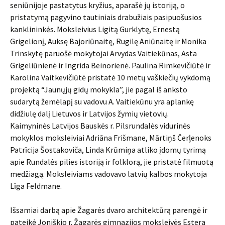
seniūnijoje pastatytus kryžius, aparašė jų istoriją, o
pristatymą pagyvino tautiniais drabužiais pasipuošusios
kanklininkės. Moksleivius Ligitą Gurklytę, Ernestą
Grigelionį, Auksę Bajoriūnaitę, Rugilę Aniūnaitę ir Monika
Trinskytę paruošė mokytojai Arvydas Vaitiekūnas, Asta
Grigeliūnienė ir Ingrida Beinorienė. Paulina Rimkevičiūtė ir
Karolina Vaitkevičiūtė pristatė 10 metų vaškiečių vykdomą
projektą “Jaunųjų gidų mokykla”, jie pagal iš anksto
sudarytą žemėlapį su vadovu A. Vaitiekūnu yra aplankę
didžiulę dalį Lietuvos ir Latvijos žymių vietovių.
Kaimyninės Latvijos Bauskės r. Pilsrundalės vidurinės
mokyklos moksleiviai Adriāna Frišmane, Mārtiņš Čerļenoks
Patrīcija Šostakoviča, Linda Krūmiņa atliko įdomų tyrimą
apie Rundalės pilies istoriją ir folklorą, jie pristatė filmuotą
medžiagą. Moksleiviams vadovavo latvių kalbos mokytoja
Līga Feldmane.
Išsamiai darbą apie Žagarės dvaro architektūrą parengė ir
pateikė Joniškio r. Žagarės gimnazijos moksleivės Estera