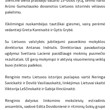
Šventinė diena prasidėjo vasario 15–osios rytą, seimo nario
Arūno Gumuliausko dovanotos Lietuvos istorinės vėliavos
pakėlimu.
Iškilmingai nuskambėjus tautiškai giesmei, vairą perėmė
vedantieji Greta Kareivaitė ir Gytis Grybė.
Su Lietuvos valstybės jubiliejumi pasveikino mokyklos
direktorius Antanas Indriulis. Direktoriaus pavaduotoja
ugdymui Svetlana Lacienė pasidžiaugė mokinių pusmečio
rezultatais. Už gerą mokymąsi ir aktyvią visuomeniną veiklą
buvo įteiktos padėkos.
Renginio metu Lietuvos istorijos puslapius vartė Neringa
Savickaitė ir Dovilė Vasiliauskaitė, linkėjimus Lietuvai skaitė
Viktorija Leščinskaitė ir Gabija Vinciūnaitė.
Renginio dalyvius linksmino moksleivių estradinis
ansamblis, vadovė Edita Dovidonienė ir ritminių šokių grupė