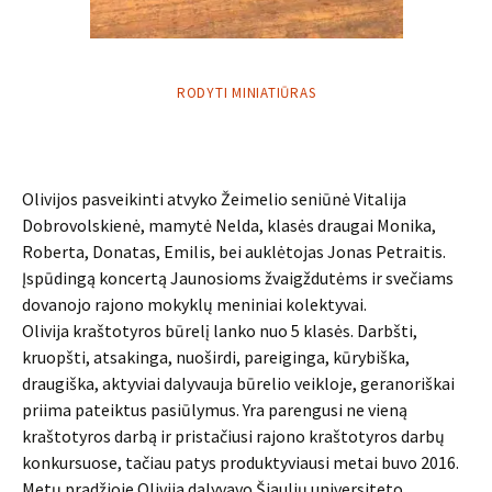
RODYTI MINIATIŪRAS
Olivijos pasveikinti atvyko Žeimelio seniūnė Vitalija
Dobrovolskienė, mamytė Nelda, klasės draugai Monika,
Roberta, Donatas, Emilis, bei auklėtojas Jonas Petraitis.
Įspūdingą koncertą Jaunosioms žvaigždutėms ir svečiams
dovanojo rajono mokyklų meniniai kolektyvai.
Olivija kraštotyros būrelį lanko nuo 5 klasės. Darbšti,
kruopšti, atsakinga, nuoširdi, pareiginga, kūrybiška,
draugiška, aktyviai dalyvauja būrelio veikloje, geranoriškai
priima pateiktus pasiūlymus. Yra parengusi ne vieną
kraštotyros darbą ir pristačiusi rajono kraštotyros darbų
konkursuose, tačiau patys produktyviausi metai buvo 2016.
Metų pradžioje Olivija dalyvavo Šiaulių universiteto