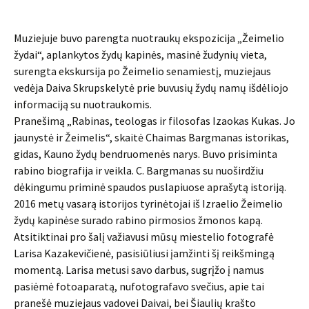
Muziejuje buvo parengta nuotraukų ekspozicija „Žeimelio
žydai“, aplankytos žydų kapinės, masinė žudynių vieta,
surengta ekskursija po Žeimelio senamiestį, muziejaus
vedėja Daiva Skrupskelytė prie buvusių žydų namų išdėliojo
informaciją su nuotraukomis.
Pranešimą „Rabinas, teologas ir filosofas Izaokas Kukas. Jo
jaunystė ir Žeimelis“, skaitė Chaimas Bargmanas istorikas,
gidas, Kauno žydų bendruomenės narys. Buvo prisiminta
rabino biografija ir veikla. C. Bargmanas su nuoširdžiu
dėkingumu priminė spaudos puslapiuose aprašytą istoriją.
2016 metų vasarą istorijos tyrinėtojai iš Izraelio Žeimelio
žydų kapinėse surado rabino pirmosios žmonos kapą.
Atsitiktinai pro šalį važiavusi mūsų miestelio fotografė
Larisa Kazakevičienė, pasisiūliusi įamžinti šį reikšmingą
momentą. Larisa metusi savo darbus, sugrįžo į namus
pasiėmė fotoaparatą, nufotografavo svečius, apie tai
pranešė muziejaus vadovei Daivai, bei Šiaulių krašto