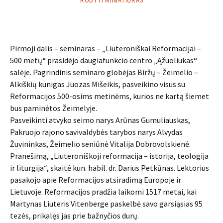
RODYTI MINIATIŪRAS
Pirmoji dalis – seminaras – „Liuteroniškai Reformacijai –
500 metų“ prasidėjo daugiafunkcio centro „Ąžuoliukas“
salėje. Pagrindinis seminaro globėjas Biržų – Žeimelio –
Alkiškių kunigas Juozas Mišeikis, pasveikino visus su
Reformacijos 500-osims metinėms, kurios ne kartą šiemet
bus paminėtos Žeimelyje.
Pasveikinti atvyko seimo narys Arūnas Gumuliauskas,
Pakruojo rajono savivaldybės tarybos narys Alvydas
Žuvininkas, Žeimelio seniūnė Vitalija Dobrovolskienė.
Pranešimą, „Liuteroniškoji reformacija – istorija, teologija
ir liturgija“, skaitė kun. habil. dr. Darius Petkūnas. Lektorius
pasakojo apie Reformacijos atsiradimą Europoje ir
Lietuvoje. Reformacijos pradžia laikomi 1517 metai, kai
Martynas Liuteris Vitenberge paskelbė savo garsiąsias 95
tezės, prikalęs jas prie bažnyčios durų.