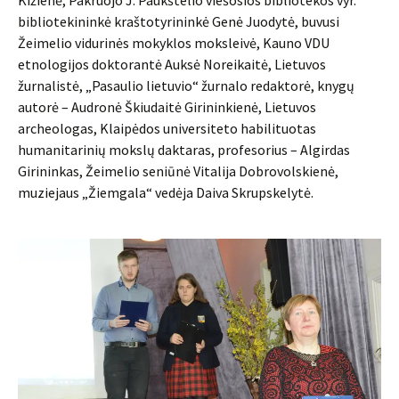
Kižienė, Pakruojo J. Paukštelio viešosios bibliotekos vyr.
bibliotekininkė kraštotyrininkė Genė Juodytė, buvusi
Žeimelio vidurinės mokyklos moksleivė, Kauno VDU
etnologijos doktorantė Auksė Noreikaitė, Lietuvos
žurnalistė, „Pasaulio lietuvio“ žurnalo redaktorė, knygų
autorė – Audronė Škiudaitė Girininkienė, Lietuvos
archeologas, Klaipėdos universiteto habilituotas
humanitarinių mokslų daktaras, profesorius – Algirdas
Girininkas, Žeimelio seniūnė Vitalija Dobrovolskienė,
muziejaus „Žiemgala“ vedėja Daiva Skrupskelytė.