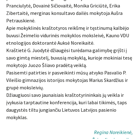
Pranciulytė, Dovainė Sičiovaitė, Monika Griciūtė, Erika
Zibertaitė, merginas konsultavo dailės mokytoja Aušra
Petrauskienė.
Apie mokyklinės kraštotyros reikšmę ir tęstinumą kalbėjo
buvusi Žeimelio vidurinės mokyklos moksleivė, Kauno VDU
etnologijos doktorantė Auksė Noreikaitė.
Kraštietė G. Juodytė džiaugėsi turėdama galimybę grįšti į
savo gimtą miestelį, buvusią mokyklą, kurioje mokiniai tesę
mokytojo Juozo Šliavo pradėtą veiklą.
Pasisemti patirties ir pasveikinti mūsų atvyko Pasvalio P.
Vileišio gimnazijos istorijos mokytojas Marius Skardžius ir
grupė moksleivių.
Džiaugiuosi savo jaunaisiais kraštotyrininkais jų veikla ir
įvykusia tarptautine konferencija, kuri labai tikimės, taps
daugystės tiltu jungiančiu Lietuvos Latvijos pasienio
mokyklas.
Regina Noreikienė,