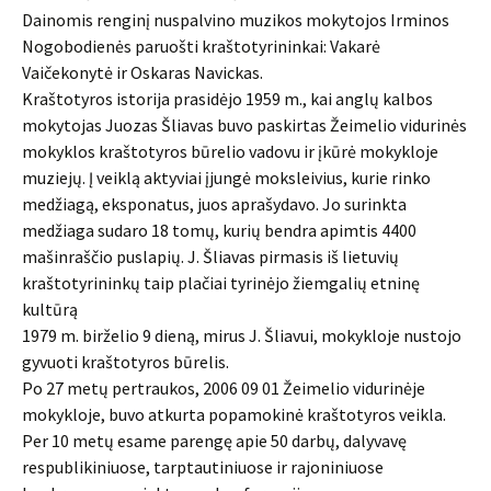
Dainomis renginį nuspalvino muzikos mokytojos Irminos
Nogobodienės paruošti kraštotyrininkai: Vakarė
Vaičekonytė ir Oskaras Navickas.
Kraštotyros istorija prasidėjo 1959 m., kai anglų kalbos
mokytojas Juozas Šliavas buvo paskirtas Žeimelio vidurinės
mokyklos kraštotyros būrelio vadovu ir įkūrė mokykloje
muziejų. Į veiklą aktyviai įjungė moksleivius, kurie rinko
medžiagą, eksponatus, juos aprašydavo. Jo surinkta
medžiaga sudaro 18 tomų, kurių bendra apimtis 4400
mašinraščio puslapių. J. Šliavas pirmasis iš lietuvių
kraštotyrininkų taip plačiai tyrinėjo žiemgalių etninę
kultūrą
1979 m. birželio 9 dieną, mirus J. Šliavui, mokykloje nustojo
gyvuoti kraštotyros būrelis.
Po 27 metų pertraukos, 2006 09 01 Žeimelio vidurinėje
mokykloje, buvo atkurta popamokinė kraštotyros veikla.
Per 10 metų esame parengę apie 50 darbų, dalyvavę
respublikiniuose, tarptautiniuose ir rajoniniuose