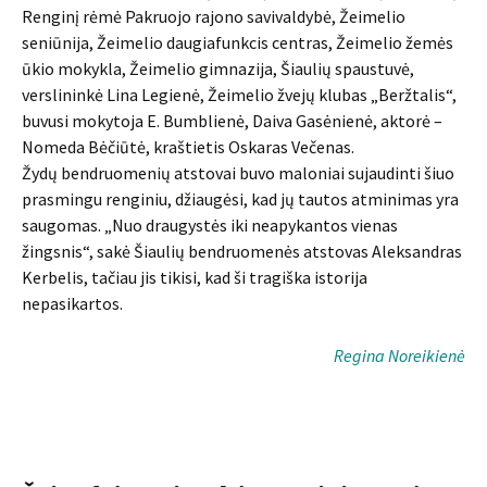
Renginį rėmė Pakruojo rajono savivaldybė, Žeimelio
seniūnija, Žeimelio daugiafunkcis centras, Žeimelio žemės
ūkio mokykla, Žeimelio gimnazija, Šiaulių spaustuvė,
verslininkė Lina Legienė, Žeimelio žvejų klubas „Beržtalis“,
buvusi mokytoja E. Bumblienė, Daiva Gasėnienė, aktorė –
Nomeda Bėčiūtė, kraštietis Oskaras Večenas.
Žydų bendruomenių atstovai buvo maloniai sujaudinti šiuo
prasmingu renginiu, džiaugėsi, kad jų tautos atminimas yra
saugomas. „Nuo draugystės iki neapykantos vienas
žingsnis“, sakė Šiaulių bendruomenės atstovas Aleksandras
Kerbelis, tačiau jis tikisi, kad ši tragiška istorija
nepasikartos.
Regina Noreikienė