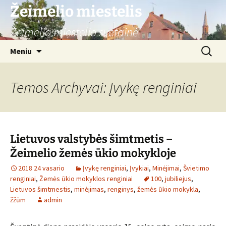
Žeimelio miestelis
Žeimelio miestelio svetainė
Pereiti
Ieškoti:
Meniu
prie
turinio
Temos Archyvai: Įvykę renginiai
Lietuvos valstybės šimtmetis –
Žeimelio žemės ūkio mokykloje
2018 24 vasario
Įvykę renginiai
,
Įvykiai
,
Minėjimai
,
Švietimo
renginiai
,
Žemės ūkio mokyklos renginiai
100
,
jubiliejus
,
Lietuvos šimtmestis
,
minėjimas
,
renginys
,
žemės ūkio mokykla
,
žžūm
admin