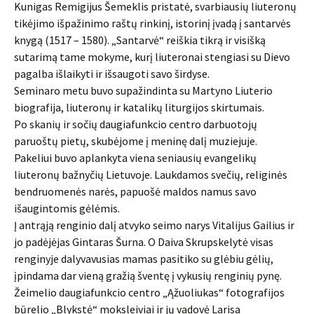
Kunigas Remigijus Šemeklis pristatė, svarbiausių liuteronų
tikėjimo išpažinimo raštų rinkinį, istorinį įvadą į santarvės
knygą (1517 – 1580). „Santarvė“ reiškia tikrą ir visišką
sutarimą tame mokyme, kurį liuteronai stengiasi su Dievo
pagalba išlaikyti ir išsaugoti savo širdyse.
Seminaro metu buvo supažindinta su Martyno Liuterio
biografija, liuteronų ir katalikų liturgijos skirtumais.
Po skanių ir sočių daugiafunkcio centro darbuotojų
paruoštų pietų, skubėjome į meninę dalį muziejuje.
Pakeliui buvo aplankyta viena seniausių evangelikų
liuteronų bažnyčių Lietuvoje. Laukdamos svečių, religinės
bendruomenės narės, papuošė maldos namus savo
išaugintomis gėlėmis.
Į antrąją renginio dalį atvyko seimo narys Vitalijus Gailius ir
jo padėjėjas Gintaras Šurna. O Daiva Skrupskelytė visas
renginyje dalyvavusias mamas pasitiko su glėbiu gėlių,
įpindama dar vieną gražią šventę į vykusių renginių pynę.
Žeimelio daugiafunkcio centro „Ąžuoliukas“ fotografijos
būrelio „Blykstė“ moksleiviai ir jų vadovė Larisa