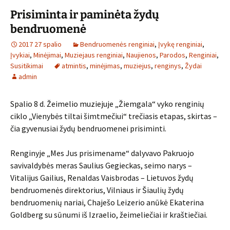
Prisiminta ir paminėta žydų
bendruomenė
2017 27 spalio
Bendruomenės renginiai
,
Įvykę renginiai
,
Įvykiai
,
Minėjimai
,
Muziejaus renginiai
,
Naujienos
,
Parodos
,
Renginiai
,
Susitikimai
atmintis
,
minėjimas
,
muziejus
,
renginys
,
Žydai
admin
Spalio 8 d. Žeimelio muziejuje „Žiemgala“ vyko renginių
ciklo „Vienybės tiltai šimtmečiui“ trečiasis etapas, skirtas –
čia gyvenusiai žydų bendruomenei prisiminti.
Renginyje „Mes Jus prisimename“ dalyvavo Pakruojo
savivaldybės meras Saulius Gegieckas, seimo narys –
Vitalijus Gailius, Renaldas Vaisbrodas – Lietuvos žydų
bendruomenės direktorius, Vilniaus ir Šiaulių žydų
bendruomenių nariai, Chaješo Leizerio anūkė Ekaterina
Goldberg su sūnumi iš Izraelio, žeimeliečiai ir kraštiečiai.