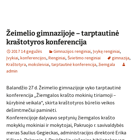
Žeimelio gimnazijoje – tarptautinė
kraštotyros konferencija
2017 14 gegužės
Gimnazijos renginiai
,
Įvykę renginiai
,
Įvykiai
,
konferencijos
,
Renginiai
,
Švietimo renginiai
gimnazija
,
Kraštotyra
,
moksleiviai
,
tarptautinė konferencija
,
žiemgala
admin
Balandžio 27 d. Žeimelio gimnazijoje vyko tarptautinė
konferencija „Žiemgalos krašto mokinių tiriamoji –
kūrybinė veikala“, skirta kraštotyros būrelio veikos
dešimtmečiui paminėti.
Konferencijoje dalyvavo septynių žiemgalos krašto
mokyklų mokiniai ir mokytojai, Pakruojo r. savivaldybės
meras Saulius Gegieckas, administracijos direktorė Erika