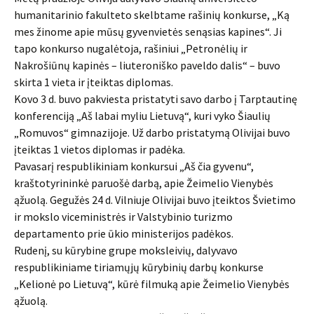
humanitarinio fakulteto skelbtame rašinių konkurse, „Ką
mes žinome apie mūsų gyvenvietės senąsias kapines“. Ji
tapo konkurso nugalėtoja, rašiniui „Petronėlių ir
Nakrošiūnų kapinės – liuteroniško paveldo dalis“ – buvo
skirta 1 vieta ir įteiktas diplomas.
Kovo 3 d. buvo pakviesta pristatyti savo darbo į Tarptautinę
konferenciją „Aš labai myliu Lietuvą“, kuri vyko Šiaulių
„Romuvos“ gimnazijoje. Už darbo pristatymą Olivijai buvo
įteiktas 1 vietos diplomas ir padėka.
Pavasarį respublikiniam konkursui „Aš čia gyvenu“,
kraštotyrininkė paruošė darbą, apie Žeimelio Vienybės
ąžuolą. Gegužės 24 d. Vilniuje Olivijai buvo įteiktos Švietimo
ir mokslo viceministrės ir Valstybinio turizmo
departamento prie ūkio ministerijos padėkos.
Rudenį, su kūrybine grupe moksleivių, dalyvavo
respublikiniame tiriamųjų kūrybinių darbų konkurse
„Kelionė po Lietuvą“, kūrė filmuką apie Žeimelio Vienybės
ąžuolą.