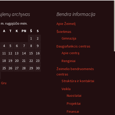
jienų archyvas
Bendra informacija
 m. rugpjūčio mėn.
Apie Žeimelį
A
T
K
PN
Š
S
Švietimas
1
2
Gimnazija
4
5
6
7
8
9
Daugiafunkcis centras
Apie centrą
11
12
13
14
15
16
18
19
20
21
22
23
Renginiai
25
26
27
28
29
30
Žeimelio bendruomenės
centras
Struktūra ir kontaktai
« Gru
Veikla
Nuostatai
Projektai
Finansai