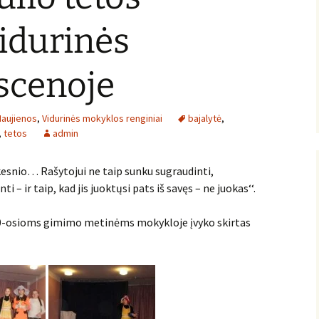
idurinės
scenoje
Naujienos
,
Vidurinės mokyklos renginiai
bajalytė
,
,
tetos
admin
esnio… Rašytojui ne taip sunku sugraudinti,
i – ir taip, kad jis juoktųsi pats iš savęs – ne juokas‘‘.
 80-osioms gimimo metinėms mokykloje įvyko skirtas