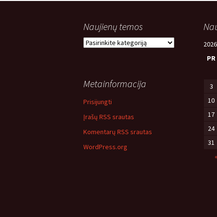
Naujienų temos
Nau
Naujienų
2026
temos
PR
Metainformacija
3
10
Prisijungti
17
Įrašų RSS srautas
24
Komentarų RSS srautas
31
WordPress.org