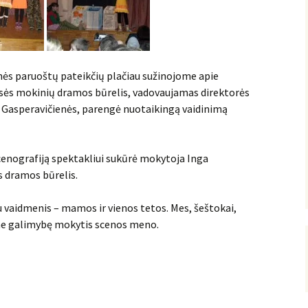
enės paruoštų pateikčių plačiau sužinojome apie
lasės mokinių dramos būrelis, vadovaujamas direktorės
asperavičienės, parengė nuotaikingą vaidinimą
Scenografiją spektakliui sukūrė mokytoja Inga
s dramos būrelis.
u vaidmenis – mamos ir vienos tetos. Mes, šeštokai,
ime galimybę mokytis scenos meno.