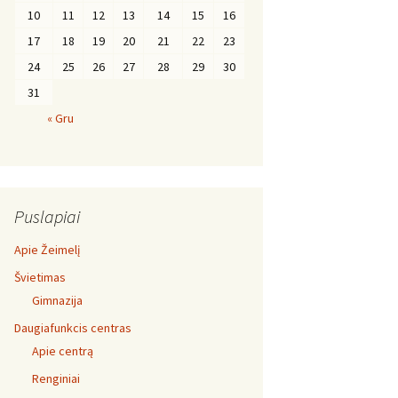
10
11
12
13
14
15
16
17
18
19
20
21
22
23
24
25
26
27
28
29
30
31
« Gru
Puslapiai
Apie Žeimelį
Švietimas
Gimnazija
Daugiafunkcis centras
Apie centrą
Renginiai