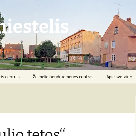
iestelis
is centras
Žeimelio bendruomenės centras
Apie svetainę
Struktūra ir kontaktai
Apie projektą
Veikla
Nuostatai
Informacija
Projektai
lio tetos‘‘
Finansai