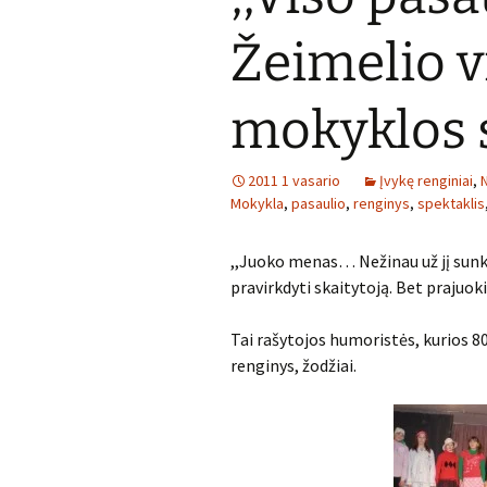
Žeimelio v
mokyklos 
2011 1 vasario
Įvykę renginiai
,
Mokykla
,
pasaulio
,
renginys
,
spektaklis
,,Juoko menas… Nežinau už jį sunk
pravirkdyti skaitytoją. Bet prajuokint
Tai rašytojos humoristės, kurios
renginys, žodžiai.