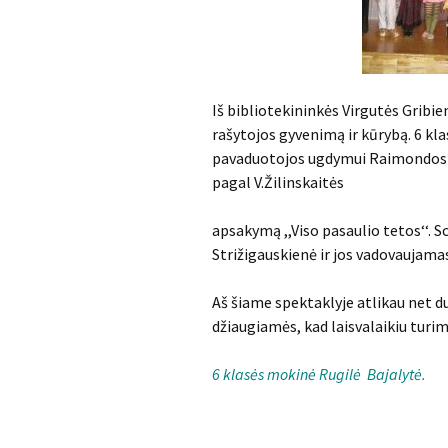
Iš bibliotekininkės Virgutės Gribi
rašytojos gyvenimą ir kūrybą. 6 k
pavaduotojos ugdymui Raimondos G
pagal V.Žilinskaitės
apsakymą ,,Viso pasaulio tetos‘‘. 
Strižigauskienė ir jos vadovaujama
Aš šiame spektaklyje atlikau net d
džiaugiamės, kad laisvalaikiu tur
6 klasės mokinė Rugilė Bajalytė.