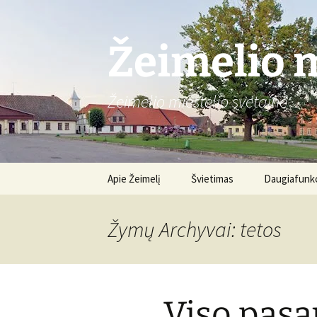
Žeimelio m
Žeimelio miestelio svetainė
Pereiti
Apie Žeimelį
Švietimas
Daugiafunkc
prie
turinio
Gimnazija
Apie centrą
Žymų Archyvai: tetos
Renginiai
,,Viso pasau