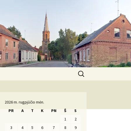
Ieškoti:
Komanda
2026 m. rugpjūčio mėn.
PR
A
T
K
PN
Š
S
1
2
3
4
5
6
7
8
9