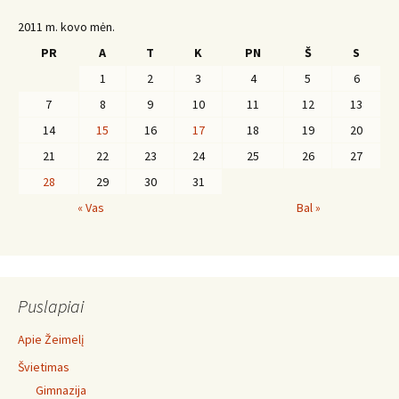
2011 m. kovo mėn.
PR
A
T
K
PN
Š
S
1
2
3
4
5
6
7
8
9
10
11
12
13
14
15
16
17
18
19
20
21
22
23
24
25
26
27
28
29
30
31
« Vas
Bal »
Puslapiai
Apie Žeimelį
Švietimas
Gimnazija