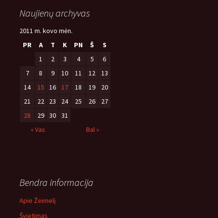
Naujienų archyvas
2011 m. kovo mėn.
PR
A
T
K
PN
Š
S
1
2
3
4
5
6
7
8
9
10
11
12
13
14
15
16
17
18
19
20
21
22
23
24
25
26
27
28
29
30
31
« Vas
Bal »
Bendra informacija
Apie Žeimelį
Švietimas