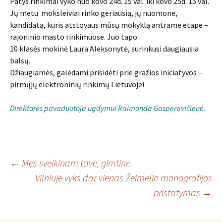
Patys rinkimai vyko nuo kovo 24d. 15 val. iki kovo 25d. 15 val.
Jų metu moksleiviai rinko geriausią, jų nuomone,
kandidatą, kuris atstovaus mūsų mokyklą antrame etape –
rajoninio masto rinkimuose. Juo tapo
10 klasės mokinė Laura Aleksonytė, surinkusi daugiausia
balsų.
Džiaugiamės, galėdami prisidėti prie gražios iniciatyvos –
pirmųjų elektroninių rinkimų Lietuvoje!
Direktorės pavaduotoja ugdymui Raimonda Gasperavičienė.
Įrašo
←
Mes sveikinam tave, gimtine
Vilniuje vyks dar vienas Žeimelio monografijos
pristatymas
→
navigacija