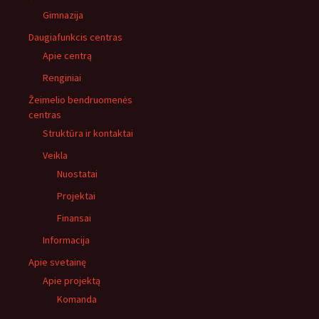
Gimnazija
Daugiafunkcis centras
Apie centrą
Renginiai
Žeimelio bendruomenės
centras
Struktūra ir kontaktai
Veikla
Nuostatai
Projektai
Finansai
Informacija
Apie svetainę
Apie projektą
Komanda