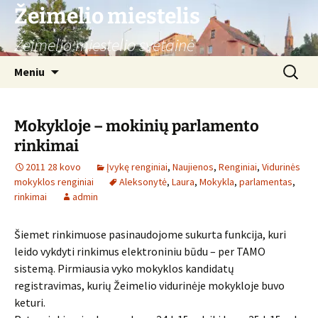
Žeimelio miestelis
Žeimelio miestelio svetainė
Pereiti
Ieškoti:
Meniu
prie
turinio
Mokykloje – mokinių parlamento
rinkimai
2011 28 kovo
Įvykę renginiai
,
Naujienos
,
Renginiai
,
Vidurinės
mokyklos renginiai
Aleksonytė
,
Laura
,
Mokykla
,
parlamentas
,
rinkimai
admin
Šiemet rinkimuose pasinaudojome sukurta funkcija, kuri
leido vykdyti rinkimus elektroniniu būdu – per TAMO
sistemą. Pirmiausia vyko mokyklos kandidatų
registravimas, kurių Žeimelio vidurinėje mokykloje buvo
keturi.