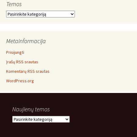
Temos
Temos
Metainformacija
Prisijungti
Įrašų RSS srautas
Komentarų RSS srautas
WordPress.org
Naujienų temos
Naujienų
temos