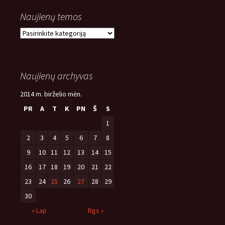
Naujienų temos
Naujienų
temos
Naujienų archyvas
2014 m. birželio mėn.
PR
A
T
K
PN
Š
S
1
2
3
4
5
6
7
8
9
10
11
12
13
14
15
16
17
18
19
20
21
22
23
24
25
26
27
28
29
30
« Lap
Rgs »