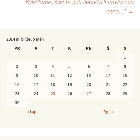
Kviečiame į šventę „Čia lietuviai ir latviai nuo
seno…”
→
navigacija
2014 m. birželio mėn.
PR
A
T
K
PN
Š
S
1
2
3
4
5
6
7
8
9
10
11
12
13
14
15
16
17
18
19
20
21
22
23
24
25
26
27
28
29
30
« Lap
Rgs »