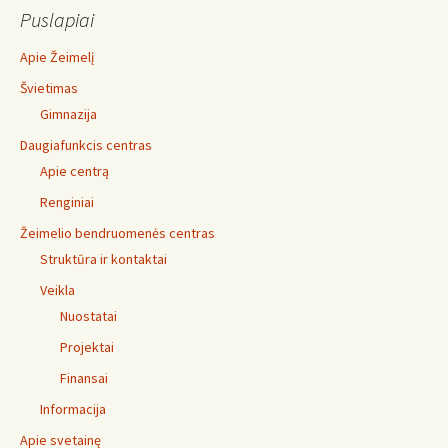
Puslapiai
Apie Žeimelį
Švietimas
Gimnazija
Daugiafunkcis centras
Apie centrą
Renginiai
Žeimelio bendruomenės centras
Struktūra ir kontaktai
Veikla
Nuostatai
Projektai
Finansai
Informacija
Apie svetainę