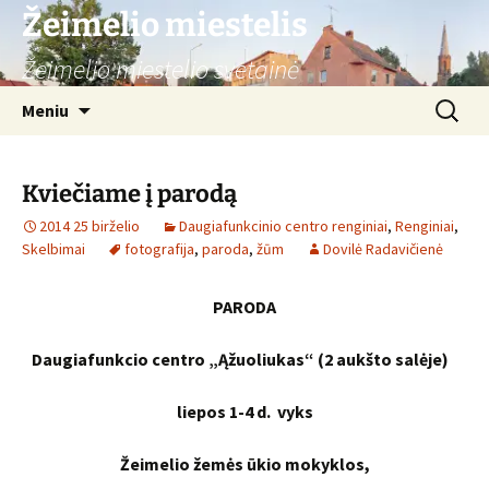
Žeimelio miestelis
Žeimelio miestelio svetainė
Pereiti
Ieškoti:
Meniu
prie
turinio
Kviečiame į parodą
2014 25 birželio
Daugiafunkcinio centro renginiai
,
Renginiai
,
Skelbimai
fotografija
,
paroda
,
žūm
Dovilė Radavičienė
PARODA
Daugiafunkcio centro „Ąžuoliukas
“
(2 aukšto salėje)
liepos 1-4 d. vyks
Žeimelio žemės ūkio mokyklos,