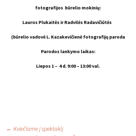
fotografijos būrelio mokinių:
Lauros Plukaitės ir Radvilės Radavičiūtės
(būrelio vadovė L. Kazakevičienė
fotografijų paroda
Parodos lankymo laikas:
Liepos 1 – 4 d. 9:00 – 13:00 val.
Įrašo
←
Kviečiame į spektaklį