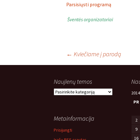
Parsisiųsti programą
Šventės organizatoriai
Įrašo
←
Kviečiame į parodą
navigacija
Naujienų temos
Nau
Naujienų
2014
temos
PR
Metainformacija
2
9
Prisijungti
16
Įrašų RSS srautas