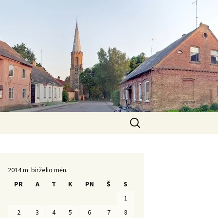
Ieškoti:
Komanda
2014 m. birželio mėn.
PR
A
T
K
PN
Š
S
1
2
3
4
5
6
7
8