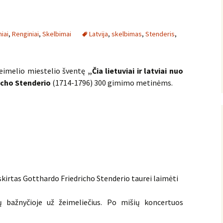
iai
,
Renginiai
,
Skelbimai
Latvija
,
skelbimas
,
Stenderis
,
Žeimelio miestelio šventę
„Čia lietuviai ir latviai nuo
icho Stenderio
(1714-1796) 300 gimimo metinėms.
skirtas Gotthardo Friedricho Stenderio taurei laimėti
ų bažnyčioje už žeimeliečius. Po mišių koncertuos