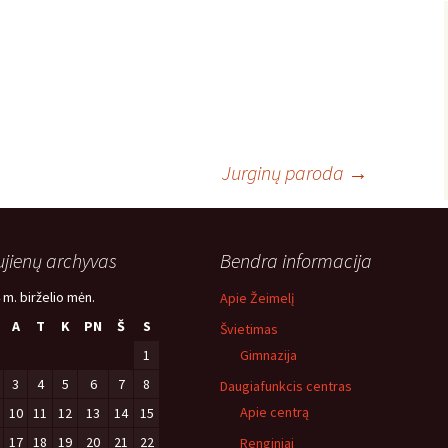
Jurginų paroda
→
jienų archyvas
Bendra informacija
 m. birželio mėn.
Apie Žeimelį
A
T
K
PN
Š
S
Švietimas
1
Gimnazija
3
4
5
6
7
8
Daugiafunkcis centras
Apie centrą
10
11
12
13
14
15
17
18
19
20
21
22
Renginiai