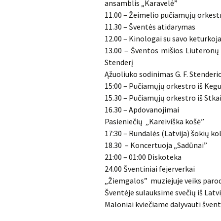
ansamblis „Karavelė”
11.00 – Žeimelio pučiamųjų orkest
11.30 – Šventės atidarymas
12.00 – Kinologai su savo keturkoj
13.00 – Šventos mišios Liuteronų 
Stenderį
Ąžuoliuko sodinimas G. F. Stenderio
15:00 – Pučiamųjų orkestro iš Keg
15.30 – Pučiamųjų orkestro iš Stka
16.30 – Apdovanojimai
Pasieniečių „Kareiviška košė”
17:30 – Rundalės (Latvija) šokių k
18.30 – Koncertuoja „Sadūnai”
21:00 – 01:00 Diskoteka
24.00 Šventiniai fejerverkai
„Žiemgalos” muziejuje veiks paroda
Šventėje sulauksime svečių iš Latv
Maloniai kviečiame dalyvauti švent