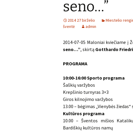
seno…”
2014 27 birželio
Miestelio rengin
šventė
admin
2014-07-05 Maloniai kviečiame į 
seno…”
, skirtą
Gotthardo Friedr
PROGRAMA
10:00-16:00 Sporto programa
Šaškių varžybos
Krepšinio turnyras 3×3
Giros kilnojimo varžybos
13.00 – bėgimas „Vienybės žiedas“ 
Kultūros programa
10.00 – Šventos mišios Katalik
Bardiškių kultūros namų