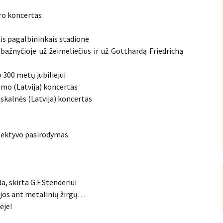
ro koncertas
ais pagalbininkais stadione
bažnyčioje už žeimeliečius ir už Gotthardą Friedrichą
 300 metų jubiliejui
umo (Latvija) koncertas
iskalnės (Latvija) koncertas
olektyvo pasirodymas
, skirta G.F.Stenderiui
ijos ant metalinių žirgų…
ėje!