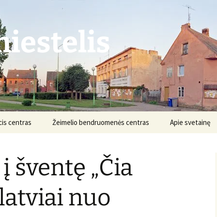
iestelis
is centras
Žeimelio bendruomenės centras
Apie svetainę
Struktūra ir kontaktai
Apie projektą
į šventę „Čia
Veikla
Nuostatai
Informacija
Projektai
 latviai nuo
Finansai