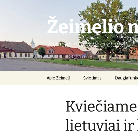
Žeimelio m
Žeimelio miestelio svetainė
Pereiti
Apie Žeimelį
Švietimas
Daugiafunkc
prie
turinio
Gimnazija
Apie centrą
Kviečiame 
Renginiai
lietuviai ir