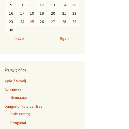
9
10
11
12
13
14
15
16
17
18
19
20
21
22
23
24
25
26
27
28
29
30
« Lap
Rgs »
Puslapiai
Apie Žeimelį
Švietimas
Gimnazija
Daugiafunkcis centras
Apie centrą
Renginiai