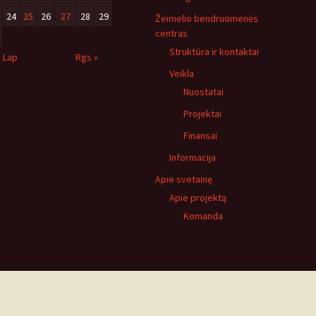
24
25
26
27
28
29
Žeimelio bendruomenės
centras
Struktūra ir kontaktai
« Lap
Rgs »
Veikla
Nuostatai
Projektai
Finansai
Informacija
Apie svetainę
Apie projektą
Komanda