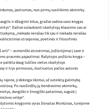
rdumas, jautrumas, nuo pirmų susitikimo akimirkų
ugtis ir džiuginti kitus, gražiai vadina savo knygas
ntys“. Dažnai sulaukianti skaitytojų klausimo sau ar
atsakymą „niekada nerašau tik sau ir niekada nerašau
publicistiniai straipsniai, poetinės ir filosofinės
 arti“ – asmeniški atsivėrimai, įsižiūrėjimai į save ir
imo prasmės pajautimai. Rašytojos požiūriu knyga –
se palikta daug tuščios vietos skaitytojo
p ir trys pirmosios, ilustruotos pačios autorės
 rajone, ji dėkinga likimui, už suteiktą galimybę
nislovą. Po nuoširdžių jų bendravimo akimirkų,
intys, dangiški ir žmogiški patarimai, sugulė į
islovo celėje“.
rašytomis knygomis vyras Donatas Morkūnas, turėjome