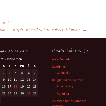
saulis“
inkės – Tarptautinės konferencijos prizininkės
→
jienų archyvas
Bendra informacija
 m. vasario mėn.
Apie Žeimelį
A
T
K
PN
Š
S
Švietimas
2
3
4
5
6
7
Gimnazija
9
10
11
12
13
14
Daugiafunkcis centras
Apie centrą
16
17
18
19
20
21
23
24
25
26
27
28
Renginiai
Žeimelio bendruomenės
centras