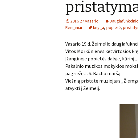
pristatym
2016 27 vasario
Daugiafunkcinio
Renginiai
knyga
,
popietė
,
pristat
Vasario 19 d. Žeimelio daugiafuknci
Vitos Morkūnienės ketvirtosios kny
Įžanginėje popietės dalyje, kūrinį 
Pakalnio muzikos mokyklos mokslei
pagriežė J. S. Bacho maršą.
Viešnią pristatė muziejaus „Žiemgal
atvykti į Žeimelį.