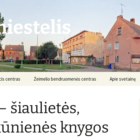
iestelis
is centras
Žeimelio bendruomenės centras
Apie svetainę
Struktūra ir kontaktai
Apie projektą
 šiaulietės,
Veikla
Nuostatai
Informacija
Projektai
kūnienės knygos
Finansai