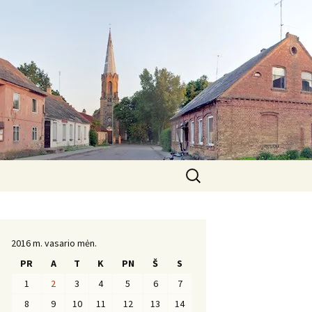
Ieškoti:
Komanda
2016 m. vasario mėn.
PR
A
T
K
PN
Š
S
1
2
3
4
5
6
7
8
9
10
11
12
13
14