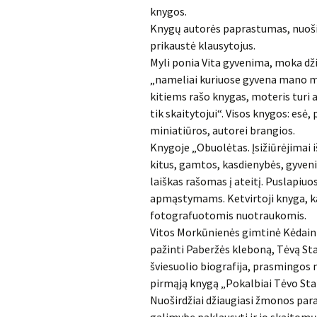
knygos.
Knygų autorės paprastumas, nuoši
prikaustė klausytojus.
Myli ponia Vita gyvenima, moka džia
„nameliai kuriuose gyvena mano mi
kitiems rašo knygas, moteris turi 
tik skaitytojui“. Visos knygos: esė, 
miniatiūros, autorei brangios.
Knygoje „Obuolėtas. Įsižiūrėjimai iš
kitus, gamtos, kasdienybės, gyven
laiškas rašomas į ateitį. Puslapiuo
apmąstymams. Ketvirtoji knyga, kai
fotografuotomis nuotraukomis.
Vitos Morkūnienės gimtinė Kėdainių
pažinti Paberžės kleboną, Tėvą Sta
šviesuolio biografija, prasmingos m
pirmąją knygą „Pokalbiai Tėvo Stan
Nuoširdžiai džiaugiasi žmonos pa