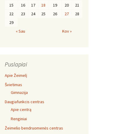
15
16
17
18
19
20
21
22
23
24
25
26
27
28
29
« Sau
Kov »
Puslapiai
Apie Žeimelį
Švietimas
Gimnazija
Daugiafunkcis centras
Apie centrą
Renginiai
Žeimelio bendruomenės centras