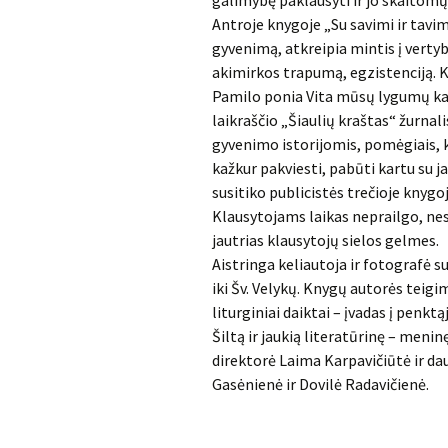
galimybę paklausyti ir jo skaitomų
Antroje knygoje „Su savimi ir tavi
gyvenimą, atkreipia mintis į verty
akimirkos trapumą, egzistenciją. Ka
Pamilo ponia Vita mūsų lygumų kar
laikraščio „Šiaulių kraštas“ žurnal
gyvenimo istorijomis, pomėgiais, k
kažkur pakviesti, pabūti kartu su j
susitiko publicistės trečioje knygoj
Klausytojams laikas neprailgo, nes
jautrias klausytojų sielos gelmes.
Aistringa keliautoja ir fotografė s
iki Šv. Velykų. Knygų autorės teigi
liturginiai daiktai – įvadas į penk
Šiltą ir jaukią literatūrinę – meni
direktorė Laima Karpavičiūtė ir da
Gasėnienė ir Dovilė Radavičienė.