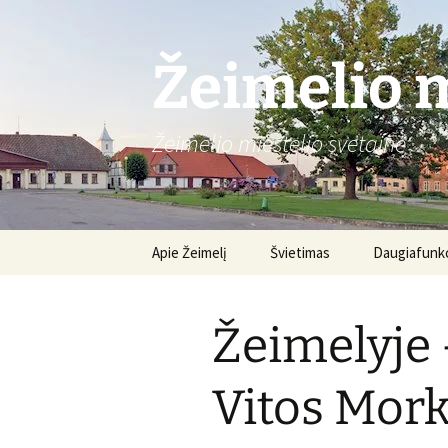
Žeimelio m
Žeimelio miestelio svetainė
Pereiti
Apie Žeimelį
Švietimas
Daugiafunkc
prie
turinio
Gimnazija
Apie centrą
Žeimelyje –
Renginiai
Vitos Mor