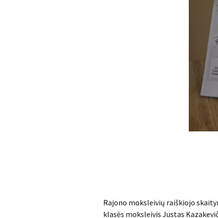
Rajono moksleivių raiškiojo skait
klasės moksleivis Justas Kazakevič