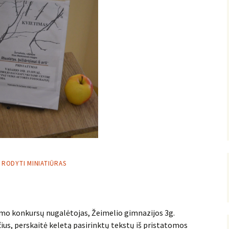
RODYTI MINIATIŪRAS
ymo konkursų nugalėtojas, Žeimelio gimnazijos 3g.
ius, perskaitė keletą pasirinktų tekstų iš pristatomos