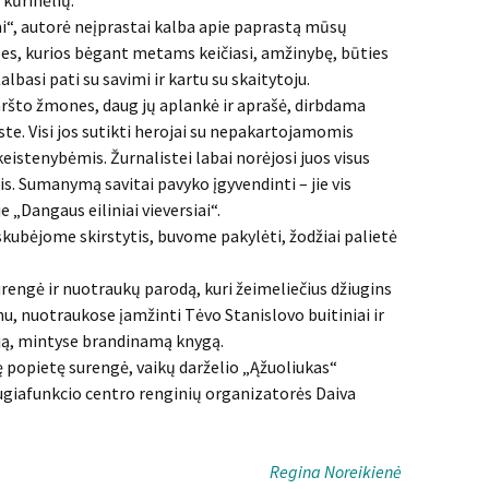
 kūrinėlių.
mi“, autorė neįprastai kalba apie paprastą mūsų
bes, kurios bėgant metams keičiasi, amžinybę, būties
lbasi pati su savimi ir kartu su skaitytoju.
što žmones, daug jų aplankė ir aprašė, dirbdama
iste. Visi jos sutikti herojai su nepakartojamomis
eistenybėmis. Žurnalistei labai norėjosi juos visus
ais. Sumanymą savitai pavyko įgyvendinti – jie vis
e „Dangaus eiliniai vieversiai“.
kubėjome skirstytis, buvome pakylėti, žodžiai palietė
urengė ir nuotraukų parodą, kuri žeimeliečius džiugins
mu, nuotraukose įamžinti Tėvo Stanislovo buitiniai ir
tąją, mintyse brandinamą knygą.
nę popietę surengė, vaikų darželio „Ąžuoliukas“
ugiafunkcio centro renginių organizatorės Daiva
Regina Noreikienė