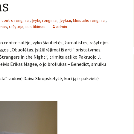
as
 centro renginiai
,
Įvykę renginiai
,
Įvykiai
,
Miestelio renginiai
,
ymas
,
rašytoja
,
susitikimas
admin
o centro salėje, vyko šiaulietės, žurnalistės, rašytojos
gos „Obuolėtas. Įsižiūrėjimai iš arti“ pristatymas.
„Strangers in the Night“, trimitu atliko Pakruojo J.
vis Erikas Magee, o jo broliukas – Benedict, smuiku
a“ vadovė Daiva Skrupskelytė, kuri ją ir pakvietė