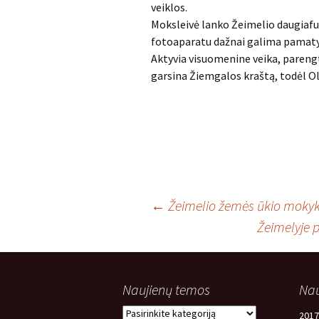
veiklos.
Moksleivė lanko Žeimelio daugiafun
fotoaparatu dažnai galima pamaty
Aktyvia visuomenine veika, parengt
garsina Žiemgalos kraštą, todėl Ol
Įrašo
←
Žeimelio žemės ūkio mokykl
Žeimelyje 
navigacija
Naujienų temos
Nau
Naujienų
2017