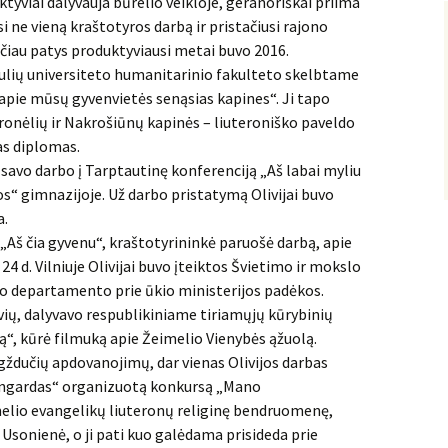
ktyviai dalyvauja būrelio veikloje, geranoriškai priima
 ne vieną kraštotyros darbą ir pristačiusi rajono
čiau patys produktyviausi metai buvo 2016.
aulių universiteto humanitarinio fakulteto skelbtame
apie mūsų gyvenvietės senąsias kapines“. Ji tapo
ronėlių ir Nakrošiūnų kapinės – liuteroniško paveldo
tas diplomas.
 savo darbo į Tarptautinę konferenciją „Aš labai myliu
os“ gimnazijoje. Už darbo pristatymą Olivijai buvo
a.
„Aš čia gyvenu“, kraštotyrininkė paruošė darbą, apie
4 d. Vilniuje Olivijai buvo įteiktos Švietimo ir mokslo
mo departamento prie ūkio ministerijos padėkos.
ių, dalyvavo respublikiniame tiriamųjų kūrybinių
“, kūrė filmuką apie Žeimelio Vienybės ąžuolą.
igždučių apdovanojimų, dar vienas Olivijos darbas
vangardas“ organizuotą konkursą „Mano
elio evangelikų liuteronų religinę bendruomenę,
 Usonienė, o ji pati kuo galėdama prisideda prie