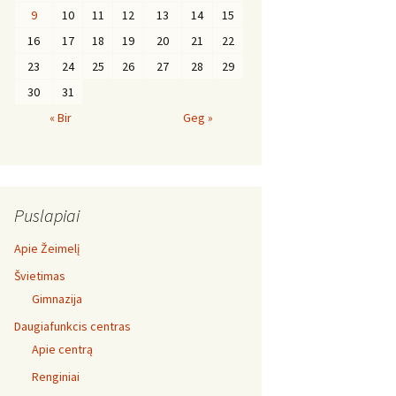
9
10
11
12
13
14
15
16
17
18
19
20
21
22
23
24
25
26
27
28
29
30
31
« Bir
Geg »
Puslapiai
Apie Žeimelį
Švietimas
Gimnazija
Daugiafunkcis centras
Apie centrą
Renginiai