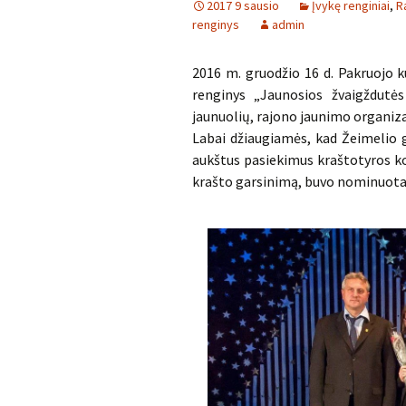
2017 9 sausio
Įvykę renginiai
,
R
renginys
admin
2016 m. gruodžio 16 d. Pakruojo 
renginys „Jaunosios žvaigždutės
jaunuolių, rajono jaunimo organizac
Labai džiaugiamės, kad Žeimelio g
aukštus pasiekimus kraštotyros k
krašto garsinimą, buvo nominuota