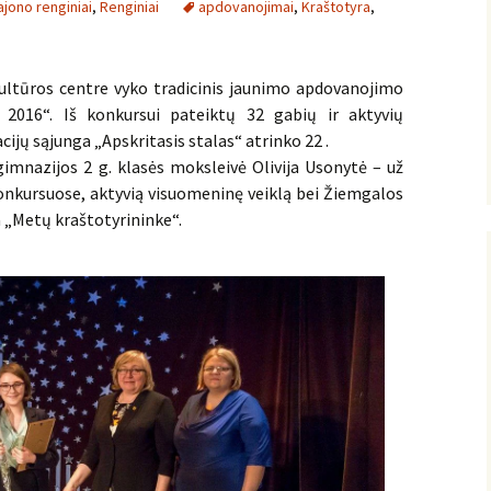
ajono renginiai
,
Renginiai
apdovanojimai
,
Kraštotyra
,
kultūros centre vyko tradicinis jaunimo apdovanojimo
 2016“. Iš konkursui pateiktų 32 gabių ir aktyvių
ijų sąjunga „Apskritasis stalas“ atrinko 22 .
imnazijos 2 g. klasės moksleivė Olivija Usonytė – už
onkursuose, aktyvią visuomeninę veiklą bei Žiemgalos
 „Metų kraštotyrininke“.