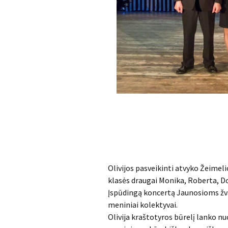
Olivijos pasveikinti atvyko Žeimel
klasės draugai Monika, Roberta, Do
Įspūdingą koncertą Jaunosioms žv
meniniai kolektyvai.
Olivija kraštotyros būrelį lanko nuo