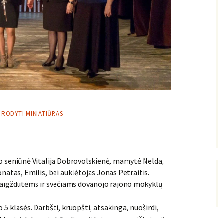
RODYTI MINIATIŪRAS
io seniūnė Vitalija Dobrovolskienė, mamytė Nelda,
natas, Emilis, bei auklėtojas Jonas Petraitis.
aigždutėms ir svečiams dovanojo rajono mokyklų
 5 klasės. Darbšti, kruopšti, atsakinga, nuoširdi,