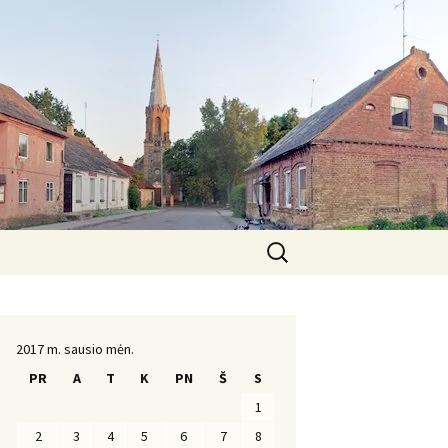
Ieškoti:
Komanda
2017 m. sausio mėn.
PR
A
T
K
PN
Š
S
1
2
3
4
5
6
7
8