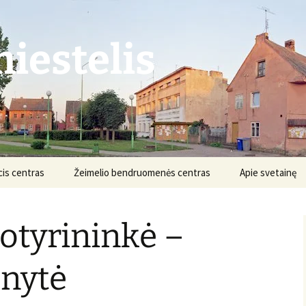
iestelis
is centras
Žeimelio bendruomenės centras
Apie svetainę
Struktūra ir kontaktai
Apie projektą
otyrininkė –
Veikla
Nuostatai
Informacija
Projektai
onytė
Finansai