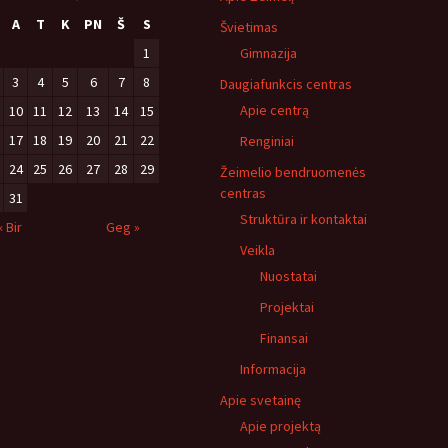
A
T
K
PN
Š
S
Švietimas
1
Gimnazija
3
4
5
6
7
8
Daugiafunkcis centras
Apie centrą
10
11
12
13
14
15
17
18
19
20
21
22
Renginiai
24
25
26
27
28
29
Žeimelio bendruomenės
centras
31
Struktūra ir kontaktai
« Bir
Geg »
Veikla
Nuostatai
Projektai
Finansai
Informacija
Apie svetainę
Apie projektą