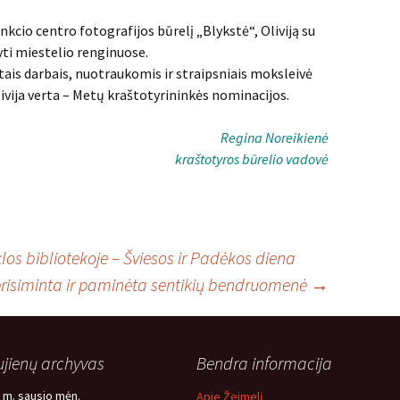
kcio centro fotografijos būrelį „Blykstė“, Oliviją su
ti miestelio renginuose.
ais darbais, nuotraukomis ir straipsniais moksleivė
ivija verta – Metų kraštotyrininkės nominacijos.
Regina Noreikienė
kraštotyros būrelio vadovė
os bibliotekoje – Šviesos ir Padėkos diena
prisiminta ir paminėta sentikių bendruomenė
→
jienų archyvas
Bendra informacija
 m. sausio mėn.
Apie Žeimelį