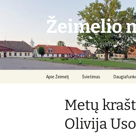
Žeimelio m
Žeimelio miestelio svetainė
Pereiti
Apie Žeimelį
Švietimas
Daugiafunkc
prie
turinio
Gimnazija
Apie centrą
Metų krašt
Renginiai
Olivija Us