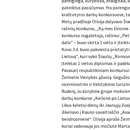
pareiginga, kūrybiška, draugiška, a
pateiktus pasiūlymus. Yra parengusi
kraštotyros darbų konkursuose, ta
Metų pradžioje Olivija dalyvavo Ši
rašinių konkurse, „Ką mes žinome 
konkurso nugalėtoja, rašiniui „Pet
dalis“ – buvo skirta 1 vieta ir įteik
Kovo 3 d. buvo pakviesta pristatyti
Lietuvą“, kuri vyko Šiaulių „Romuv
įteiktas 1 vietos diplomas ir padėk
Pavasarį respublikiniam konkursui 
Žeimelio Vienybės ąžuolą. Gegužės 2
viceministrės ir Valstybinio turiz
Rudenį, su kūrybine grupe moksleiv
darbų konkurse „Kelionė po Lietuvą
Likus keletui dienų iki Jaunųjų žva
iškeliavo į Kauno savaitraščio „A
bendruomenė“. Olivija aprašė Žeim
kuriai vadovauja jos močiutė Marta