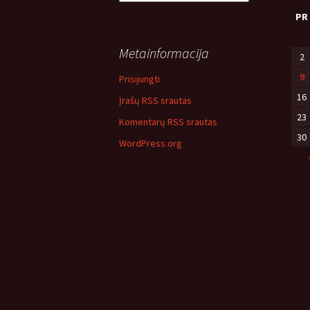
temos
PR
Metainformacija
2
9
Prisijungti
16
Įrašų RSS srautas
23
Komentarų RSS srautas
30
WordPress.org