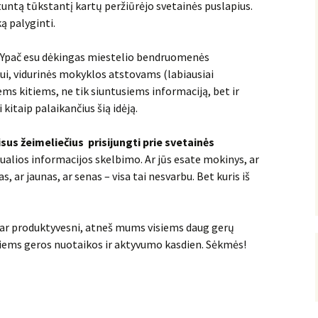
tuntą tūkstantį kartų peržiūrėjo svetainės puslapius.
ą palyginti.
s. Ypač esu dėkingas miestelio bendruomenės
iui, vidurinės mokyklos atstovams (labiausiai
ems kitiems, ne tik siuntusiems informaciją, bet ir
 kitaip palaikančius šią idėją.
isus žeimeliečius prisijungti prie svetainės
tualios informacijos skelbimo. Ar jūs esate mokinys, ar
 ar jaunas, ar senas – visa tai nesvarbu. Bet kuris iš
dar produktyvesni, atneš mums visiems daug gerų
visiems geros nuotaikos ir aktyvumo kasdien. Sėkmės!