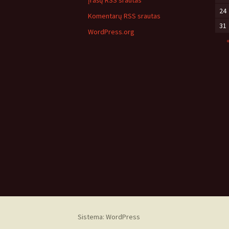
Įrašų RSS srautas
24
Komentarų RSS srautas
31
WordPress.org
Sistema: WordPress