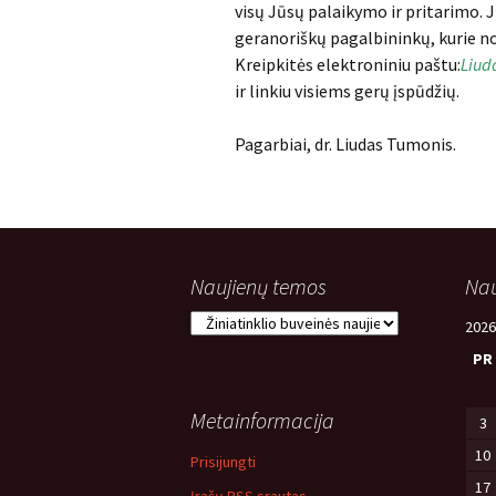
visų Jūsų palaikymo ir pritarimo. J
geranoriškų pagalbininkų, kurie n
Kreipkitės elektroniniu paštu:
Liud
ir linkiu visiems gerų įspūdžių.
Pagarbiai, dr. Liudas Tumonis.
Naujienų temos
Nau
Naujienų
2026
temos
PR
Metainformacija
3
10
Prisijungti
17