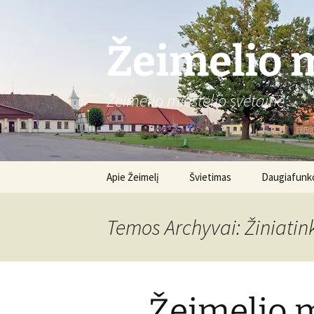
Žeimelio m
Žeimelio miestelio svetainė
Pereiti
Apie Žeimelį
Švietimas
Daugiafunkc
prie
turinio
Gimnazija
Apie centrą
Temos Archyvai: Žiniatin
Renginiai
Žeimelio m