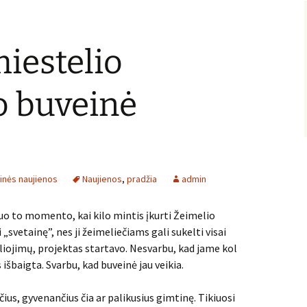
iestelio
io buveinė
einės naujienos
Naujienos
,
pradžia
admin
o to momento, kai kilo mintis įkurti Žeimelio
 „svetainę”, nes ji žeimeliečiams gali sukelti visai
dėliojimų, projektas startavo. Nesvarbu, kad jame kol
s išbaigta. Svarbu, kad buveinė jau veikia.
ečius, gyvenančius čia ar palikusius gimtinę. Tikiuosi