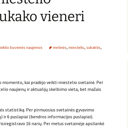
sukako vieneri
tinklio buveinės naujienos
metinės
,
miestelis
,
sukaktis
,
to momento, kai pradėjo veikti miestelio svetainė. Per
lio naujienų ir aktualijų skelbimo vieta, bet mažais
ės statistiką. Per pirmuosius svetainės gyvavimo
 ir 6 puslapiai (bendros informacijos puslapiai).
isiregistravo 16 narių. Per metus svetainėje apsilankė