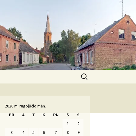
Ieškoti:
Komanda
2026 m. rugpjūčio mėn.
PR
A
T
K
PN
Š
S
1
2
3
4
5
6
7
8
9