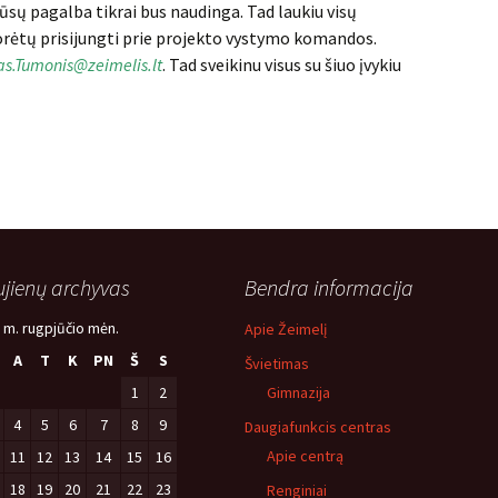
ūsų pagalba tikrai bus naudinga. Tad laukiu visų
orėtų prisijungti prie projekto vystymo komandos.
as.Tumonis@zeimelis.lt
. Tad sveikinu visus su šiuo įvykiu
jienų archyvas
Bendra informacija
 m. rugpjūčio mėn.
Apie Žeimelį
A
T
K
PN
Š
S
Švietimas
1
2
Gimnazija
4
5
6
7
8
9
Daugiafunkcis centras
Apie centrą
11
12
13
14
15
16
18
19
20
21
22
23
Renginiai