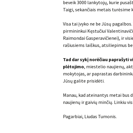
beveik 3000 lankytojų, kurie pusaš
Taigi, sekančiais metais turėsime k
Visa tai įvyko ne be Jūsų pagalbo
pirmininkui Kęstučiui Valentinavič
Raimondai Gasperavičienei), ir visi
rašiusiems laiškus, atsiliepimus bei
Tad dar sykį norėčiau paprašyti v
plėtojimo
, miestelio naujienų, ak
mokytojas, ar paprastas darbininkas,
Jūsų galite prisidėti.
Manau, kad ateinantys metai bus 
naujienų ir gaivių minčių. Linkiu 
Pagarbiai, Liudas Tumonis.