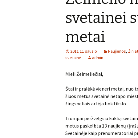
svetainei 
metai
2011 11 sausio
Naujienos
,
Žinia
svetainė
admin
Mieli Žeimeliečiai,
Štai ir pralėkė vieneri metai, nuo 
šiuos metus svetainė netapo mieste
žingsneliais artėja link tikslo.
Trumpai peržvelgsiu kuklią svetain
metus paskelbta 13 naujienų (įrašų)
Svetainėje kaip prenumeratoriai pr