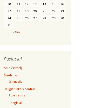
10
11
12
13
14
15
16
17
18
19
20
21
22
23
24
25
26
27
28
29
30
31
« Gru
Puslapiai
Apie Žeimelį
Švietimas
Gimnazija
Daugiafunkcis centras
Apie centrą
Renginiai