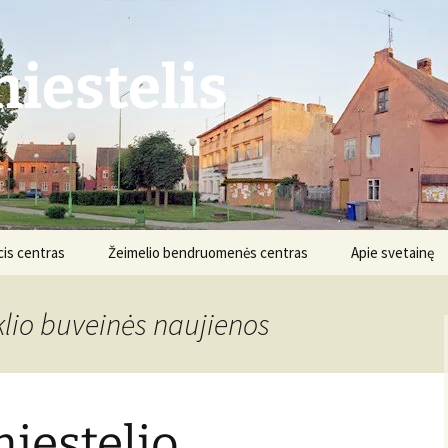
iestelis
is centras
Žeimelio bendruomenės centras
Apie svetainę
Struktūra ir kontaktai
Apie projektą
klio buveinės naujienos
Veikla
Nuostatai
Informacija
Projektai
iestelio
Finansai