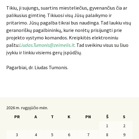
Tikiu, ji sujungs, suartins miesteliečius, gyvenančius čia ar
palikusius gimtinę. Tikiuosi visų Jūsų palaikymo ir
pritarimo. Jūsų pagalba tikrai bus naudinga. Tad laukiu visų
geranoriškų pagalbininkų, kurie norėtų prisijungti prie
projekto vystymo komandos. Kreipkitės elektroniniu
paštu:
Liudas.Tumonis@zeimelis.lt
. Tad sveikinu visus su šiuo
įvykiu ir linkiu visiems gerų įspūdžių.
Pagarbiai, dr. Liudas Tumonis.
2026 m. rugpjūčio mėn.
PR
A
T
K
PN
Š
S
1
2
3
4
5
6
7
8
9