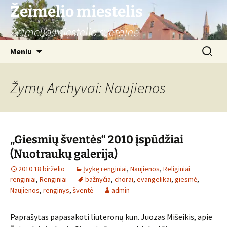
Žeimelio miestelis
Žeimelio miestelio svetainė
Pereiti
Ieškoti:
Meniu
prie
turinio
Žymų Archyvai: Naujienos
„Giesmių šventės“ 2010 įspūdžiai
(Nuotraukų galerija)
2010 18 birželio
Įvykę renginiai
,
Naujienos
,
Religiniai
renginiai
,
Renginiai
bažnyčia
,
chorai
,
evangelikai
,
giesmė
,
Naujienos
,
renginys
,
šventė
admin
Paprašytas papasakoti liuteronų kun. Juozas Mišeikis, apie