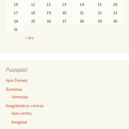
10
11
12
13
14
15
16
17
18
19
20
21
22
23
24
25
26
27
28
29
30
31
« Gru
Puslapiai
Apie Žeimelį
Švietimas
Gimnazija
Daugiafunkcis centras
Apie centrą
Renginiai