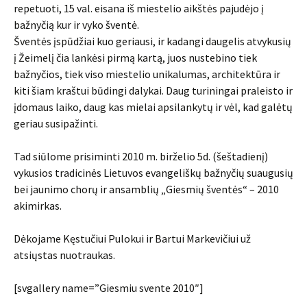
repetuoti, 15 val. eisana iš miestelio aikštės pajudėjo į
bažnyčią kur ir vyko šventė.
Šventės įspūdžiai kuo geriausi, ir kadangi daugelis atvykusių
į Žeimelį čia lankėsi pirmą kartą, juos nustebino tiek
bažnyčios, tiek viso miestelio unikalumas, architektūra ir
kiti šiam kraštui būdingi dalykai. Daug turiningai praleisto ir
įdomaus laiko, daug kas mielai apsilankytų ir vėl, kad galėtų
geriau susipažinti.
Tad siūlome prisiminti 2010 m. birželio 5d. (šeštadienį)
vykusios tradicinės Lietuvos evangeliškų bažnyčių suaugusių
bei jaunimo chorų ir ansamblių „Giesmių šventės“ – 2010
akimirkas.
Dėkojame Kęstučiui Pulokui ir Bartui Markevičiui už
atsiųstas nuotraukas.
[svgallery name=”Giesmiu svente 2010″]