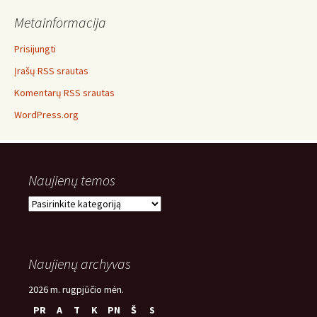
Metainformacija
Prisijungti
Įrašų RSS srautas
Komentarų RSS srautas
WordPress.org
Naujienų temos
Naujienų
temos
Naujienų archyvas
2026 m. rugpjūčio mėn.
PR
A
T
K
PN
Š
S