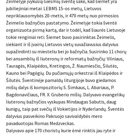
Žeimelyje įvykusią Giesmių šventę sakė, kad šiemet yra
jubiliejiniai metai: LEBMS 15-os metų, Lietuvos
nepriklausomybės 20-metis, ir 470 metų nuo pirmosios
Žeimelio bažnyčios pastatymo. Žeimelyje tokia šventė
organizuota pirmą kartą, dar ir todėl, kad šiaurės Lietuvoje
tokie renginiai reti. Šiemet buvo pasirinktas Žeimelis,
siekiant ir iš įvairių Lietuvos vietų suvažiavusius dalyvius
supažindinti su miesteliu bei jo bažnyčia. Susirinko 11 chorų
bei ansamblių iš liuteronų ir reformatų bažnyčių: Vilniaus,
Tauragės, Klaipėdos, Kretingos, Ž. Naumiesčio, Šilutės,
Kauno bei Pagėgių. Du pučiamųjų orkestrai iš Klaipėdos ir
Šilutės. Šventinėje pamaldų liturgijoje buvo giedamos
mišių dalys iš kompozitorių S. Šimkaus, L. Abariaus, P.
Bagdonavičiaus, FR. X. Gruberio mišių. Dalyvavo evangelikų
liuteronų bažnyčios vyskupas Mindaugas Sabutis, daug
kunigų, taip pat svečių iš Vokietijos ir Nyderlandų. Šventės
dalyvius pasveikino Pakruojo savivaldybės mero
pavaduotojas Romas Medzveckas.
Dalyvavo apie 170 choristų kurie ėmė rinktis jau ryte ir