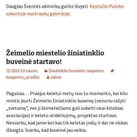
Daugiau Šventės akimirkų galite išvysti
Kęstučio Puloko
sukurtoje nuotraukų galerijoje
.
Žeimelio miestelio žiniatinklio
buveinė startavo!
2010 10 sausio
Žiniatinklio buveinės naujienos
Naujienos
,
pradžia
admin
Pagaliau… Praėjus keletui metų nuo to momento, kai kilo
mintis įkurti Žeimelio žiniatinklio buveinę (nenoriu rašyti
„svetainę”, nes ji žeimeliečiams gali sukelti visai kitokias
asociacijas) ir keleto atidėliojimų, projektas startavo.
Nesvarbu, kad jame kol kas tik keletas įrašų ir dar ne viskas
išbaigta. Svarbu, kad buveinė jau veikia.