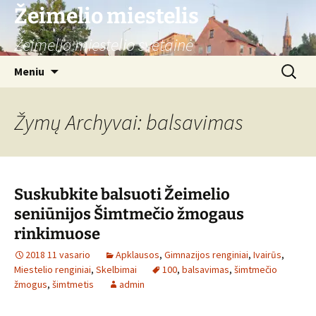
Žeimelio miestelis
Žeimelio miestelio svetainė
Pereiti
Ieškoti:
Meniu
prie
turinio
Žymų Archyvai: balsavimas
Suskubkite balsuoti Žeimelio
seniūnijos Šimtmečio žmogaus
rinkimuose
2018 11 vasario
Apklausos
,
Gimnazijos renginiai
,
Ivairūs
,
Miestelio renginiai
,
Skelbimai
100
,
balsavimas
,
šimtmečio
žmogus
,
šimtmetis
admin