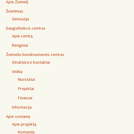
Apie Žeimelį
Švietimas
Gimnazija
Daugiafunkcis centras
Apie centrą
Renginiai
Žeimelio bendruomenės centras
Struktūra ir kontaktai
Veikla
Nuostatai
Projektai
Finansai
Informacija
Apie svetainę
Apie projektą
Komanda