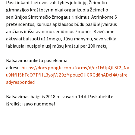
Pasitinkant Lietuvos valstybės jubiliejų, Žeimelio
gimnazijos kraštotyrininkai organizuoja Žeimelio
seniūnijos Šimtmečio žmogaus rinkimus. Atrinkome 6
pretendentus, kuriuos apklausos būdu pasiūlė įvairaus
amžiaus ir išsilavinimo seniūnijos žmonės. Kviečiame
aktyviai balsuoti už žmogų, Jūsų manymu, savo veikla
labiausiai nusipelniusį mūsų kraštui per 100 metų.
Balsavimo anketa pasiekiama
adresu:
https://docs.google.com/forms/d/e/1FAIpQLSf2_Nv
u9NfHShTqO7TfHL3yojVJZ9zMpouzOHCRGd6hADxl4A/alre
adyresponded
Balsavimas baigsis 2018 m. vasario 14 d. Paskubėkite
išreikšti savo nuomonę!