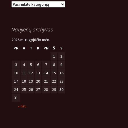
Naujienų
temos
Naujienų archyvas
2026 m. rugpjūčio mėn.
PR
A
T
K
PN
Š
S
1
2
3
4
5
6
7
8
9
10
11
12
13
14
15
16
17
18
19
20
21
22
23
24
25
26
27
28
29
30
31
« Gru