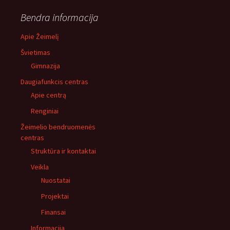
Bendra informacija
Apie Žeimelį
Švietimas
Gimnazija
Daugiafunkcis centras
Apie centrą
Renginiai
Žeimelio bendruomenės
centras
Struktūra ir kontaktai
Veikla
Nuostatai
Projektai
Finansai
Informacija