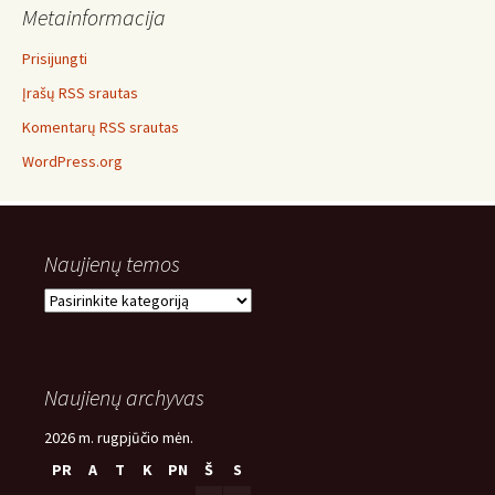
Metainformacija
Prisijungti
Įrašų RSS srautas
Komentarų RSS srautas
WordPress.org
Naujienų temos
Naujienų
temos
Naujienų archyvas
2026 m. rugpjūčio mėn.
PR
A
T
K
PN
Š
S