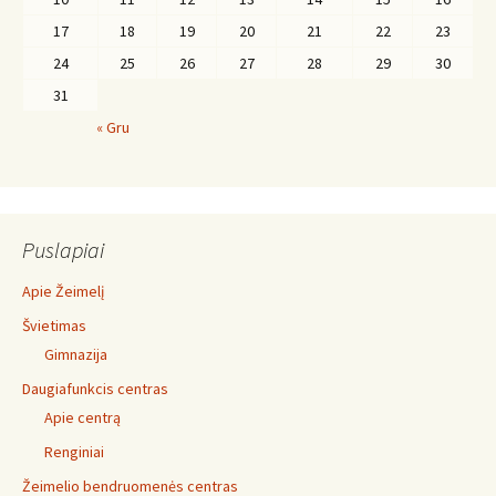
17
18
19
20
21
22
23
24
25
26
27
28
29
30
31
« Gru
Puslapiai
Apie Žeimelį
Švietimas
Gimnazija
Daugiafunkcis centras
Apie centrą
Renginiai
Žeimelio bendruomenės centras