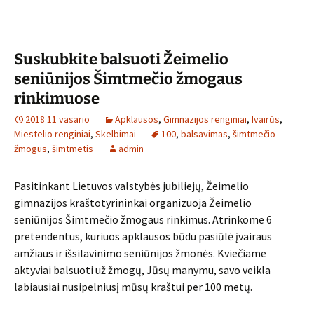
Suskubkite balsuoti Žeimelio
seniūnijos Šimtmečio žmogaus
rinkimuose
2018 11 vasario
Apklausos
,
Gimnazijos renginiai
,
Ivairūs
,
Miestelio renginiai
,
Skelbimai
100
,
balsavimas
,
šimtmečio
žmogus
,
šimtmetis
admin
Pasitinkant Lietuvos valstybės jubiliejų, Žeimelio
gimnazijos kraštotyrininkai organizuoja Žeimelio
seniūnijos Šimtmečio žmogaus rinkimus. Atrinkome 6
pretendentus, kuriuos apklausos būdu pasiūlė įvairaus
amžiaus ir išsilavinimo seniūnijos žmonės. Kviečiame
aktyviai balsuoti už žmogų, Jūsų manymu, savo veikla
labiausiai nusipelniusį mūsų kraštui per 100 metų.