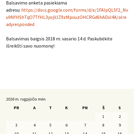
Balsavimo anketa pasiekiama
adresu:
https://docs.google.com/forms/d/e/1FAIpQLSf2_Nv
u9NfHShTqO7TfHL3yojVJZ9zMpouzOHCRGd6hADxl4A/alre
adyresponded
Balsavimas baigsis 2018 m. vasario 14 d. Paskubėkite
išreikšti savo nuomonę!
2026 m. rugpjūčio mėn.
PR
A
T
K
PN
Š
S
1
2
3
4
5
6
7
8
9
10
11
12
13
14
15
16