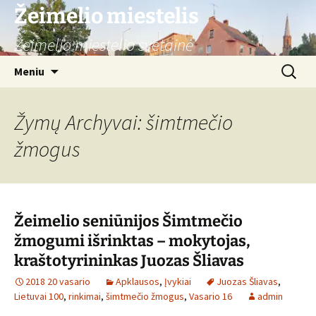
Žeimelio miestelis
Žeimelio miestelio svetainė
Pereiti
Ieškoti:
Meniu
prie
turinio
Žymų Archyvai: šimtmečio
žmogus
Žeimelio seniūnijos Šimtmečio
žmogumi išrinktas – mokytojas,
kraštotyrininkas Juozas Šliavas
2018 20 vasario
Apklausos
,
Įvykiai
Juozas Šliavas
,
Lietuvai 100
,
rinkimai
,
šimtmečio žmogus
,
Vasario 16
admin