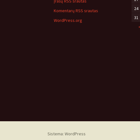
Įrašų RSS srautas
24
Komentarų RSS srautas
31
WordPress.org
Sistema: WordPress