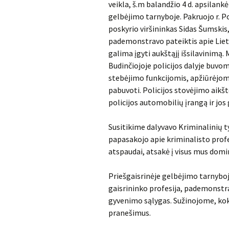
veikla, š.m balandžio 4 d. apsilank
gelbėjimo tarnyboje. Pakruojo r. P
poskyrio viršininkas Sidas Šumskis
pademonstravo pateiktis apie Liet
galima įgyti aukštąjį išsilavinimą
Budinčiojoje policijos dalyje buvo
stebėjimo funkcijomis, apžiūrėjom
pabuvoti. Policijos stovėjimo aikš
policijos automobilių įrangą ir jos
Susitikime dalyvavo Kriminalinių t
papasakojo apie kriminalisto prof
atspaudai, atsakė į visus mus domi
Priešgaisrinėje gelbėjimo tarnyboj
gaisrininko profesija, pademonstra
gyvenimo sąlygas. Sužinojome, ko
pranešimus.