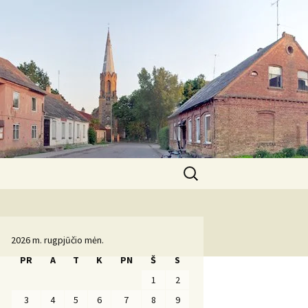
Ieškoti:
Komanda
2026 m. rugpjūčio mėn.
PR
A
T
K
PN
Š
S
1
2
3
4
5
6
7
8
9