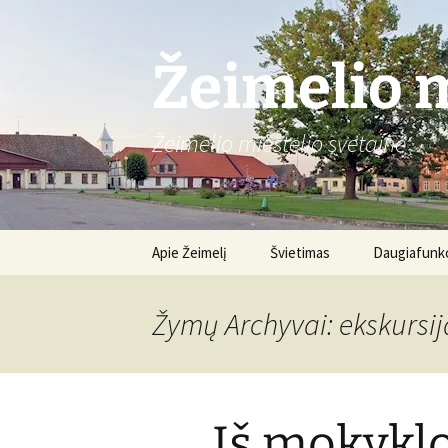
Žeimelio m
Žeimelio miestelio svetainė
Pereiti
Apie Žeimelį
Švietimas
Daugiafunkc
prie
turinio
Gimnazija
Apie centrą
Žymų Archyvai: ekskursij
Renginiai
Iš mokykl