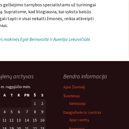
ės gelbėjimo tarnybos specialistams už turiningai
ją. Supratome, kad blogiausia, kai vyksta baisūs
li tapti ir visai nekalti žmonės, reikia atkreipti
nius.
s mokinės Eglė Beinoraitė ir Aurelija Lekavičiūtė.
jienų archyvas
Bendra informacija
 m. rugpjūčio mėn.
Apie Žeimelį
A
T
K
PN
Š
S
Švietimas
1
2
Gimnazija
4
5
6
7
8
9
Daugiafunkcis centras
Apie centrą
11
12
13
14
15
16
18
19
20
21
22
23
Renginiai