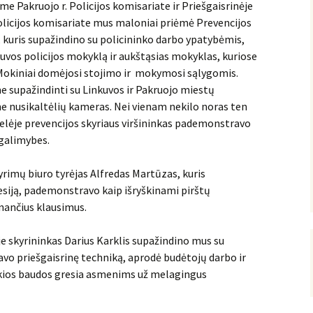
ėme Pakruojo r. Policijos komisariate ir Priešgaisrinėje
olicijos komisariate mus maloniai priėmė Prevencijos
, kuris supažindino su policininko darbo ypatybėmis,
uvos policijos mokyklą ir aukštąsias mokyklas, kuriose
. Mokiniai domėjosi stojimo ir mokymosi sąlygomis.
me supažindinti su Linkuvos ir Pakruojo miestų
e nusikaltėlių kameras. Nei vienam nekilo noras ten
telėje prevencijos skyriaus viršininkas pademonstravo
 galimybes.
yrimų biuro tyrėjas Alfredas Martūzas, kuris
esiją, pademonstravo kaip išryškinami pirštų
nančius klausimus.
e skyrininkas Darius Karklis supažindino mus su
vo priešgaisrinę techniką, aprodė budėtojų darbo ir
kios baudos gresia asmenims už melagingus