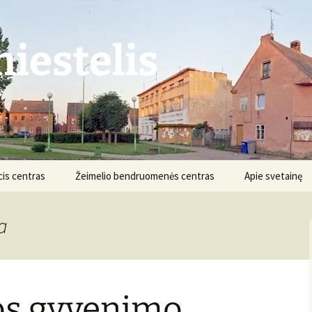
iestelis
is centras
Žeimelio bendruomenės centras
Apie svetainę
Struktūra ir kontaktai
Apie projektą
a
Veikla
Nuostatai
Informacija
Projektai
os gyvenimo.
Finansai