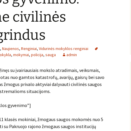
e civilinės
grindus
,
Naujienos
,
Renginiai
,
Vidurinės mokyklos renginiai
okykla
,
mokymai
,
policija
,
sauga
admin
žinęs su įvairiausiais mokslo atradimais, veiksmais,
gotas nuo gamtos katastrofų, avarijų, gaisrų bei savo
s žmogus privalo aktyviai dalyvauti civilinės saugos
kstremalioms situacijoms.
klos gyvenimo”]
 11 klasės mokiniai, žmogaus saugos mokomės nuo 5
ti su Pakruojo rajono žmogaus saugos institucijų