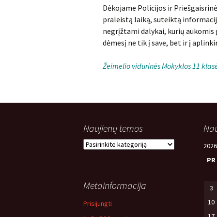
Dėkojame Policijos ir Priešgaisrin
praleistą laiką, suteiktą informaci
negrįžtami dalykai, kurių aukomis ga
dėmesį ne tik į save, bet ir į aplinki
Žeimelio vidurinės Mokyklos 11 klasė
Naujienų temos
Nau
Naujienų
2026
temos
PR
Metainformacija
3
10
Prisijungti
17