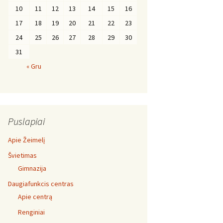
10
11
12
13
14
15
16
17
18
19
20
21
22
23
24
25
26
27
28
29
30
31
« Gru
Puslapiai
Apie Žeimelį
Švietimas
Gimnazija
Daugiafunkcis centras
Apie centrą
Renginiai