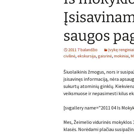
Įsisavinam
saugos pa
2011 7 balandžio
Įvykę renginiai
civilinė
,
ekskursija
,
gaisrinė
,
mokiniai
,
M
Šiuolaikinis žmogus, nors ir susipa
įsisavinęs informaciją, nėra apsau
sukurtų atominių ginklų. Kiekviena
veiksmuose ir nepasimesti kilus e
[svgallery name=”2011 04 Is Moky
Mes, Žeimelio vidurinės mokyklos
klasės. Norėdami plačiau susipažin