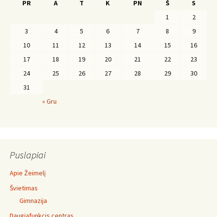
PR
A
T
K
PN
Š
S
1
2
3
4
5
6
7
8
9
10
11
12
13
14
15
16
17
18
19
20
21
22
23
24
25
26
27
28
29
30
31
« Gru
Puslapiai
Apie Žeimelį
Švietimas
Gimnazija
Daugiafunkcis centras