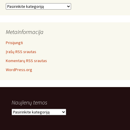
Temos
Metainformacija
Prisijungti
Įrašų RSS srautas
Komentarų RSS srautas
WordPress.org
Naujienų temos
Naujienų
temos