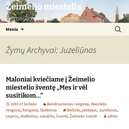
Žeimelio miestelis
Žeimelio miestelio svetainė
Pereiti
Ieškoti:
Meniu
prie
turinio
Žymų Archyvai: Juzeliūnas
Maloniai kviečiame į Žeimelio
miestelio šventę „Mes ir vėl
susitikom…“
2016 27 birželio
Bendruomenės renginiai
,
Miestelio
renginiai
,
Renginiai
,
Skelbimai
Bėčiūtė
,
jubiliejus
,
Juzeliūnas
,
Leijeris
,
skelbimas
,
sukaktis
,
šventė
,
Žeimelio šventė
admin