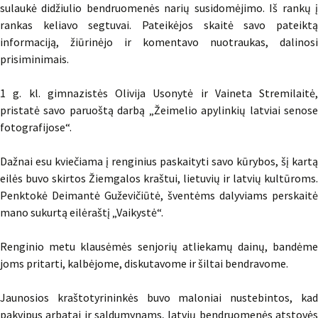
sulaukė didžiulio bendruomenės narių susidomėjimo. Iš rankų į
rankas keliavo segtuvai. Pateikėjos skaitė savo pateiktą
informaciją, žiūrinėjo ir komentavo nuotraukas, dalinosi
prisiminimais.
1 g. kl. gimnazistės Olivija Usonytė ir Vaineta Stremilaitė,
pristatė savo paruoštą darbą „Žeimelio apylinkių latviai senose
fotografijose“.
Dažnai esu kviečiama į renginius paskaityti savo kūrybos, šį kartą
eilės buvo skirtos Žiemgalos kraštui, lietuvių ir latvių kultūroms.
Penktokė Deimantė Guževičiūtė, šventėms dalyviams perskaitė
mano sukurtą eilėraštį „Vaikystė“.
Renginio metu klausėmės senjorių atliekamų dainų, bandėme
joms pritarti, kalbėjome, diskutavome ir šiltai bendravome.
Jaunosios kraštotyrininkės buvo maloniai nustebintos, kad
pakvipus arbatai ir saldumynams, latvių bendruomenės atstovės