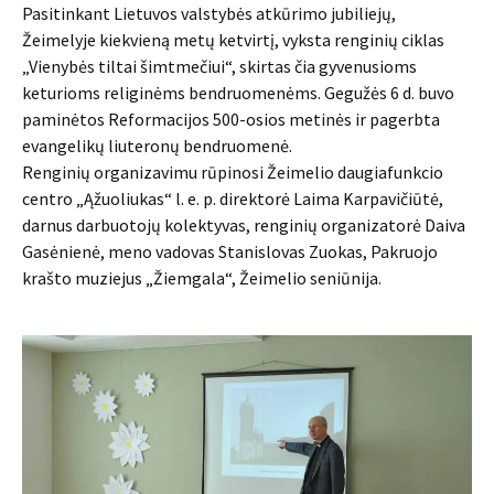
Pasitinkant Lietuvos valstybės atkūrimo jubiliejų,
Žeimelyje kiekvieną metų ketvirtį, vyksta renginių ciklas
„Vienybės tiltai šimtmečiui“, skirtas čia gyvenusioms
keturioms religinėms bendruomenėms. Gegužės 6 d. buvo
paminėtos Reformacijos 500-osios metinės ir pagerbta
evangelikų liuteronų bendruomenė.
Renginių organizavimu rūpinosi Žeimelio daugiafunkcio
centro „Ąžuoliukas“ l. e. p. direktorė Laima Karpavičiūtė,
darnus darbuotojų kolektyvas, renginių organizatorė Daiva
Gasėnienė, meno vadovas Stanislovas Zuokas, Pakruojo
krašto muziejus „Žiemgala“, Žeimelio seniūnija.