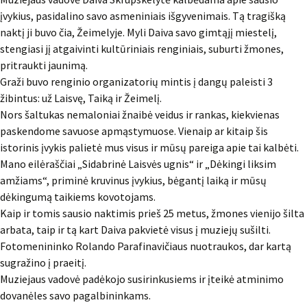
įvykius, pasidalino savo asmeniniais išgyvenimais. Tą tragišką
naktį ji buvo čia, Žeimelyje. Myli Daiva savo gimtąjį miestelį,
stengiasi jį atgaivinti kultūriniais renginiais, suburti žmones,
pritraukti jaunimą.
Graži buvo renginio organizatorių mintis į dangų paleisti 3
žibintus: už Laisvę, Taiką ir Žeimelį.
Nors šaltukas nemaloniai žnaibė veidus ir rankas, kiekvienas
paskendome savuose apmąstymuose. Vienaip ar kitaip šis
istorinis įvykis palietė mus visus ir mūsų pareiga apie tai kalbėti.
Mano eilėraščiai „Sidabrinė Laisvės ugnis“ ir „Dėkingi liksim
amžiams“, priminė kruvinus įvykius, bėgantį laiką ir mūsų
dėkingumą taikiems kovotojams.
Kaip ir tomis sausio naktimis prieš 25 metus, žmones vienijo šilta
arbata, taip ir tą kart Daiva pakvietė visus į muziejų sušilti.
Fotomenininko Rolando Parafinavičiaus nuotraukos, dar kartą
sugražino į praeitį.
Muziejaus vadovė padėkojo susirinkusiems ir įteikė atminimo
dovanėles savo pagalbininkams.