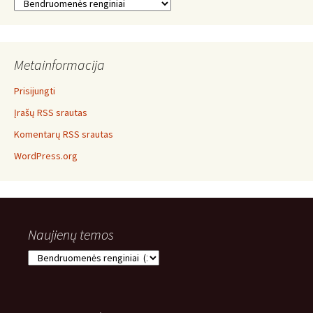
Temos
Metainformacija
Prisijungti
Įrašų RSS srautas
Komentarų RSS srautas
WordPress.org
Naujienų temos
Naujienų
temos