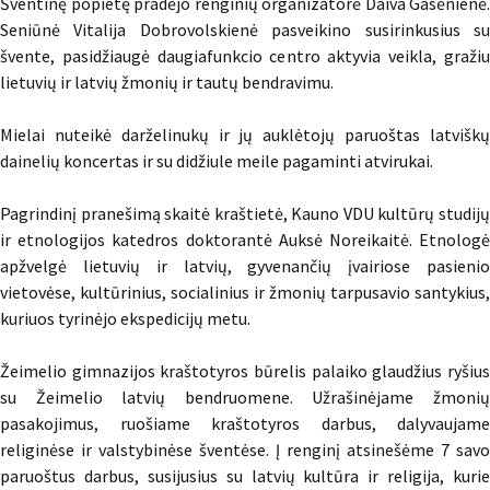
Šventinę popietę pradėjo renginių organizatorė Daiva Gasėnienė.
Seniūnė Vitalija Dobrovolskienė pasveikino susirinkusius su
švente, pasidžiaugė daugiafunkcio centro aktyvia veikla, gražiu
lietuvių ir latvių žmonių ir tautų bendravimu.
Mielai nuteikė darželinukų ir jų auklėtojų paruoštas latviškų
dainelių koncertas ir su didžiule meile pagaminti atvirukai.
Pagrindinį pranešimą skaitė kraštietė, Kauno VDU kultūrų studijų
ir etnologijos katedros doktorantė Auksė Noreikaitė. Etnologė
apžvelgė lietuvių ir latvių, gyvenančių įvairiose pasienio
vietovėse, kultūrinius, socialinius ir žmonių tarpusavio santykius,
kuriuos tyrinėjo ekspedicijų metu.
Žeimelio gimnazijos kraštotyros būrelis palaiko glaudžius ryšius
su Žeimelio latvių bendruomene. Užrašinėjame žmonių
pasakojimus, ruošiame kraštotyros darbus, dalyvaujame
religinėse ir valstybinėse šventėse. Į renginį atsinešėme 7 savo
paruoštus darbus, susijusius su latvių kultūra ir religija, kurie