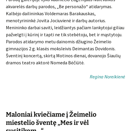
akvarelės darbų parodos, „Be personažo“ atidarymas.
Kalbėjo dailininkas Voldemaras Barakauskas,
menotyrininkė Jovita Jociuvienė ir darbų autorius.
Menininko darbai saviti, leidžiantys pačiam lankytojui giliau
pažvelgti į kūrinį ir tapti ne tik stebėtoju, bet ir mąstytoju.
Parodos atidarymo metu dainomis džiugino Žeimelio
gimnazijos 2 g. klasės moksleivis Deimantas Dovidonis.
Šventinį koncertą, skirtą Motinos dienai, dovanojo Šiaulių
dramos teatro aktorė Nomeda Bėčiūtė.
Regina Noreikienė
Maloniai kviečiame į Žeimelio
miestelio šventę „Mes ir vėl
susitikom…“