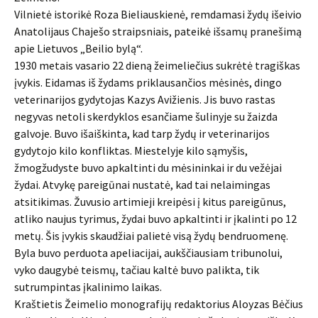
Vilnietė istorikė Roza Bieliauskienė, remdamasi žydų išeivio
Anatolijaus Chaješo straipsniais, pateikė išsamų pranešimą
apie Lietuvos „Beilio bylą“.
1930 metais vasario 22 dieną žeimeliečius sukrėtė tragiškas
įvykis. Eidamas iš žydams priklausančios mėsinės, dingo
veterinarijos gydytojas Kazys Avižienis. Jis buvo rastas
negyvas netoli skerdyklos esančiame šulinyje su žaizda
galvoje. Buvo išaiškinta, kad tarp žydų ir veterinarijos
gydytojo kilo konfliktas. Miestelyje kilo sąmyšis,
žmogžudyste buvo apkaltinti du mėsininkai ir du vežėjai
žydai. Atvykę pareigūnai nustatė, kad tai nelaimingas
atsitikimas. Žuvusio artimieji kreipėsi į kitus pareigūnus,
atliko naujus tyrimus, žydai buvo apkaltinti ir įkalinti po 12
metų. Šis įvykis skaudžiai palietė visą žydų bendruomenę.
Byla buvo perduota apeliacijai, aukščiausiam tribunolui,
vyko daugybė teismų, tačiau kaltė buvo palikta, tik
sutrumpintas įkalinimo laikas.
Kraštietis Žeimelio monografijų redaktorius Aloyzas Bėčius