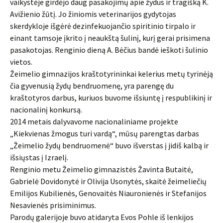
vaikystėje girdėjo daug pasakojimų apie žydus ir tragišką K.
Avižienio žūtį. Jo žiniomis veterinarijos gydytojas
skerdykloje išgėrė dezinfekuojančio spiritinio tirpalo ir
einant tamsoje įkrito į neaukštą šulinį, kurį gerai prisimena
pasakotojas. Renginio dieną A. Bėčius bandė ieškoti šulinio
vietos.
Žeimelio gimnazijos kraštotyrininkai kelerius metų tyrinėją
čia gyvenusią žydų bendruomenę, yra parengę du
kraštotyros darbus, kuriuos buvome išsiuntę į respublikinį ir
nacionalinį konkursą.
2014 metais dalyvavome nacionaliniame projekte
„Kiekvienas žmogus turi vardą“, mūsų parengtas darbas
„Žeimelio žydų bendruomenė“ buvo išverstas į jidiš kalbą ir
išsiųstas į Izraelį.
Renginio metu Žeimelio gimnazistės Žavinta Butaitė,
Gabrielė Dovidonytė ir Olivija Usonytės, skaitė žeimeliečių
Emilijos Kubilienės, Genovaitės Niauronienės ir Stefanijos
Nesavienės prisiminimus.
Parodų galerijoje buvo atidaryta Evos Pohle iš lenkijos