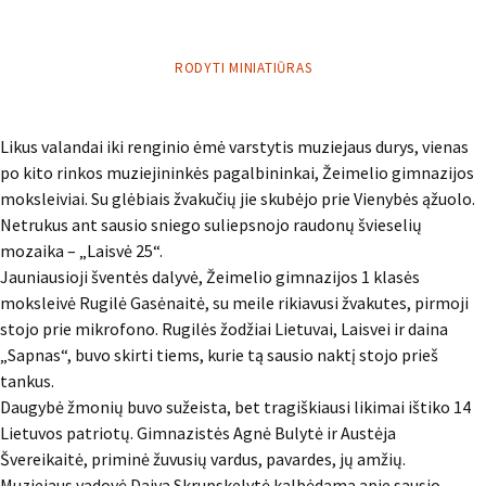
RODYTI MINIATIŪRAS
Likus valandai iki renginio ėmė varstytis muziejaus durys, vienas
po kito rinkos muziejininkės pagalbininkai, Žeimelio gimnazijos
moksleiviai. Su glėbiais žvakučių jie skubėjo prie Vienybės ąžuolo.
Netrukus ant sausio sniego suliepsnojo raudonų švieselių
mozaika – „Laisvė 25“.
Jauniausioji šventės dalyvė, Žeimelio gimnazijos 1 klasės
moksleivė Rugilė Gasėnaitė, su meile rikiavusi žvakutes, pirmoji
stojo prie mikrofono. Rugilės žodžiai Lietuvai, Laisvei ir daina
„Sapnas“, buvo skirti tiems, kurie tą sausio naktį stojo prieš
tankus.
Daugybė žmonių buvo sužeista, bet tragiškiausi likimai ištiko 14
Lietuvos patriotų. Gimnazistės Agnė Bulytė ir Austėja
Švereikaitė, priminė žuvusių vardus, pavardes, jų amžių.
Muziejaus vadovė Daiva Skrupskelytė kalbėdama apie sausio