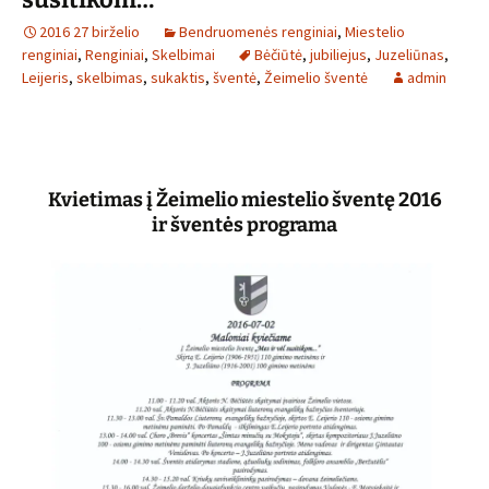
2016 27 birželio
Bendruomenės renginiai
,
Miestelio
renginiai
,
Renginiai
,
Skelbimai
Bėčiūtė
,
jubiliejus
,
Juzeliūnas
,
Leijeris
,
skelbimas
,
sukaktis
,
šventė
,
Žeimelio šventė
admin
Kvietimas į Žeimelio miestelio šventę 2016
ir šventės programa