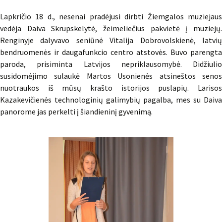
Lapkričio 18 d., nesenai pradėjusi dirbti Žiemgalos muziejaus
vedėja Daiva Skrupskelytė, žeimeliečius pakvietė į muziejų.
Renginyje dalyvavo seniūnė Vitalija Dobrovolskienė, latvių
bendruomenės ir daugafunkcio centro atstovės. Buvo parengta
paroda, prisiminta Latvijos nepriklausomybė. Didžiulio
susidomėjimo sulaukė Martos Usonienės atsineštos senos
nuotraukos iš mūsų krašto istorijos puslapių. Larisos
Kazakevičienės technologinių galimybių pagalba, mes su Daiva
panorome jas perkelti į šiandieninį gyvenimą.