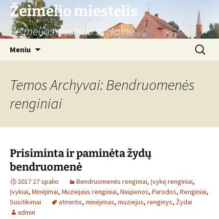
Žeimelio miestelis
Žeimelio miestelio svetainė
Pereiti
Ieškoti:
Meniu
prie
turinio
Temos Archyvai: Bendruomenės
renginiai
Prisiminta ir paminėta žydų
bendruomenė
2017 27 spalio
Bendruomenės renginiai
,
Įvykę renginiai
,
Įvykiai
,
Minėjimai
,
Muziejaus renginiai
,
Naujienos
,
Parodos
,
Renginiai
,
Susitikimai
atmintis
,
minėjimas
,
muziejus
,
renginys
,
Žydai
admin