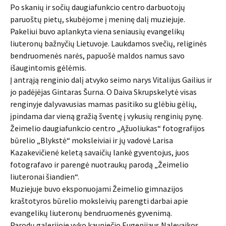
Po skanių ir sočių daugiafunkcio centro darbuotojų
paruoštų pietų, skubėjome į meninę dalį muziejuje.
Pakeliui buvo aplankyta viena seniausių evangelikų
liuteronų bažnyčių Lietuvoje. Laukdamos svečių, religinės
bendruomenės narės, papuošė maldos namus savo
išaugintomis gėlėmis.
Į antrąją renginio dalį atvyko seimo narys Vitalijus Gailius ir
jo padėjėjas Gintaras Šurna. O Daiva Skrupskelytė visas
renginyje dalyvavusias mamas pasitiko su glėbiu gėlių,
įpindama dar vieną gražią šventę į vykusių renginių pynę.
Žeimelio daugiafunkcio centro „Ąžuoliukas“ fotografijos
būrelio „Blykstė“ moksleiviai ir jų vadovė Larisa
Kazakevičienė keletą savaičių lankė gyventojus, juos
fotografavo ir parengė nuotraukų parodą „Žeimelio
liuteronai šiandien“.
Muziejuje buvo eksponuojami Žeimelio gimnazijos
kraštotyros būrelio moksleivių parengti darbai apie
evangelikų liuteronų bendruomenės gyvenimą.
Parodų galerijoje vyko kauniečio Eugenijaus Nalevaikos