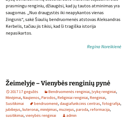
prasmingu renginiu, džiaugėsi, kad jų tautos atminimas yra
saugomas. „Nuo draugystės iki neapykantos vienas
žingsnis“, sakė Šiaulių bendruomenės atstovas Aleksandras
Kerbelis, tačiau jis tikisi, kad ši tragiška istorija
nepasikartos.
Regina Noreikienė
Žeimelyje – Vienybės renginių pynė
2017 17 gegužės
Bendruomenės renginiai
,
Įvykę renginiai
,
Minėjimai
,
Naujienos
,
Parodos
,
Religiniai renginiai
,
Renginiai
,
Susitikimai
bendruomenė
,
daugiafunkcinis centras
,
fotografija
,
jubiliejus
,
liuteronai
,
minėjimas
,
muziejus
,
paroda
,
reformacija
,
susitikimai
,
vienybės renginiai
admin