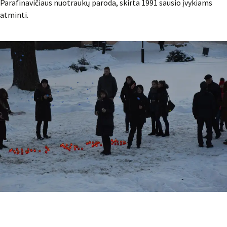
Parafinavičiaus nuotraukų paroda, skirta 1991 sausio įvykiams
atminti.