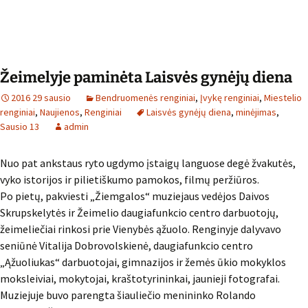
Žeimelyje paminėta Laisvės gynėjų diena
2016 29 sausio
Bendruomenės renginiai
,
Įvykę renginiai
,
Miestelio
renginiai
,
Naujienos
,
Renginiai
Laisvės gynėjų diena
,
minėjimas
,
Sausio 13
admin
Nuo pat ankstaus ryto ugdymo įstaigų languose degė žvakutės,
vyko istorijos ir pilietiškumo pamokos, filmų peržiūros.
Po pietų, pakviesti „Žiemgalos“ muziejaus vedėjos Daivos
Skrupskelytės ir Žeimelio daugiafunkcio centro darbuotojų,
žeimeliečiai rinkosi prie Vienybės ąžuolo. Renginyje dalyvavo
seniūnė Vitalija Dobrovolskienė, daugiafunkcio centro
„Ąžuoliukas“ darbuotojai, gimnazijos ir žemės ūkio mokyklos
moksleiviai, mokytojai, kraštotyrininkai, jaunieji fotografai.
Muziejuje buvo parengta šiauliečio menininko Rolando