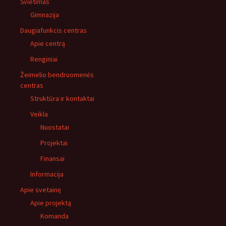
Švietimas
Gimnazija
Daugiafunkcis centras
Apie centrą
Renginiai
Žeimelio bendruomenės
centras
Struktūra ir kontaktai
Veikla
Nuostatai
Projektai
Finansai
Informacija
Apie svetainę
Apie projektą
Komanda