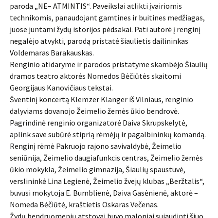
paroda „NE– ATMINTIS“. Paveikslai atlikti įvairiomis
technikomis, panaudojant gamtines ir buitines medžiagas,
juose juntami žydų istorijos pėdsakai. Pati autorė į renginį
negalėjo atvykti, parodą pristatė šiaulietis dailininkas
Voldemaras Barakauskas.
Renginio atidaryme ir parodos pristatyme skambėjo Šiaulių
dramos teatro aktorės Nomedos Bėčiūtės skaitomi
Georgijaus Kanovičiaus tekstai.
Šventinį koncertą Klemzer Klanger iš Vilniaus, renginio
dalyviams dovanojo Žeimelio žemės ūkio bendrovė.
Pagrindinė renginio organizatorė Daiva Skrupskelytė,
aplink save subūrė stiprią rėmėjų ir pagalbininkų komandą.
Renginį rėmė Pakruojo rajono savivaldybė, Žeimelio
seniūnija, Žeimelio daugiafunkcis centras, Žeimelio žemės
ūkio mokykla, Žeimelio gimnazija, Šiaulių spaustuvė,
verslininkė Lina Legienė, Žeimelio žvejų klubas „Beržtalis“,
buvusi mokytoja E. Bumblienė, Daiva Gasėnienė, aktorė –
Nomeda Bėčiūtė, kraštietis Oskaras Večenas.
Žydų bendruomenių atstovai buvo maloniai sujaudinti šiuo