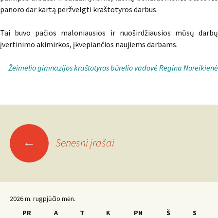
panoro dar kartą peržvelgti kraštotyros darbus.
Tai buvo pačios maloniausios ir nuoširdžiausios mūsų darbų
įvertinimo akimirkos, įkvepiančios naujiems darbams.
Žeimelio gimnazijos kraštotyros būrelio vadovė Regina Noreikienė
Įrašo
←
Senesni įrašai
navigacija
2026 m. rugpjūčio mėn.
PR
A
T
K
PN
Š
S