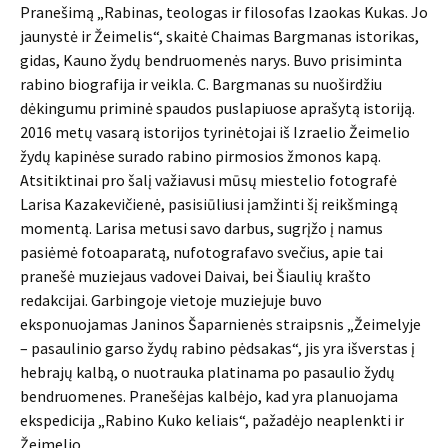
Pranešimą „Rabinas, teologas ir filosofas Izaokas Kukas. Jo
jaunystė ir Žeimelis“, skaitė Chaimas Bargmanas istorikas,
gidas, Kauno žydų bendruomenės narys. Buvo prisiminta
rabino biografija ir veikla. C. Bargmanas su nuoširdžiu
dėkingumu priminė spaudos puslapiuose aprašytą istoriją.
2016 metų vasarą istorijos tyrinėtojai iš Izraelio Žeimelio
žydų kapinėse surado rabino pirmosios žmonos kapą.
Atsitiktinai pro šalį važiavusi mūsų miestelio fotografė
Larisa Kazakevičienė, pasisiūliusi įamžinti šį reikšmingą
momentą. Larisa metusi savo darbus, sugrįžo į namus
pasiėmė fotoaparatą, nufotografavo svečius, apie tai
pranešė muziejaus vadovei Daivai, bei Šiaulių krašto
redakcijai. Garbingoje vietoje muziejuje buvo
eksponuojamas Janinos Šaparnienės straipsnis „Žeimelyje
– pasaulinio garso žydų rabino pėdsakas“, jis yra išverstas į
hebrajų kalbą, o nuotrauka platinama po pasaulio žydų
bendruomenes. Pranešėjas kalbėjo, kad yra planuojama
ekspedicija „Rabino Kuko keliais“, pažadėjo neaplenkti ir
Žeimelio.