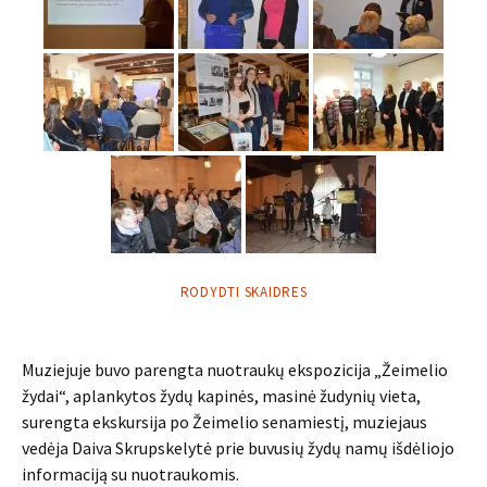
RODYDTI SKAIDRES
Muziejuje buvo parengta nuotraukų ekspozicija „Žeimelio
žydai“, aplankytos žydų kapinės, masinė žudynių vieta,
surengta ekskursija po Žeimelio senamiestį, muziejaus
vedėja Daiva Skrupskelytė prie buvusių žydų namų išdėliojo
informaciją su nuotraukomis.