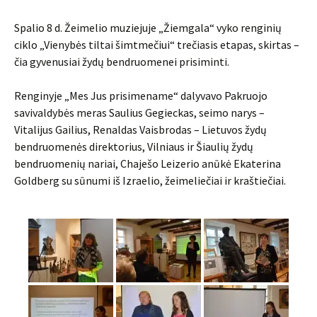
Spalio 8 d. Žeimelio muziejuje „Žiemgala“ vyko renginių
ciklo „Vienybės tiltai šimtmečiui“ trečiasis etapas, skirtas –
čia gyvenusiai žydų bendruomenei prisiminti.
Renginyje „Mes Jus prisimename“ dalyvavo Pakruojo
savivaldybės meras Saulius Gegieckas, seimo narys –
Vitalijus Gailius, Renaldas Vaisbrodas – Lietuvos žydų
bendruomenės direktorius, Vilniaus ir Šiaulių žydų
bendruomenių nariai, Chaješo Leizerio anūkė Ekaterina
Goldberg su sūnumi iš Izraelio, žeimeliečiai ir kraštiečiai.