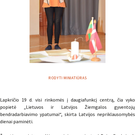
RODYTI MINIATIŪRAS
Lapkričio 19 d. visi rinkomės į daugiafunkcį centrą, čia vyko
popietė „Lietuvos ir Latvijos Žiemgalos gyventojų
bendradarbiavimo ypatumai“, skirta Latvijos nepriklausomybės
dienai paminėti.