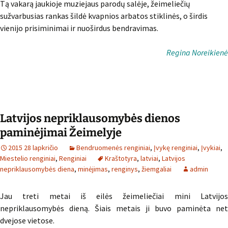
Tą vakarą jaukioje muziejaus parodų salėje, žeimeliečių
sužvarbusias rankas šildė kvapnios arbatos stiklinės, o širdis
vienijo prisiminimai ir nuoširdus bendravimas.
Regina Noreikienė
Latvijos nepriklausomybės dienos
paminėjimai Žeimelyje
2015 28 lapkričio
Bendruomenės renginiai
,
Įvykę renginiai
,
Įvykiai
,
Miestelio renginiai
,
Renginiai
Kraštotyra
,
latviai
,
Latvijos
nepriklausomybės diena
,
minėjimas
,
renginys
,
žiemgaliai
admin
Jau treti metai iš eilės žeimeliečiai mini Latvijos
nepriklausomybės dieną. Šiais metais ji buvo paminėta net
dvejose vietose.