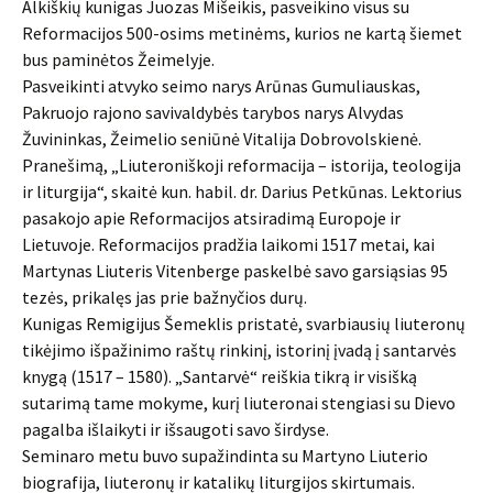
Alkiškių kunigas Juozas Mišeikis, pasveikino visus su
Reformacijos 500-osims metinėms, kurios ne kartą šiemet
bus paminėtos Žeimelyje.
Pasveikinti atvyko seimo narys Arūnas Gumuliauskas,
Pakruojo rajono savivaldybės tarybos narys Alvydas
Žuvininkas, Žeimelio seniūnė Vitalija Dobrovolskienė.
Pranešimą, „Liuteroniškoji reformacija – istorija, teologija
ir liturgija“, skaitė kun. habil. dr. Darius Petkūnas. Lektorius
pasakojo apie Reformacijos atsiradimą Europoje ir
Lietuvoje. Reformacijos pradžia laikomi 1517 metai, kai
Martynas Liuteris Vitenberge paskelbė savo garsiąsias 95
tezės, prikalęs jas prie bažnyčios durų.
Kunigas Remigijus Šemeklis pristatė, svarbiausių liuteronų
tikėjimo išpažinimo raštų rinkinį, istorinį įvadą į santarvės
knygą (1517 – 1580). „Santarvė“ reiškia tikrą ir visišką
sutarimą tame mokyme, kurį liuteronai stengiasi su Dievo
pagalba išlaikyti ir išsaugoti savo širdyse.
Seminaro metu buvo supažindinta su Martyno Liuterio
biografija, liuteronų ir katalikų liturgijos skirtumais.