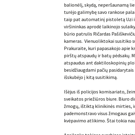
balionėlį, skydą, neperšaunamą li
turėjo galimybę savo rankose palai
taip pat automatinį pistoletą Uzi 
viršininkas aprodė laikinojo sulaik
būrio patrulis Ričardas Pašiškevi
kameras. Vienuoliktokai susitiko su
Prakuraite, kuri papasakojo apie 
pirštų atspaudų ir batų pėdsakų. M
atspaudus ant daktiloskopinių plo
besidžiaugdami pačių pasidarytais 
išskubėjo į kitą susitikimą.
Išėjus iš policijos komisariato, ž
sveikatos priežiūros biure. Biuro d
žmogų, ištiktą klinikinės mirties, 
pademonstravo visus žmogaus gaiv
kvėpavimo atlikimo. Štai tokia na