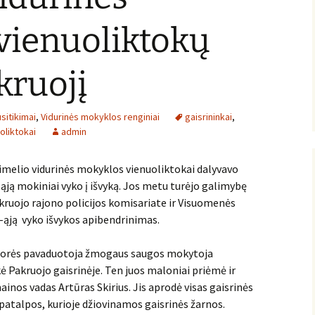
vienuoliktokų
kruojį
sitikimai
,
Vidurinės mokyklos renginiai
gaisrininkai
,
oliktokai
admin
imelio vidurinės mokyklos vienuoliktokai dalyvavo
ją mokiniai vyko į išvyką. Jos metu turėjo galimybę
akruojo rajono policijos komisariate ir Visuomenės
1-ąją vyko išvykos apibendrinimas.
ektorės pavaduotoja žmogaus saugos mokytoja
 Pakruojo gaisrinėje. Ten juos maloniai priėmė ir
inos vadas Artūras Skirius. Jis aprodė visas gaisrinės
 patalpos, kurioje džiovinamos gaisrinės žarnos.