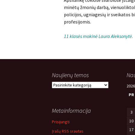
Apsilankę tokiose svarbiose įstaig
minėtų žmonių darbą, vienuoliktoka
policijos, ugniagesių ir sveikatos 
profesijomis.
11 klasės mokinė Laura Aleksonytė.
Naujienų temos
Nau
Naujienų
2026
temos
PR
Metainformacija
3
10
Prisijungti
17
Įrašų RSS srautas