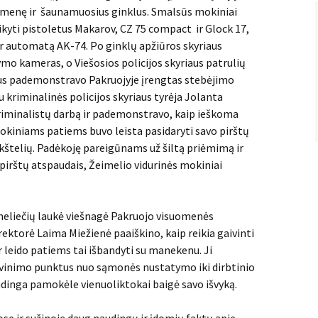
emenę ir šaunamuosius ginklus. Smalsūs mokiniai
kyti pistoletus Makarov, CZ 75 compact ir Glock 17,
ir automatą AK-74. Po ginklų apžiūros skyriaus
ymo kameras, o Viešosios policijos skyriaus patrulių
čius pademonstravo Pakruojyje įrengtas stebėjimo
 kriminalinės policijos skyriaus tyrėja Jolanta
kriminalistų darbą ir pademonstravo, kaip ieškoma
okiniams patiems buvo leista pasidaryti savo pirštų
kštelių. Padėkoję pareigūnams už šiltą priėmimą ir
pirštų atspaudais, Žeimelio vidurinės mokiniai
eimeliečių laukė viešnagė Pakruojo visuomenės
irektorė Laima Miežienė paaiškino, kaip reikia gaivinti
ir leido patiems tai išbandyti su manekenu. Ji
inimo punktus nuo sąmonės nustatymo iki dirbtinio
udinga pamokėle vienuoliktokai baigė savo išvyką.