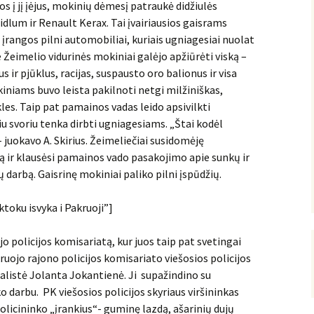
s į jį įėjus, mokinių dėmesį patraukė didžiulės
lum ir Renault Kerax. Tai įvairiausios gaisrams
įrangos pilni automobiliai, kuriais ugniagesiai nuolat
 Žeimelio vidurinės mokiniai galėjo apžiūrėti viską –
s ir pjūklus, racijas, suspausto oro balionus ir visa
iniams buvo leista pakilnoti netgi milžiniškas,
kles. Taip pat pamainos vadas leido apsivilkti
kiu svoriu tenka dirbti ugniagesiams. „Štai kodėl
- juokavo A. Skirius. Žeimeliečiai susidomėję
ą ir klausėsi pamainos vado pasakojimo apie sunkų ir
darbą. Gaisrinę mokiniai paliko pilni įspūdžių.
toku isvyka i Pakruoji”]
jo policijos komisariatą, kur juos taip pat svetingai
ruojo rajono policijos komisariato viešosios policijos
ialistė Jolanta Jokantienė. Ji supažindino su
o darbu. PK viešosios policijos skyriaus viršininkas
licininko „įrankius“- guminę lazdą, ašarinių dujų