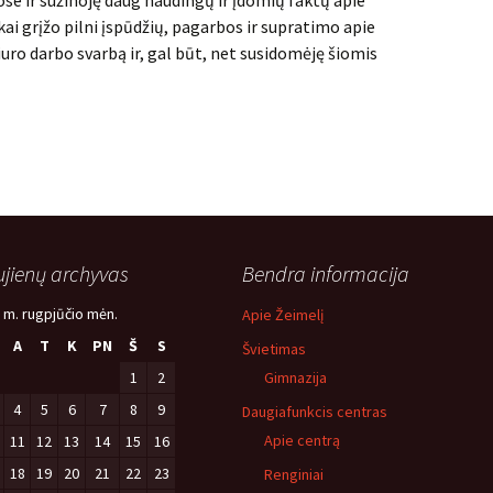
ose ir sužinoję daug naudingų ir įdomių faktų apie
i grįžo pilni įspūdžių, pagarbos ir supratimo apie
biuro darbo svarbą ir, gal būt, net susidomėję šiomis
jienų archyvas
Bendra informacija
 m. rugpjūčio mėn.
Apie Žeimelį
A
T
K
PN
Š
S
Švietimas
1
2
Gimnazija
4
5
6
7
8
9
Daugiafunkcis centras
Apie centrą
11
12
13
14
15
16
18
19
20
21
22
23
Renginiai