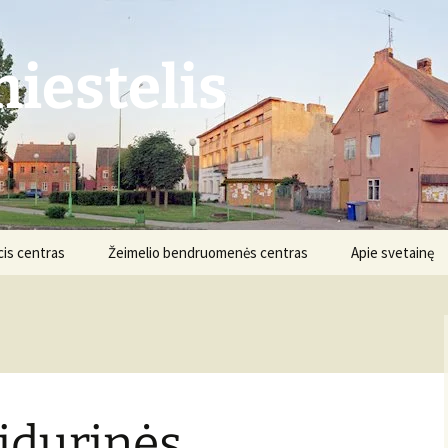
iestelis
is centras
Žeimelio bendruomenės centras
Apie svetainę
Struktūra ir kontaktai
Apie projektą
Veikla
Nuostatai
Informacija
Projektai
idurinės
Finansai