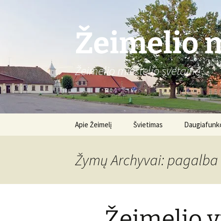
Žeimelio m
Žeimelio miestelio svetainė
Pereiti
Apie Žeimelį
Švietimas
Daugiafunkc
prie
turinio
Gimnazija
Apie centrą
Žymų Archyvai: pagalba
Renginiai
Žeimelio v