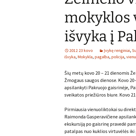
mokyklos 
išvyka į Pa
2012 23 kovo
Įvykę renginiai
,
Su
išvyka
,
Mokykla
,
pagalba
,
policija
,
vienu
Šių metų kovo 20 – 21 dienomis Že
Žmogaus saugos dienose. Kovo 20-ą
apsilankyti Pakruojo gaisrinėje, P
sveikatos priežiūros biure. Kovo 2
Pirmiausia vienuoliktokai su dir
Raimonda Gasperavičiene apsilankė
ekskursiją po gaisrinę pravedė pama
patalpas nuo kuklios virtuvėlės iki