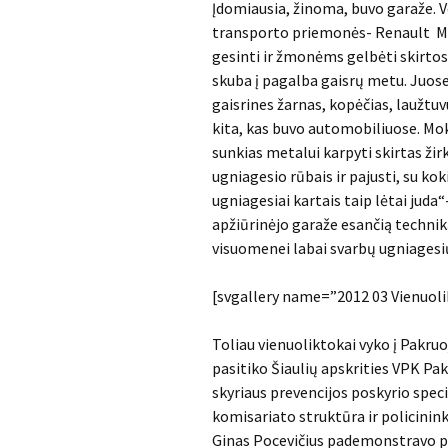
Įdomiausia, žinoma, buvo garaže. Vo
transporto priemonės- Renault Mid
gesinti ir žmonėms gelbėti skirtos 
skuba į pagalba gaisrų metu. Juose
gaisrines žarnas, kopėčias, laužtuvu
kita, kas buvo automobiliuose. Mok
sunkias metalui karpyti skirtas žir
ugniagesio rūbais ir pajusti, su ko
ugniagesiai kartais taip lėtai juda“
apžiūrinėjo garaže esančią technik
visuomenei labai svarbų ugniagesių 
[svgallery name=”2012 03 Vienuolik
Toliau vienuoliktokai vyko į Pakruo
pasitiko Šiaulių apskrities VPK Pak
skyriaus prevencijos poskyrio spec
komisariato struktūra ir policinink
Ginas Pocevičius pademonstravo po