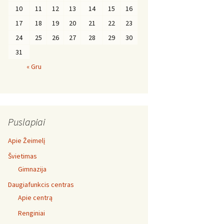
10
11
12
13
14
15
16
17
18
19
20
21
22
23
24
25
26
27
28
29
30
31
« Gru
Puslapiai
Apie Žeimelį
Švietimas
Gimnazija
Daugiafunkcis centras
Apie centrą
Renginiai