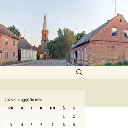
Ieškoti:
Komanda
2026 m. rugpjūčio mėn.
PR
A
T
K
PN
Š
S
1
2
3
4
5
6
7
8
9