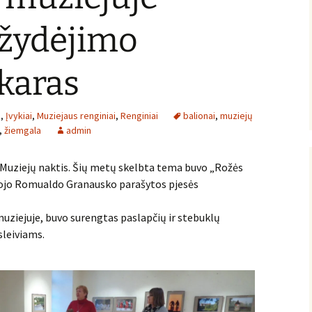
ažydėjimo
karas
i
,
Įvykiai
,
Muziejaus renginiai
,
Renginiai
balionai
,
muziejų
,
žiemgala
admin
o Muziejų naktis. Šių metų skelbta tema buvo „Rožės
tojo Romualdo Granausko parašytos pjesės
uziejuje, buvo surengtas paslapčių ir stebuklų
leiviams.