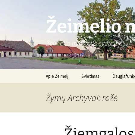
Žeimelio m
Žeimelio miestelio svetainė
Pereiti
Apie Žeimelį
Švietimas
Daugiafunkc
prie
turinio
Gimnazija
Apie centrą
Žymų Archyvai: rožė
Renginiai
Žiemgalos