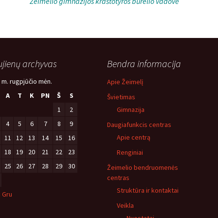
Žeimelio gimnazijos kraštotyros būrelio vadovė
jienų archyvas
Bendra informacija
 m. rugpjūčio mėn.
Apie Žeimelį
A
T
K
PN
Š
S
Švietimas
1
2
Gimnazija
4
5
6
7
8
9
Daugiafunkcis centras
Apie centrą
11
12
13
14
15
16
18
19
20
21
22
23
Renginiai
25
26
27
28
29
30
Žeimelio bendruomenės
centras
Struktūra ir kontaktai
« Gru
Veikla