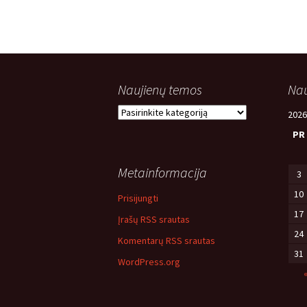
Naujienų temos
Nau
Naujienų
2026
temos
PR
Metainformacija
3
10
Prisijungti
17
Įrašų RSS srautas
24
Komentarų RSS srautas
31
WordPress.org