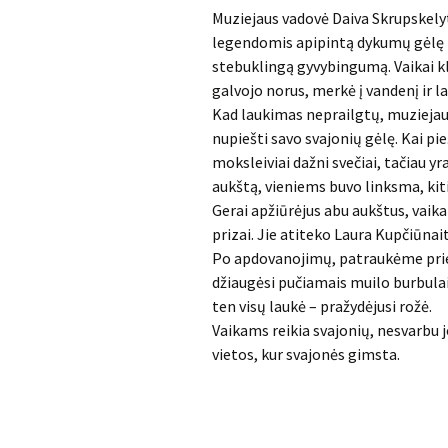
Muziejaus vadovė Daiva Skrupskely
legendomis apipintą dykumų gėlę (
stebuklingą gyvybingumą. Vaikai k
galvojo norus, merkė į vandenį ir l
Kad laukimas neprailgtų, muziejau
nupiešti savo svajonių gėlę. Kai pie
moksleiviai dažni svečiai, tačiau y
aukštą, vieniems buvo linksma, kit
Gerai apžiūrėjus abu aukštus, vaika
prizai. Jie atiteko Laura Kupčiūnaite
Po apdovanojimų, patraukėme prie V
džiaugėsi pučiamais muilo burbulais
ten visų laukė – pražydėjusi rožė.
Vaikams reikia svajonių, nesvarbu jo
vietos, kur svajonės gimsta.