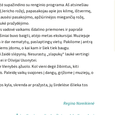
tė supažindino su renginio programa. Aš atsinešiau
Jericho rožę), papasakojau apie jos kilmę, ištvermę,
lausėsi pasakojimo, apžiūrinėjos miegančią rožę,
aukė pražydėjimo.
s vadovė vaikams išdalino priemones ir paprašė
šiniai buvo baigti, atėjo metas ekskursijai. Muziejuje
ra ir dar nematytų, paslaptingų vietų. Pakilome į antrą
iems įdomu, o kai kam ir šiek tiek baugu.
i žaidė slėpynių. Nesurastų „slapukų“ laukė vertingi
i ir Olivijai Usonytei.
ienybės ąžuolo. Kol vieni degė žibintus, kiti
. Paleidę vaikų svajones į dangų, grįžome į muziejų, o
s kyla, skrenda ar pražysta, jų širdelėse išlieka tos
Regina Noreikienė