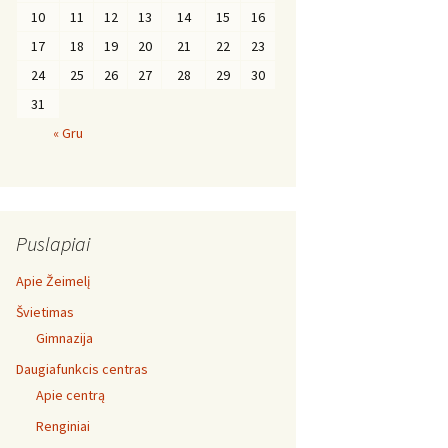
10
11
12
13
14
15
16
17
18
19
20
21
22
23
24
25
26
27
28
29
30
31
« Gru
Puslapiai
Apie Žeimelį
Švietimas
Gimnazija
Daugiafunkcis centras
Apie centrą
Renginiai