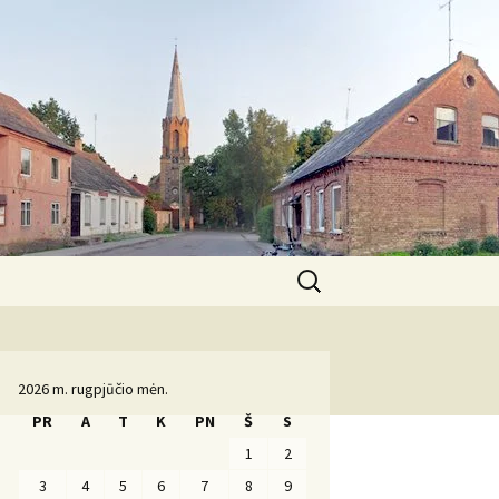
Ieškoti:
Komanda
2026 m. rugpjūčio mėn.
PR
A
T
K
PN
Š
S
1
2
3
4
5
6
7
8
9