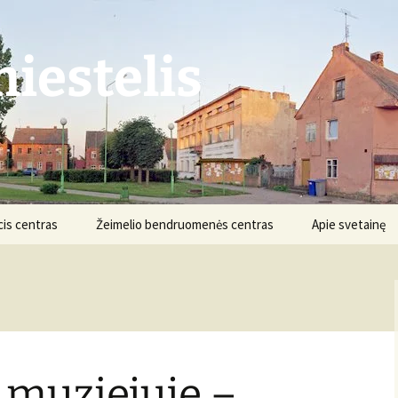
iestelis
is centras
Žeimelio bendruomenės centras
Apie svetainę
Struktūra ir kontaktai
Apie projektą
Veikla
Nuostatai
Informacija
Projektai
 muziejuje –
Finansai