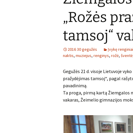
„Rožės pr
tamsoj“ va
2016 30 gegužės
Įvykę renginia
naktis
,
muziejus
,
renginys
,
rožė
,
šventė
Gegužės 21 d. visoje Lietuvoje vyk
pražydėjimas tamsoj“, pagal rašy
pavadinimą.
Ta proga, pirmą kartą Žiemgalos m
vakaras, Žeimelio gimnazijos moks