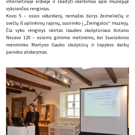
internetinėje erdvėje ir skaityti skelbimus apie muziejuje
vyksiančius renginius.
Kovo 5 – osios vidurdienį, nemažas būrys žeimeliečių ir
svečių iš aplinkinių rajonų, susirinko į „Žiemgalos“ muziejų.
Čia vyko renginys skirtas liaudies skulptoriaus Antano
Nesavo 120 – osioms gimimo metinėms, bei šiuolaikinio
menininko Martyno Gaubo skulptūrų ir tapybos darbų
parodos atidarymas.