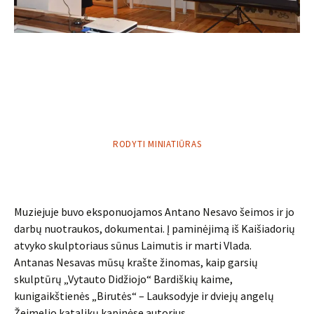
RODYTI MINIATIŪRAS
Muziejuje buvo eksponuojamos Antano Nesavo šeimos ir jo
darbų nuotraukos, dokumentai. Į paminėjimą iš Kaišiadorių
atvyko skulptoriaus sūnus Laimutis ir marti Vlada.
Antanas Nesavas mūsų krašte žinomas, kaip garsių
skulptūrų „Vytauto Didžiojo“ Bardiškių kaime,
kunigaikštienės „Birutės“ – Lauksodyje ir dviejų angelų
Žeimelio katalikų kapinėse autorius.