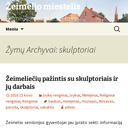
Žeimelio miestelis
Žeimelio miestelio svetainė
Pereiti
Ieškoti:
Meniu
prie
turinio
Žymų Archyvai: skulptoriai
Žeimeliečių pažintis su skulptoriais ir
jų darbais
2016 15 kovo
Įvykę renginiai
,
Įvykiai
,
Minėjimai
,
Religiniai
renginiai
,
Renginiai
Gaubas
,
minėjimas
,
muziejus
,
Nesavas
,
paroda
,
skulptoriai
,
sukaktis
admin
Žeimelio seniūnijos gyventojai jau įprato sekti informaciją