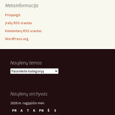
Metainformacija
Prisijungti
Įrašų RSS srautas
Komentarų RSS srautas
WordPress.org
Naujienų temos
Naujienų
temos
Naujienų archyvas
2026 m. rugpjūčio mėn.
PR
A
T
K
PN
Š
S