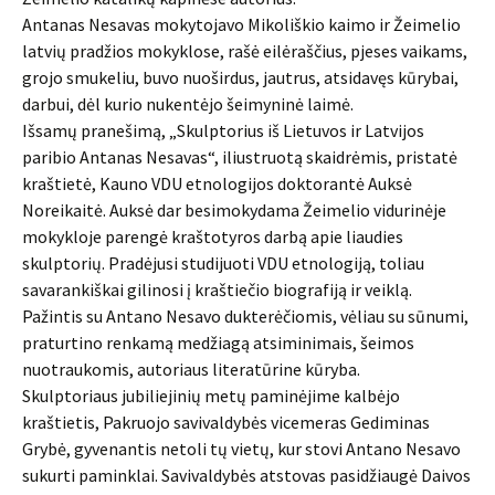
Antanas Nesavas mokytojavo Mikoliškio kaimo ir Žeimelio
latvių pradžios mokyklose, rašė eilėraščius, pjeses vaikams,
grojo smukeliu, buvo nuoširdus, jautrus, atsidavęs kūrybai,
darbui, dėl kurio nukentėjo šeimyninė laimė.
Išsamų pranešimą, „Skulptorius iš Lietuvos ir Latvijos
paribio Antanas Nesavas“, iliustruotą skaidrėmis, pristatė
kraštietė, Kauno VDU etnologijos doktorantė Auksė
Noreikaitė. Auksė dar besimokydama Žeimelio vidurinėje
mokykloje parengė kraštotyros darbą apie liaudies
skulptorių. Pradėjusi studijuoti VDU etnologiją, toliau
savarankiškai gilinosi į kraštiečio biografiją ir veiklą.
Pažintis su Antano Nesavo dukterėčiomis, vėliau su sūnumi,
praturtino renkamą medžiagą atsiminimais, šeimos
nuotraukomis, autoriaus literatūrine kūryba.
Skulptoriaus jubiliejinių metų paminėjime kalbėjo
kraštietis, Pakruojo savivaldybės vicemeras Gediminas
Grybė, gyvenantis netoli tų vietų, kur stovi Antano Nesavo
sukurti paminklai. Savivaldybės atstovas pasidžiaugė Daivos