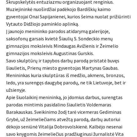
Skrupskelytės entuziazmu organizuojant renginius.
Muziejininkė nuoširdžiai padėkojo Bardiškių kaimo
gyventojai Onai Sapijanienei, kurios šeima nuolat prižiūrinti
Vytauto Didžiojo paminklo aplinką.
Į jaunojo menininko parodos atidarymą galerijoje,
saksofonų garsais kvietė Šiaulių S. Sondeckio menų
gimnazijos moksleivis Mindaugas Avižienis ir Žeimelio
gimnazijos moksleivis Augustinas Gurskis.
Savo skulptūrų ir tapybos darbų parodą pristatė buvęs
šiaulietis, Prienų miesto gyventojas Martynas Gaubas.
Menininkas kuria skulptūras iš medžio, akmens, bronzos,
ledo, yra surengęs daugybę parodų, ne tik Lietuvoje, bet ir
užsienyje.
Apie šiuolaikinį menininką, jo įdomius darbus, surengtas
parodas mintimis pasidalino šiaulietis Voldemaras
Barakauskas. Sveikinimo žodį tarė vicemeras Gediminas
Grybė, už žeimeliečiams atvežtą parodą, darbų autoriui
dėkojo seniūnė Vitalija Dobrovolskienė. Kalbėjo nesenai
savo knygomis žeimeliečius pradžiuginusi žurnalistė Vita