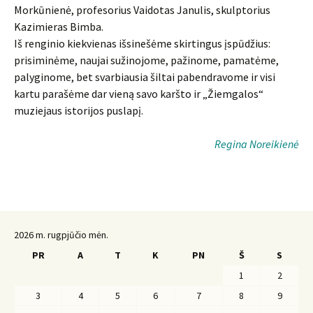
Morkūnienė, profesorius Vaidotas Janulis, skulptorius
Kazimieras Bimba.
Iš renginio kiekvienas išsinešėme skirtingus įspūdžius:
prisiminėme, naujai sužinojome, pažinome, pamatėme,
palyginome, bet svarbiausia šiltai pabendravome ir visi
kartu parašėme dar vieną savo karšto ir „Žiemgalos“
muziejaus istorijos puslapį.
Regina Noreikienė
2026 m. rugpjūčio mėn.
PR
A
T
K
PN
Š
S
1
2
3
4
5
6
7
8
9