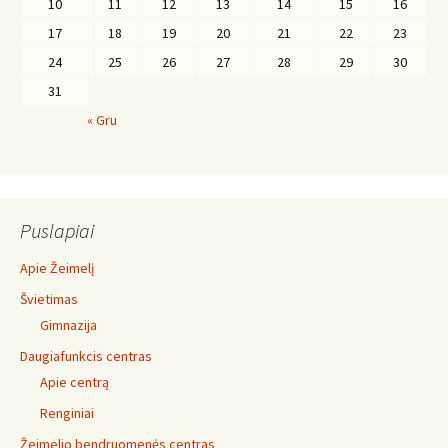
10
11
12
13
14
15
16
17
18
19
20
21
22
23
24
25
26
27
28
29
30
31
« Gru
Puslapiai
Apie Žeimelį
Švietimas
Gimnazija
Daugiafunkcis centras
Apie centrą
Renginiai
Žeimelio bendruomenės centras