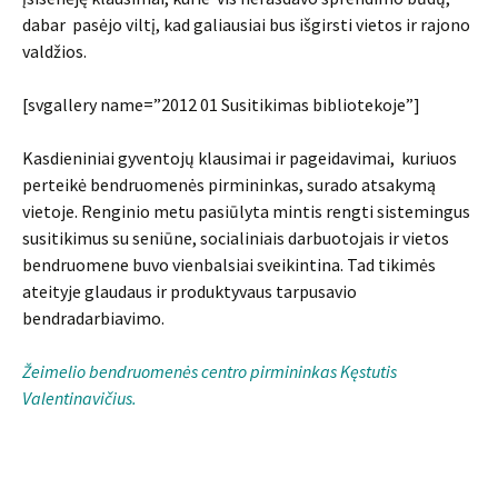
dabar pasėjo viltį, kad galiausiai bus išgirsti vietos ir rajono
valdžios.
[svgallery name=”2012 01 Susitikimas bibliotekoje”]
Kasdieniniai gyventojų klausimai ir pageidavimai, kuriuos
perteikė bendruomenės pirmininkas, surado atsakymą
vietoje. Renginio metu pasiūlyta mintis rengti sistemingus
susitikimus su seniūne, socialiniais darbuotojais ir vietos
bendruomene buvo vienbalsiai sveikintina. Tad tikimės
ateityje glaudaus ir produktyvaus tarpusavio
bendradarbiavimo.
Žeimelio bendruomenės centro pirmininkas Kęstutis
Valentinavičius.