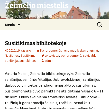
Žeimelio miestelis
Žeimelio miestelio svetainė
Pereiti
Ieškoti:
Meniu
prie
turinio
Susitikimas bibliotekoje
2012 19 vasario
Bendruomenės renginiai
,
Įvykę renginiai
,
Naujienos
,
Susitikimai
aktyvistai
,
bendruomenė
,
savivalda
,
seniūnija
,
susitikimas
admin
Vasario 9 dieną Žeimelio bibliotekoje vyko Žeimelio
seniūnijos seniūnės Vitalijos Dobrovolskienės, seniūnijos
darbuotojų ir vietos bendruomenės aktyvo susitikimas.
Susitikimo vieta buvo parinkta ne atsitiktinai. Vasario 6 – 11
dienomis buvo skelbiama savivaldos savaitė. Biblioteka –
tai žinių ir gerų emocijų šaltinis, todėl jau senai kelti
įsisenėję klausimai, kurie vis nerasdavo sprendimo būdų,