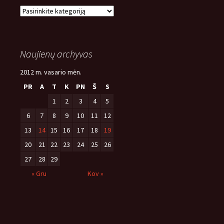
Naujienų
temos
Naujienų archyvas
2012 m. vasario mėn.
PR
A
T
K
PN
Š
S
1
2
3
4
5
6
7
8
9
10
11
12
13
14
15
16
17
18
19
20
21
22
23
24
25
26
27
28
29
« Gru
Kov »