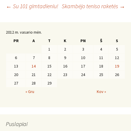
Įrašo
←
Su 101 gimtadieniu!
Skambėjo teniso raketės
→
navigacija
2012 m. vasario mėn.
PR
A
T
K
PN
Š
S
1
2
3
4
5
6
7
8
9
10
11
12
13
14
15
16
17
18
19
20
21
22
23
24
25
26
27
28
29
« Gru
Kov »
Puslapiai