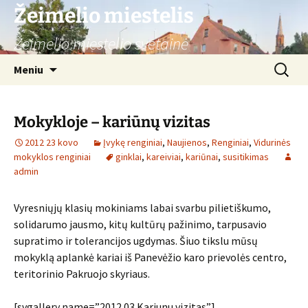
Žeimelio miestelis
Žeimelio miestelio svetainė
Pereiti
Ieškoti:
Meniu
prie
turinio
Mokykloje – kariūnų vizitas
2012 23 kovo
Įvykę renginiai
,
Naujienos
,
Renginiai
,
Vidurinės
mokyklos renginiai
ginklai
,
kareiviai
,
kariūnai
,
susitikimas
admin
Vyresniųjų klasių mokiniams labai svarbu pilietiškumo,
solidarumo jausmo, kitų kultūrų pažinimo, tarpusavio
supratimo ir tolerancijos ugdymas. Šiuo tikslu mūsų
mokyklą aplankė kariai iš Panevėžio karo prievolės centro,
teritorinio Pakruojo skyriaus.
[svgallery name=”2012 03 Kariunu vizitas”]