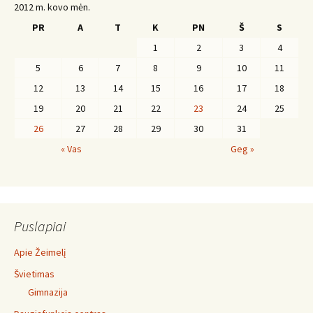
2012 m. kovo mėn.
PR
A
T
K
PN
Š
S
1
2
3
4
5
6
7
8
9
10
11
12
13
14
15
16
17
18
19
20
21
22
23
24
25
26
27
28
29
30
31
« Vas
Geg »
Puslapiai
Apie Žeimelį
Švietimas
Gimnazija