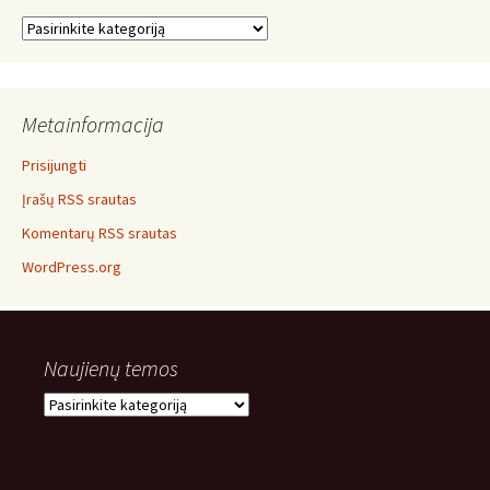
Temos
Metainformacija
Prisijungti
Įrašų RSS srautas
Komentarų RSS srautas
WordPress.org
Naujienų temos
Naujienų
temos