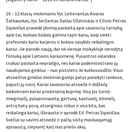
10 – 12 klasių mokiniams Vyr. Leitenantas Aivaras
Šatkauskas, Vyr. Seržantas Dalius Ožalinskas ir Eilinis Petras
Sipavičius pravedė įdomią paskaitą apie savanorių tarnybą,
apie tai, kokiais būdais galima tapti kariu, kaip siekti
profesinės kario karjeros ir kokios savybės reikalingos
kariui. Jie parodė naują, dar nė vienoje mokykloje nerodytą
filmuką apie Lietuvos kariuomenę. Pusantros valandos
trukusi paskaita neprailgo, nes kariai pademonstravo jų
naudojamus ginklus – nuo pistoleto iki kulkosvaidžio. Visus
atsivežtus ginklus mokiniai galėjo patys palaikyti rankose,
pajusti jų svorį. Kariai savanoriai atsivežė ir didžiulę
kiekvienam kariui priskiriamą kuprinę. Visą jos turinį-
miegmaišį, palapinsiaustę, gertuvę, kastuvėlį, kilimėlį,
antrą batų porą, atsarginius rūbus ir visa kita, kas
reikalinga kariui, iškraustė ir aprodė Eil. Petras Sipavičius.
Svečiai su savimi atsivežė ir pačių siūtą maskuojamąjį
apsiaustą, slepiantį karį nuo priešo akių.