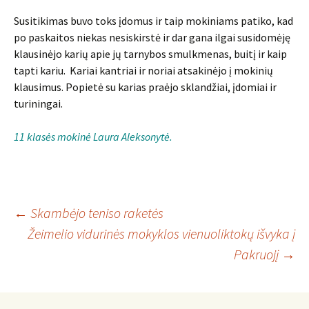
Susitikimas buvo toks įdomus ir taip mokiniams patiko, kad
po paskaitos niekas nesiskirstė ir dar gana ilgai susidomėję
klausinėjo karių apie jų tarnybos smulkmenas, buitį ir kaip
tapti kariu. Kariai kantriai ir noriai atsakinėjo į mokinių
klausimus. Popietė su karias praėjo sklandžiai, įdomiai ir
turiningai.
11 klasės mokinė Laura Aleksonytė.
Įrašo
←
Skambėjo teniso raketės
Žeimelio vidurinės mokyklos vienuoliktokų išvyka į
Pakruojį
→
navigacija