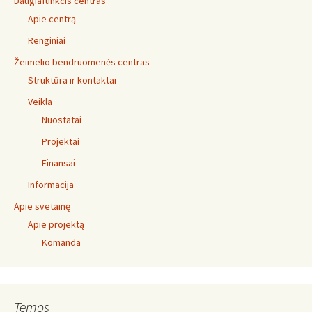
Daugiafunkcis centras
Apie centrą
Renginiai
Žeimelio bendruomenės centras
Struktūra ir kontaktai
Veikla
Nuostatai
Projektai
Finansai
Informacija
Apie svetainę
Apie projektą
Komanda
Temos