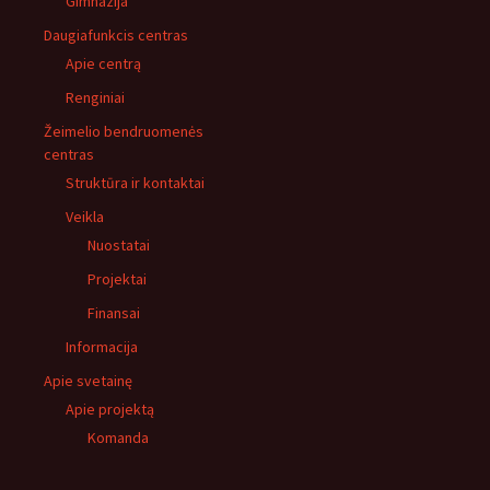
Gimnazija
Daugiafunkcis centras
Apie centrą
Renginiai
Žeimelio bendruomenės
centras
Struktūra ir kontaktai
Veikla
Nuostatai
Projektai
Finansai
Informacija
Apie svetainę
Apie projektą
Komanda