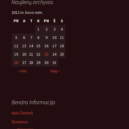
Naujienų archyvas
2012 m. kovo mėn.
PR
A
T
K
PN
Š
S
1
2
3
4
5
6
7
8
9
10
11
12
13
14
15
16
17
18
19
20
21
22
23
24
25
26
27
28
29
30
31
« Vas
Geg »
Bendra informacija
Apie Žeimelį
Švietimas