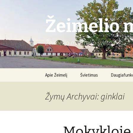
Žeimelio m
Žeimelio miestelio svetainė
Pereiti
Apie Žeimelį
Švietimas
Daugiafunkc
prie
turinio
Gimnazija
Apie centrą
Žymų Archyvai: ginklai
Renginiai
Mokykloje