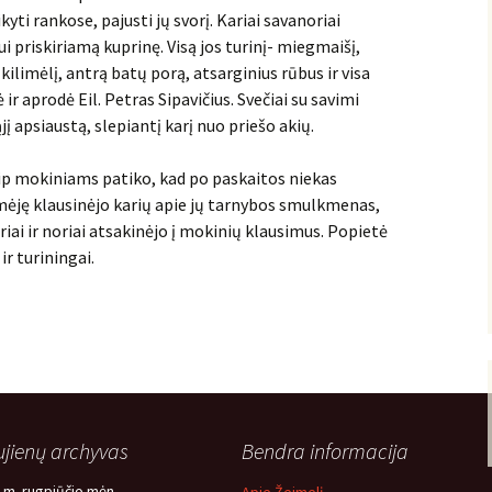
yti rankose, pajusti jų svorį. Kariai savanoriai
ui priskiriamą kuprinę. Visą jos turinį- miegmaišį,
kilimėlį, antrą batų porą, atsarginius rūbus ir visa
ė ir aprodė Eil. Petras Sipavičius. Svečiai su savimi
į apsiaustą, slepiantį karį nuo priešo akių.
aip mokiniams patiko, kad po paskaitos niekas
domėję klausinėjo karių apie jų tarnybos smulkmenas,
ntriai ir noriai atsakinėjo į mokinių klausimus. Popietė
ir turiningai.
jienų archyvas
Bendra informacija
 m. rugpjūčio mėn.