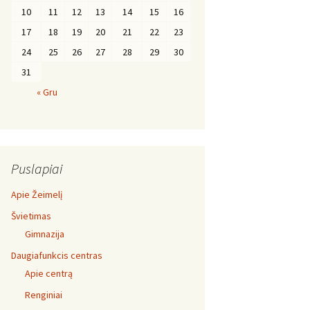
10
11
12
13
14
15
16
17
18
19
20
21
22
23
24
25
26
27
28
29
30
31
« Gru
Puslapiai
Apie Žeimelį
Švietimas
Gimnazija
Daugiafunkcis centras
Apie centrą
Renginiai