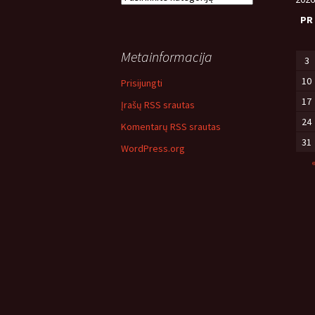
temos
PR
Metainformacija
3
10
Prisijungti
17
Įrašų RSS srautas
24
Komentarų RSS srautas
31
WordPress.org