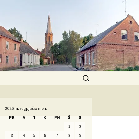
Ieškoti:
Komanda
2026 m. rugpjūčio mėn.
PR
A
T
K
PN
Š
S
1
2
3
4
5
6
7
8
9