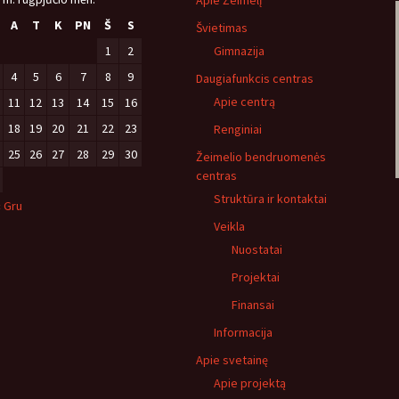
Apie Žeimelį
A
T
K
PN
Š
S
Švietimas
1
2
Gimnazija
4
5
6
7
8
9
Daugiafunkcis centras
Apie centrą
11
12
13
14
15
16
18
19
20
21
22
23
Renginiai
25
26
27
28
29
30
Žeimelio bendruomenės
centras
Struktūra ir kontaktai
« Gru
Veikla
Nuostatai
Projektai
Finansai
Informacija
Apie svetainę
Apie projektą