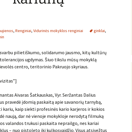
ujienos
,
Renginiai
,
Vidurinės mokyklos renginiai
ginklai
,
in
 svarbu pilietiškumo, solidarumo jausmo, kitų kultūrų
 tolerancijos ugdymas. Šiuo tikslu mūsų mokyklą
ievolės centro, teritorinio Pakruojo skyriaus.
vizitas”]
enantas Aivaras Šatkauskas, Vyr. Seržantas Dalius
čius pravedė įdomią paskaitą apie savanorių tarnybą,
i kariu, kaip siekti profesinės kario karjeros ir kokios
rodė naują, dar nė vienoje mokykloje nerodytą filmuką
s valandos trukusi paskaita neprailgo, nes kariai
s – nuo pistoleto iki kulkosvaidžio. Visus atsivežtus