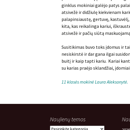
ginklus mokiniai galėjo patys palaik
atsivežė ir didžiulę kiekvienam kari
palapinsiaustę, gertuvę, kastuvėlį, 
kita, kas reikalinga kariui, iškraust
atsivežė ir pačių siūtą maskuojamąj
Susitikimas buvo toks įdomus ir t
nesiskirstė ir dar gana ilgai susi
buitį ir kaip tapti kariu. Kariai ka
su karias praėjo sklandžiai, įdomiai 
11 klasės mokinė Laura Aleksonytė.
Naujienų temos
Nau
Naujienų
2026