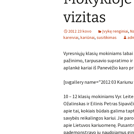
vizitas
2012 23 kovo
Įvykę renginiai
,
Na
kareiviai
,
kariūnai
,
susitikimas
adm
Vyresniųjų klasių mokiniams labai
pažinimo, tarpusavio supratimo ir
aplankė kariai iš Panevėžio karo pr
[svgallery name=”2012 03 Kariunu 
10 – 12 klasių mokiniams Vyr. Leit
Ožalinskas ir Eilinis Petras Sipavi
apie tai, kokiais būdais galima tapt
savybės reikalingos kariui. Jie pa
apie Lietuvos kariuomenę. Pusantro
pademonstravo jų naudojamus ginklu