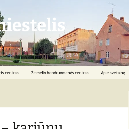
iestelis
is centras
Žeimelio bendruomenės centras
Apie svetainę
Struktūra ir kontaktai
Apie projektą
Veikla
Nuostatai
Informacija
Projektai
 – kariūnų
Finansai