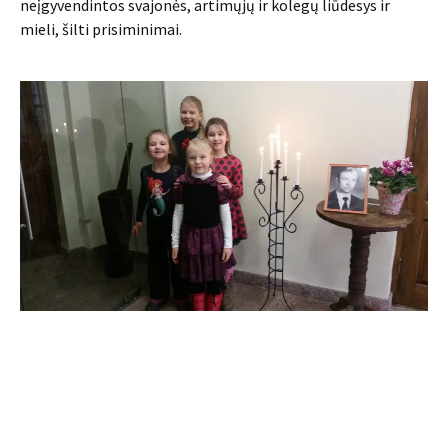
neįgyvendintos svajonės, artimųjų ir kolegų liūdesys ir
mieli, šilti prisiminimai.