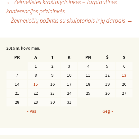
Įrašo
←
Žeimelietės kraštotyrininkės – Tarptautinės
konferencijos prizininkės
Žeimeliečių pažintis su skulptoriais ir jų darbais
→
navigacija
2016 m. kovo mėn.
PR
A
T
K
PN
Š
S
1
2
3
4
5
6
7
8
9
10
11
12
13
14
15
16
17
18
19
20
21
22
23
24
25
26
27
28
29
30
31
« Vas
Geg »