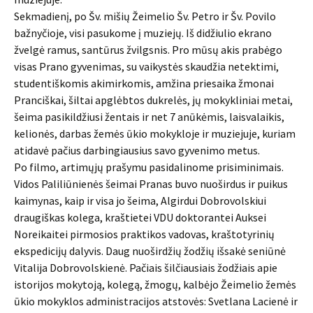
Sekmadienį, po Šv. mišių Žeimelio Šv. Petro ir Šv. Povilo
bažnyčioje, visi pasukome į muziejų. Iš didžiulio ekrano
žvelgė ramus, santūrus žvilgsnis. Pro mūsų akis prabėgo
visas Prano gyvenimas, su vaikystės skaudžia netektimi,
studentiškomis akimirkomis, amžina priesaika žmonai
Pranciškai, šiltai apglėbtos dukrelės, jų mokykliniai metai,
šeima pasikildžiusi žentais ir net 7 anūkėmis, laisvalaikis,
kelionės, darbas žemės ūkio mokykloje ir muziejuje, kuriam
atidavė pačius darbingiausius savo gyvenimo metus.
Po filmo, artimųjų prašymu pasidalinome prisiminimais.
Vidos Paliliūnienės šeimai Pranas buvo nuoširdus ir puikus
kaimynas, kaip ir visa jo šeima, Algirdui Dobrovolskiui
draugiškas kolega, kraštietei VDU doktorantei Auksei
Noreikaitei pirmosios praktikos vadovas, kraštotyrinių
ekspedicijų dalyvis. Daug nuoširdžių žodžių išsakė seniūnė
Vitalija Dobrovolskienė. Pačiais šilčiausiais žodžiais apie
istorijos mokytoją, kolegą, žmogų, kalbėjo Žeimelio žemės
ūkio mokyklos administracijos atstovės: Svetlana Lacienė ir