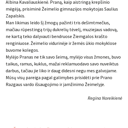
Albina Kavaliauskienė. Praną, kaip aistringą krepšinio
mėgėją, prisiminė Žeimelio gimnazijos mokytojas Saulius
Zapalskis.
Man likimas leido šį žmogų pažinti tris dešimtmečius,
mačiau rūpestingą trijų dukrelių tėvelį, muziejaus vadovą,
ne kartą teko dalyvauti bendruose Žiemgalos krašto
renginiuose. Žeimelio vidurinėje ir žemės ūkio mokyklose
buvome kolegos.
Mylėjo Pranas ne tik savo šeimą, mylėjo visus žmones, buvo
taikus, ramus, kuklus, mažai reklamuodavo savo nuveiktus
darbus, tačiau jie liko ir daug didesni negu mes galvojame.
Mūsų visų pareiga pagal galimybes prisidėti prie Prano
Razgaus vardo išsaugojimo ir įamžinimo Žeimelyje.
Regina Noreikienė