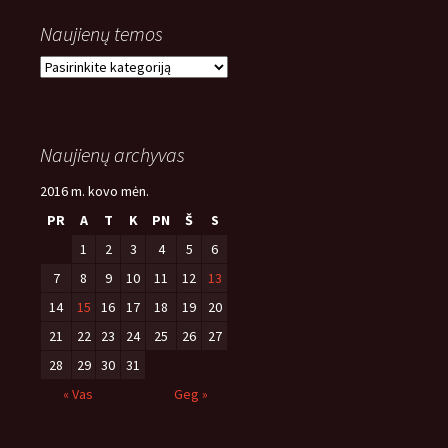
Naujienų temos
Naujienų
temos
Naujienų archyvas
2016 m. kovo mėn.
PR
A
T
K
PN
Š
S
1
2
3
4
5
6
7
8
9
10
11
12
13
14
15
16
17
18
19
20
21
22
23
24
25
26
27
28
29
30
31
« Vas
Geg »