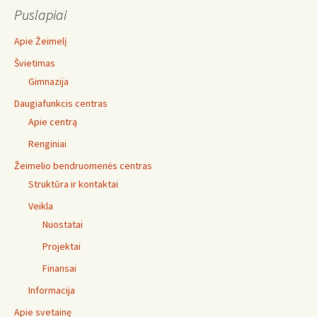
Puslapiai
Apie Žeimelį
Švietimas
Gimnazija
Daugiafunkcis centras
Apie centrą
Renginiai
Žeimelio bendruomenės centras
Struktūra ir kontaktai
Veikla
Nuostatai
Projektai
Finansai
Informacija
Apie svetainę