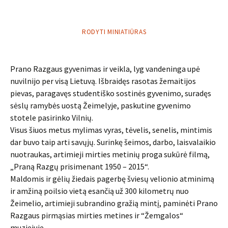
RODYTI MINIATIŪRAS
Prano Razgaus gyvenimas ir veikla, lyg vandeninga upė
nuvilnijo per visą Lietuvą. Išbraidęs rasotas žemaitijos
pievas, paragavęs studentiško sostinės gyvenimo, suradęs
sėslų ramybės uostą Žeimelyje, paskutine gyvenimo
stotele pasirinko Vilnių.
Visus šiuos metus mylimas vyras, tėvelis, senelis, mintimis
dar buvo taip arti savųjų. Surinkę šeimos, darbo, laisvalaikio
nuotraukas, artimieji mirties metinių proga sukūrė filmą,
„Praną Razgų prisimenant 1950 – 2015“.
Maldomis ir gėlių žiedais pagerbę šviesų velionio atminimą
ir amžiną poilsio vietą esančią už 300 kilometrų nuo
Žeimelio, artimieji subrandino gražią mintį, paminėti Prano
Razgaus pirmąsias mirties metines ir “Žemgalos“
muziejuje.