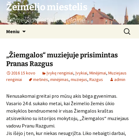
Žeimelio miestelis
Žeimelio miestelio svetainė
Pereiti
Ieškoti:
Meniu
prie
turinio
„Žiemgalos“ muziejuje prisimintas
Pranas Razgus
2016 15 kovo
Įvykę renginiai
,
Įvykiai
,
Minėjimai
,
Muziejaus
renginiai
metinės
,
minėjimas
,
muziejus
,
Razgus
admin
Nenusakomai greitai pro mūsų akis bėga gyvenimas.
Vasario 24 d. sukako metai, kai Žeimelio žemės ūkio
mokyklos bendruomenė ir visas Žiemgalos kraštas
atsisveikino su istorijos mokytoju, „Žiemgalos“ muziejaus
vadovu Pranu Razgumi.
Jis išėjo į ten, kur niekas nesugrįžta. Liko nebaigti darbai,