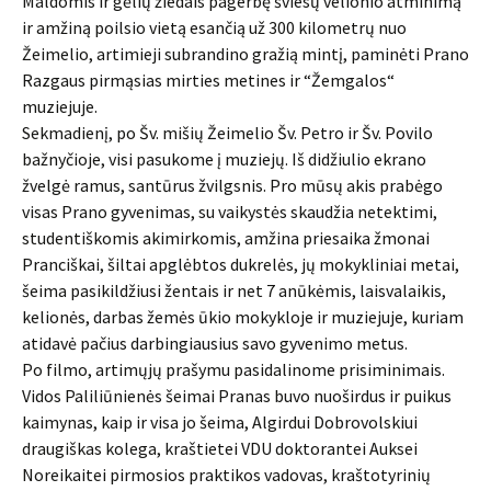
Maldomis ir gėlių žiedais pagerbę šviesų velionio atminimą
ir amžiną poilsio vietą esančią už 300 kilometrų nuo
Žeimelio, artimieji subrandino gražią mintį, paminėti Prano
Razgaus pirmąsias mirties metines ir “Žemgalos“
muziejuje.
Sekmadienį, po Šv. mišių Žeimelio Šv. Petro ir Šv. Povilo
bažnyčioje, visi pasukome į muziejų. Iš didžiulio ekrano
žvelgė ramus, santūrus žvilgsnis. Pro mūsų akis prabėgo
visas Prano gyvenimas, su vaikystės skaudžia netektimi,
studentiškomis akimirkomis, amžina priesaika žmonai
Pranciškai, šiltai apglėbtos dukrelės, jų mokykliniai metai,
šeima pasikildžiusi žentais ir net 7 anūkėmis, laisvalaikis,
kelionės, darbas žemės ūkio mokykloje ir muziejuje, kuriam
atidavė pačius darbingiausius savo gyvenimo metus.
Po filmo, artimųjų prašymu pasidalinome prisiminimais.
Vidos Paliliūnienės šeimai Pranas buvo nuoširdus ir puikus
kaimynas, kaip ir visa jo šeima, Algirdui Dobrovolskiui
draugiškas kolega, kraštietei VDU doktorantei Auksei
Noreikaitei pirmosios praktikos vadovas, kraštotyrinių