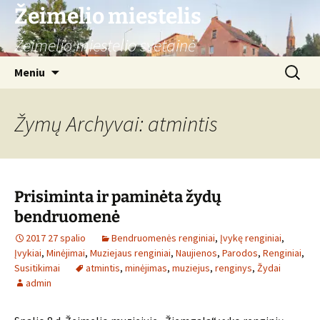
Žeimelio miestelis
Žeimelio miestelio svetainė
Pereiti
Ieškoti:
Meniu
prie
turinio
Žymų Archyvai: atmintis
Prisiminta ir paminėta žydų
bendruomenė
2017 27 spalio
Bendruomenės renginiai
,
Įvykę renginiai
,
Įvykiai
,
Minėjimai
,
Muziejaus renginiai
,
Naujienos
,
Parodos
,
Renginiai
,
Susitikimai
atmintis
,
minėjimas
,
muziejus
,
renginys
,
Žydai
admin