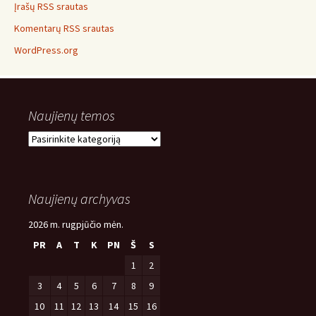
Įrašų RSS srautas
Komentarų RSS srautas
WordPress.org
Naujienų temos
Naujienų
temos
Naujienų archyvas
2026 m. rugpjūčio mėn.
PR
A
T
K
PN
Š
S
1
2
3
4
5
6
7
8
9
10
11
12
13
14
15
16