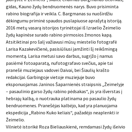
gidas, Kauno žydų bendruomenės narys. Buvo prisiminta
rabino biografija ir veikla. C. Bargmanas su nuoširdžiu
dėkingumu priminė spaudos puslapiuose aprašytą istoriją.
2016 metų vasarą istorijos tyrinėtojai iš Izraelio Žeimelio
žydų kapinėse surado rabino pirmosios žmonos kapą.
Atsitiktinai pro šalį važiavusi mūsų miestelio fotografė
Larisa Kazakevičienė, pasisiūliusi įamžinti šį reikšmingą
momentą. Larisa metusi savo darbus, sugrįžo į namus
pasiėmė fotoaparatą, nufotografavo svečius, apie tai
pranešė muziejaus vadovei Daivai, bei Šiaulių krašto
redakcijai. Garbingoje vietoje muziejuje buvo
eksponuojamas Janinos Šaparnienės straipsnis „Žeimelyje
– pasaulinio garso žydų rabino pėdsakas“, jis yra išverstas į
hebrajų kalbą, o nuotrauka platinama po pasaulio žydų
bendruomenes. Pranešėjas kalbėjo, kad yra planuojama
ekspedicija „Rabino Kuko keliais“, pažadėjo neaplenkti ir
Žeimelio.
Vilnietė istorikė Roza Bieliauskienė, remdamasi žydų išeivio