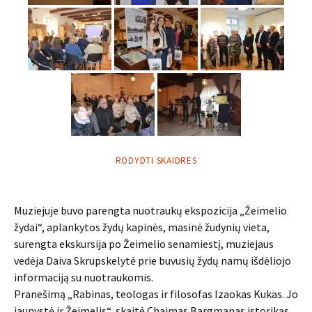
RODYDTI SKAIDRES
Muziejuje buvo parengta nuotraukų ekspozicija „Žeimelio
žydai“, aplankytos žydų kapinės, masinė žudynių vieta,
surengta ekskursija po Žeimelio senamiestį, muziejaus
vedėja Daiva Skrupskelytė prie buvusių žydų namų išdėliojo
informaciją su nuotraukomis.
Pranešimą „Rabinas, teologas ir filosofas Izaokas Kukas. Jo
jaunystė ir Žeimelis“, skaitė Chaimas Bargmanas istorikas,