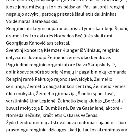
juose juntami žydų istorijos pėdsakai. Pati autorė į renginį
negalėjo atvykti, parodą pristatė šiaulietis dailininkas
Voldemaras Barakauskas.
Renginio atidaryme ir parodos pristatyme skambėjo Šiaulių
dramos teatro aktorės Nomedos Bėčiūtės skaitomi
Georgijaus Kanovičiaus tekstai.
Šventinį koncertą Klemzer Klanger iš Vilniaus, renginio
dalyviams dovanojo Žeimelio žemės ūkio bendrovė.
Pagrindinė renginio organizatorė Daiva Skrupskelytė,
aplink save subūrė stiprią rėmėjų ir pagalbininkų komandą.
Renginį rėmė Pakruojo rajono savivaldybė, Žeimelio
seniūnija, Žeimelio daugiafunkcis centras, Žeimelio žemės
ūkio mokykla, Žeimelio gimnazija, Šiaulių spaustuvė,
verslininkė Lina Legienė, Žeimelio žvejų klubas „Beržtalis“,
buvusi mokytoja E. Bumblienė, Daiva Gasėnienė, aktorė –
Nomeda Bėčiūtė, kraštietis Oskaras Večenas.
Žydų bendruomenių atstovai buvo maloniai sujaudinti šiuo
prasmingu renginiu, džiaugėsi, kad jų tautos atminimas yra