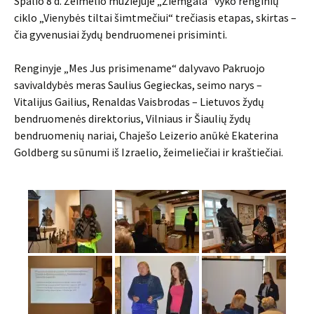
Spalio 8 d. Žeimelio muziejuje „Žiemgala“ vyko renginių
ciklo „Vienybės tiltai šimtmečiui“ trečiasis etapas, skirtas –
čia gyvenusiai žydų bendruomenei prisiminti.
Renginyje „Mes Jus prisimename“ dalyvavo Pakruojo
savivaldybės meras Saulius Gegieckas, seimo narys –
Vitalijus Gailius, Renaldas Vaisbrodas – Lietuvos žydų
bendruomenės direktorius, Vilniaus ir Šiaulių žydų
bendruomenių nariai, Chaješo Leizerio anūkė Ekaterina
Goldberg su sūnumi iš Izraelio, žeimeliečiai ir kraštiečiai.