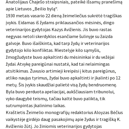
Anatolijaus Chaješo straipsniais, pateikė išsamų pranešimą
apie Lietuvos „Beilio bylą“.
1930 metais vasario 22 dieną žeimeliečius sukrėtė tragiškas
įvykis. Eidamas iš žydams priklausančios mėsinės, dingo
veterinarijos gydytojas Kazys Avižienis. Jis buvo rastas
negyvas netoli skerdyklos esančiame šulinyje su žaizda
galvoje. Buvo išaiškinta, kad tarp žydų ir veterinarijos
gydytojo kilo konfliktas. Miestelyje kilo sąmyšis,
žmogžudyste buvo apkaltinti du mėsininkai ir du vežėjai
žydai. Atvykę pareigūnai nustatė, kad tai nelaimingas
atsitikimas. Žuvusio artimieji kreipėsi į kitus pareigūnus,
atliko naujus tyrimus, žydai buvo apkaltinti ir įkalinti po 12
metų. Šis įvykis skaudžiai palietė visą žydų bendruomenę.
Byla buvo perduota apeliacijai, aukščiausiam tribunolui,
vyko daugybė teismų, tačiau kaltė buvo palikta, tik
sutrumpintas įkalinimo laikas.
Kraštietis Žeimelio monografijų redaktorius Aloyzas Bėčius
vaikystėje girdėjo daug pasakojimų apie žydus ir tragišką K.
Avižienio žūtį. Jo žiniomis veterinarijos gydytojas