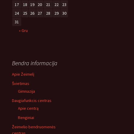
17
18
19
20
21
22
23
24
25
26
27
28
29
30
31
« Gru
Bendra informacija
Apie Žeimelį
Švietimas
Gimnazija
Daugiafunkcis centras
Apie centrą
Renginiai
Žeimelio bendruomenės
centras