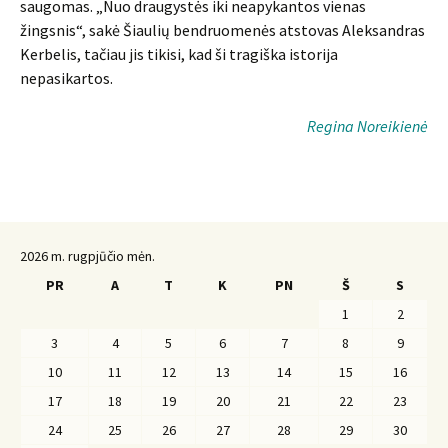
saugomas. „Nuo draugystės iki neapykantos vienas
žingsnis“, sakė Šiaulių bendruomenės atstovas Aleksandras
Kerbelis, tačiau jis tikisi, kad ši tragiška istorija
nepasikartos.
Regina Noreikienė
2026 m. rugpjūčio mėn.
PR
A
T
K
PN
Š
S
1
2
3
4
5
6
7
8
9
10
11
12
13
14
15
16
17
18
19
20
21
22
23
24
25
26
27
28
29
30