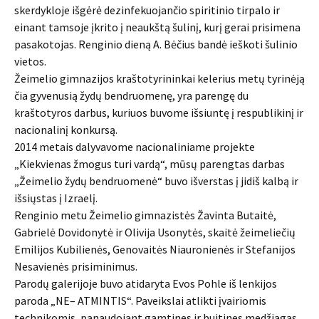
skerdykloje išgėrė dezinfekuojančio spiritinio tirpalo ir
einant tamsoje įkrito į neaukštą šulinį, kurį gerai prisimena
pasakotojas. Renginio dieną A. Bėčius bandė ieškoti šulinio
vietos.
Žeimelio gimnazijos kraštotyrininkai kelerius metų tyrinėją
čia gyvenusią žydų bendruomenę, yra parengę du
kraštotyros darbus, kuriuos buvome išsiuntę į respublikinį ir
nacionalinį konkursą.
2014 metais dalyvavome nacionaliniame projekte
„Kiekvienas žmogus turi vardą“, mūsų parengtas darbas
„Žeimelio žydų bendruomenė“ buvo išverstas į jidiš kalbą ir
išsiųstas į Izraelį.
Renginio metu Žeimelio gimnazistės Žavinta Butaitė,
Gabrielė Dovidonytė ir Olivija Usonytės, skaitė žeimeliečių
Emilijos Kubilienės, Genovaitės Niauronienės ir Stefanijos
Nesavienės prisiminimus.
Parodų galerijoje buvo atidaryta Evos Pohle iš lenkijos
paroda „NE– ATMINTIS“. Paveikslai atlikti įvairiomis
technikomis, panaudojant gamtines ir buitines medžiagas,