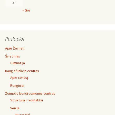
31
« Gru
Puslapiai
Apie Žeimelį
Švietimas
Gimnazija
Daugiafunkcis centras
Apie centrą
Renginiai
Žeimelio bendruomenės centras
Struktūra ir kontaktai
Veikla
Nuostatai