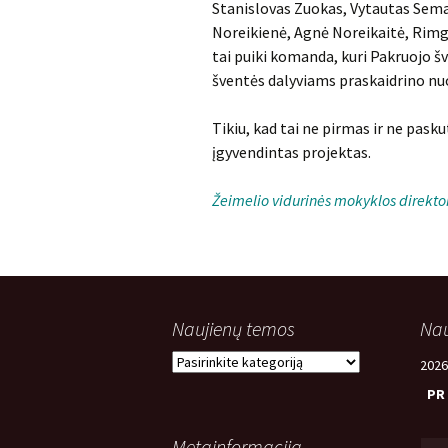
Stanislovas Zuokas, Vytautas Sema
Noreikienė, Agnė Noreikaitė, Rimg
tai puiki komanda, kuri Pakruojo šv
šventės dalyviams praskaidrino nu
Tikiu, kad tai ne pirmas ir ne pas
įgyvendintas projektas.
Žeimelio vidurinės mokyklos direk
Naujienų temos
Nau
Naujienų
2026
temos
PR
Metainformacija