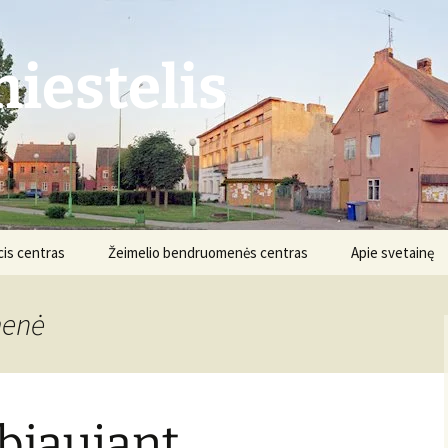
iestelis
is centras
Žeimelio bendruomenės centras
Apie svetainę
Struktūra ir kontaktai
Apie projektą
menė
Veikla
Nuostatai
Informacija
Projektai
biaujant
Finansai