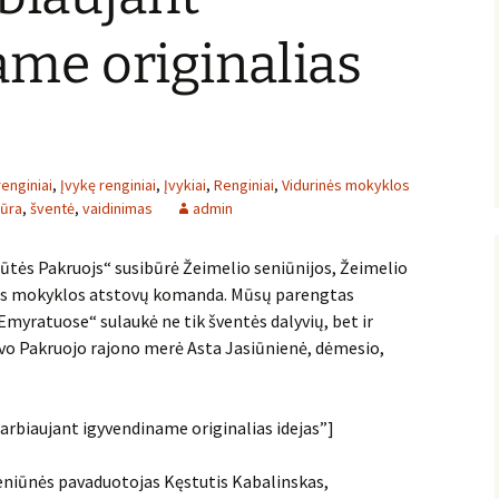
me originalias
enginiai
,
Įvykę renginiai
,
Įvykiai
,
Renginiai
,
Vidurinės mokyklos
tūra
,
šventė
,
vaidinimas
admin
ūtės Pakruojs“ susibūrė Žeimelio seniūnijos, Žeimelio
nės mokyklos atstovų komanda. Mūsų parengtas
myratuose“ sulaukė ne tik šventės dalyvių, bet ir
avo Pakruojo rajono merė Asta Jasiūnienė, dėmesio,
rbiaujant igyvendiname originalias idejas”]
seniūnės pavaduotojas Kęstutis Kabalinskas,