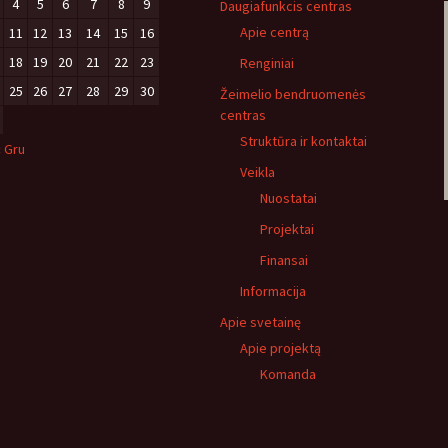
4
5
6
7
8
9
Daugiafunkcis centras
Apie centrą
11
12
13
14
15
16
18
19
20
21
22
23
Renginiai
25
26
27
28
29
30
Žeimelio bendruomenės
centras
Struktūra ir kontaktai
« Gru
Veikla
Nuostatai
Projektai
Finansai
Informacija
Apie svetainę
Apie projektą
Komanda