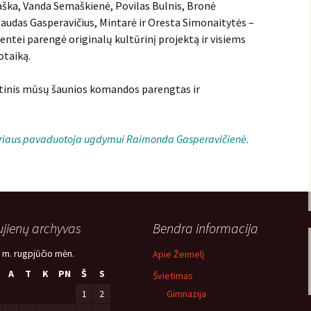
ška, Vanda Semaškienė, Povilas Bulnis, Bronė
audas Gasperavičius, Mintarė ir Oresta Simonaitytės –
entei parengė originalų kultūrinį projektą ir visiems
otaiką.
kutinis mūsų šaunios komandos parengtas ir
toriaus pavaduotoja ugdymui Raimonda Gasperavičienė.
jienų archyvas
Bendra informacija
 m. rugpjūčio mėn.
Apie Žeimelį
A
T
K
PN
Š
S
Švietimas
1
2
Gimnazija