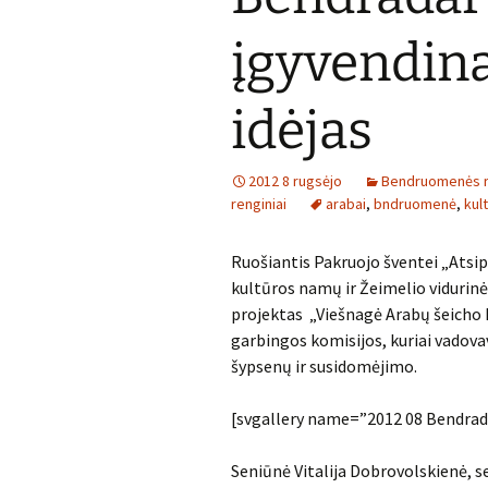
įgyvendina
idėjas
2012 8 rugsėjo
Bendruomenės r
renginiai
arabai
,
bndruomenė
,
kul
Ruošiantis Pakruojo šventei „Atsip
kultūros namų ir Žeimelio viduri
projektas „Viešnagė Arabų šeicho E
garbingos komisijos, kuriai vadov
šypsenų ir susidomėjimo.
[svgallery name=”2012 08 Bendrada
Seniūnė Vitalija Dobrovolskienė, 