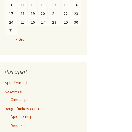
10
11
12
13
14
15
16
17
18
19
20
21
22
23
24
25
26
27
28
29
30
31
« Gru
Puslapiai
Apie Žeimelį
Švietimas
Gimnazija
Daugiafunkcis centras
Apie centrą
Renginiai