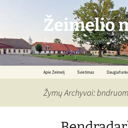
Žeimelio m
Žeimelio miestelio svetainė
Pereiti
Apie Žeimelį
Švietimas
Daugiafunkc
prie
turinio
Gimnazija
Apie centrą
Žymų Archyvai: bndruo
Renginiai
Bendradar