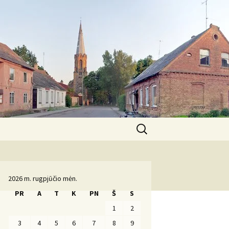
Ieškoti:
Komanda
2026 m. rugpjūčio mėn.
PR
A
T
K
PN
Š
S
1
2
3
4
5
6
7
8
9