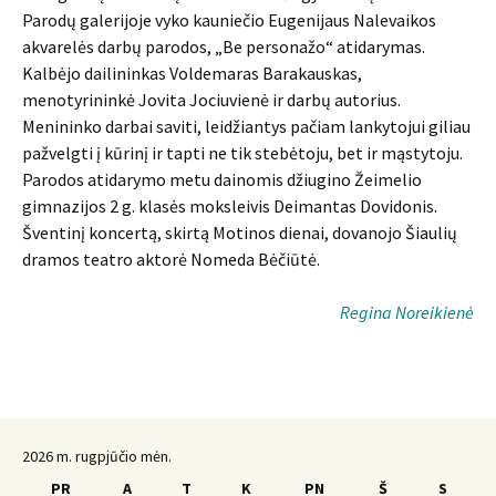
Parodų galerijoje vyko kauniečio Eugenijaus Nalevaikos
akvarelės darbų parodos, „Be personažo“ atidarymas.
Kalbėjo dailininkas Voldemaras Barakauskas,
menotyrininkė Jovita Jociuvienė ir darbų autorius.
Menininko darbai saviti, leidžiantys pačiam lankytojui giliau
pažvelgti į kūrinį ir tapti ne tik stebėtoju, bet ir mąstytoju.
Parodos atidarymo metu dainomis džiugino Žeimelio
gimnazijos 2 g. klasės moksleivis Deimantas Dovidonis.
Šventinį koncertą, skirtą Motinos dienai, dovanojo Šiaulių
dramos teatro aktorė Nomeda Bėčiūtė.
Regina Noreikienė
2026 m. rugpjūčio mėn.
PR
A
T
K
PN
Š
S