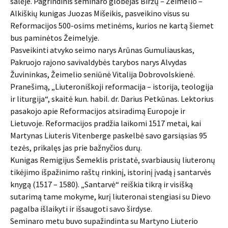
salėje. Pagrindinis seminaro globėjas Biržų – Žeimelio –
Alkiškių kunigas Juozas Mišeikis, pasveikino visus su
Reformacijos 500-osims metinėms, kurios ne kartą šiemet
bus paminėtos Žeimelyje.
Pasveikinti atvyko seimo narys Arūnas Gumuliauskas,
Pakruojo rajono savivaldybės tarybos narys Alvydas
Žuvininkas, Žeimelio seniūnė Vitalija Dobrovolskienė.
Pranešimą, „Liuteroniškoji reformacija – istorija, teologija
ir liturgija“, skaitė kun. habil. dr. Darius Petkūnas. Lektorius
pasakojo apie Reformacijos atsiradimą Europoje ir
Lietuvoje. Reformacijos pradžia laikomi 1517 metai, kai
Martynas Liuteris Vitenberge paskelbė savo garsiąsias 95
tezės, prikalęs jas prie bažnyčios durų.
Kunigas Remigijus Šemeklis pristatė, svarbiausių liuteronų
tikėjimo išpažinimo raštų rinkinį, istorinį įvadą į santarvės
knygą (1517 – 1580). „Santarvė“ reiškia tikrą ir visišką
sutarimą tame mokyme, kurį liuteronai stengiasi su Dievo
pagalba išlaikyti ir išsaugoti savo širdyse.
Seminaro metu buvo supažindinta su Martyno Liuterio