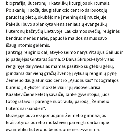
biografija, liuteronų ir katalikų liturgijos skirtumais.
Po skanių ir sočių daugiafunkcio centro darbuotojų
paruoštų pietų, skubėjome į meninę dalį muziejuje.
Pakeliui buvo aplankyta viena seniausių evangelikų
liuteronų bažnyčių Lietuvoje. Laukdamos svečių, religinės
bendruomenės narės, papuošė maldos namus savo
išaugintomis gėlėmis.
Į antrąją renginio dalį atvyko seimo narys Vitalijus Gailius ir
jo padėjėjas Gintaras Šurna. O Daiva Skrupskelytė visas
renginyje dalyvavusias mamas pasitiko su glėbiu gėlių,
įpindama dar vieną gražią šventę į vykusių renginių pynę.
Žeimelio daugiafunkcio centro „Ąžuoliukas“ fotografijos
būrelio „Blykstė“ moksleiviai ir jų vadovė Larisa
Kazakevičienė keletą savaičių lankė gyventojus, juos
fotografavo ir parengė nuotraukų parodą „Žeimelio
liuteronai šiandien“.
Muziejuje buvo eksponuojami Žeimelio gimnazijos
kraštotyros būrelio moksleivių parengti darbai apie
evangelikų liuteronų bendruomenės gyvenimą.