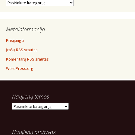
Temos
Metainformacija
Prisijungti
Įrašų RSS srautas
Komentarų RSS srautas
WordPress.org
Naujienų temos
Naujienų
temos
Naujienų archyvas