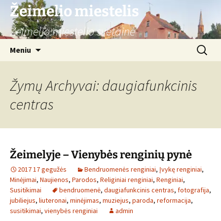
Žeimelio miestelis
Žeimelio miestelio svetainė
Pereiti
Ieškoti:
Meniu
prie
turinio
Žymų Archyvai: daugiafunkcinis
centras
Žeimelyje – Vienybės renginių pynė
2017 17 gegužės
Bendruomenės renginiai
,
Įvykę renginiai
,
Minėjimai
,
Naujienos
,
Parodos
,
Religiniai renginiai
,
Renginiai
,
Susitikimai
bendruomenė
,
daugiafunkcinis centras
,
fotografija
,
jubiliejus
,
liuteronai
,
minėjimas
,
muziejus
,
paroda
,
reformacija
,
susitikimai
,
vienybės renginiai
admin