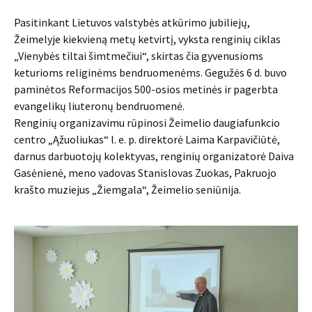
Pasitinkant Lietuvos valstybės atkūrimo jubiliejų,
Žeimelyje kiekvieną metų ketvirtį, vyksta renginių ciklas
„Vienybės tiltai šimtmečiui“, skirtas čia gyvenusioms
keturioms religinėms bendruomenėms. Gegužės 6 d. buvo
paminėtos Reformacijos 500-osios metinės ir pagerbta
evangelikų liuteronų bendruomenė.
Renginių organizavimu rūpinosi Žeimelio daugiafunkcio
centro „Ąžuoliukas“ l. e. p. direktorė Laima Karpavičiūtė,
darnus darbuotojų kolektyvas, renginių organizatorė Daiva
Gasėnienė, meno vadovas Stanislovas Zuokas, Pakruojo
krašto muziejus „Žiemgala“, Žeimelio seniūnija.