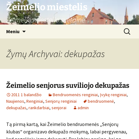
Žeimelio miestelis
Žeimelio miestelio svetainė
Pereiti
Ieškoti:
Meniu
prie
turinio
Žymų Archyvai: dekupažas
Žeimelio senjorus suviliojo dekupažas
2011 1 balandžio
Bendruomenės renginiai
,
Įvykę renginiai
,
Naujienos
,
Renginiai
,
Senjorų renginiai
bendruomenė
,
dekupažas
,
rankdarbiai
,
senjorai
admin
Tą pirmą kartą, kai Žeimelio bendruomenės „Senjorų
klubas“ organizavo dekupažo mokymą, labai pergyvenau,