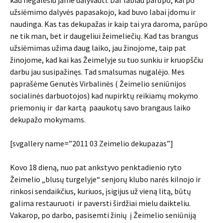
kad negalėsiu jame dalyvauti. Dar labiau parūpo, kai po
užsiėmimo dalyvės papasakojo, kad buvo labai įdomu ir
naudinga. Kas tas dekupažas ir kaip tai yra daroma, parūpo
ne tik man, bet ir daugeliui žeimeliečių. Kad tas brangus
užsiėmimas užima daug laiko, jau žinojome, taip pat
žinojome, kad kai kas Žeimelyje su tuo sunkiu ir kruopščiu
darbu jau susipažinęs. Tad smalsumas nugalėjo. Mes
paprašėme Genutės Virbalinės ( Žeimelio seniūnijos
socialinės darbuotojos) kad nupirktų reikiamų mokymo
priemonių ir dar kartą paaukotų savo brangaus laiko
dekupažo mokymams.
[svgallery name=”2011 03 Zeimelio dekupazas”]
Kovo 18 dieną, nuo pat ankstyvo penktadienio ryto
Žeimelio „blusų turgelyje“ senjorų klubo narės kilnojo ir
rinkosi sendaikčius, kuriuos, įsigijus už vieną litą, būtų
galima restauruoti ir paversti širdžiai mielu daikteliu.
Vakarop, po darbo, pasisemti žinių į Žeimelio seniūniją