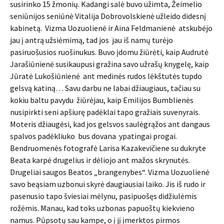
susirinko 15 žmonių. Kadangi salė buvo užimta, Žeimelio
seniūnijos seniūnė Vitalija Dobrovolskienė užleido didesnį
kabinetą. Vizma Uozuolienė ir Aina Feldmanienė atskubėjo
jau į antrą užsiėmimą, tad jos jau iš namų turėjo
pasiruošusios ruošinukus. Buvo įdomu žiūrėti, kaip Audrutė
Jarašiūnienė susikaupusi gražina savo užrašų knygelę, kaip
Jūratė Lukošiūnienė ant medinės rudos lėkštutės tupdo
gelsvą katiną… Savu darbu ne labai džiaugiaus, tačiau su
kokiu baltu pavydu žiūrėjau, kaip Emilijos Bumblienės
nusipirkti seni apšiurę padėklai tapo gražiais suvenyrais.
Moteris džiaugėsi, kad jos gelsvos saulėgrąžos ant dangaus
spalvos padėkliuko bus dovana ypatingai progai.
Bendruomenės fotografė Larisa Kazakevičiene su dukryte
Beata karpė drugelius ir dėliojo ant mažos skrynutės.
Drugeliai saugos Beatos „brangenybes“. Vizma Uozuolienė
savo beąsiam uzbonui skyrė daugiausiai laiko. Jis iš rudo ir
pasenusio tapo šviesiai mėlynu, pasipuošęs didžiulėmis
rožėmis. Manau, kad toks uzbonas papuoštų kiekvieno
namus. Pūpsotų sau kampe, o į jį įmerktos pirmos