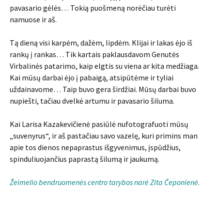
pavasario gėlės… Tokią puošmeną norėčiau turėti
namuose ir aš.
Tą dieną visi karpėm, dažėm, lipdėm. Klijai ir lakas ėjo iš
rankų į rankas… Tik kartais paklausdavom Genutės
Virbalinės patarimo, kaip elgtis su viena ar kita medžiaga.
Kai mūsų darbai ėjo į pabaigą, atsipūtėme ir tyliai
uždainavome… Taip buvo gera širdžiai. Mūsų darbai buvo
nupiešti, tačiau dvelkė artumu ir pavasario šiluma.
Kai Larisa Kazakevičienė pasiūlė nufotografuoti mūsų
„suvenyrus“, ir aš pastačiau savo vazelę, kuri primins man
apie tos dienos nepaprastus išgyvenimus, įspūdžius,
spinduliuojančius paprastą šilumą ir jaukumą.
Žeimelio bendruomenės centro tarybos narė Zita Čeponienė.