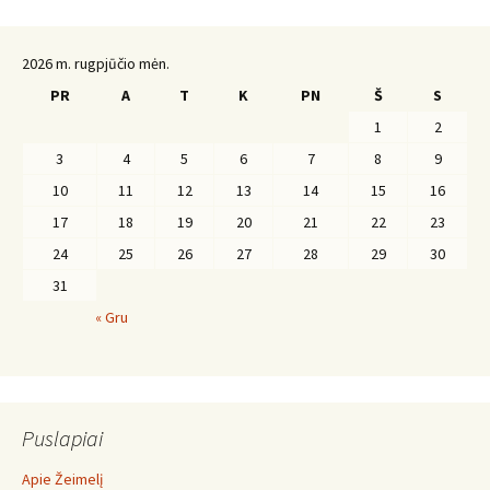
2026 m. rugpjūčio mėn.
PR
A
T
K
PN
Š
S
1
2
3
4
5
6
7
8
9
10
11
12
13
14
15
16
17
18
19
20
21
22
23
24
25
26
27
28
29
30
31
« Gru
Puslapiai
Apie Žeimelį