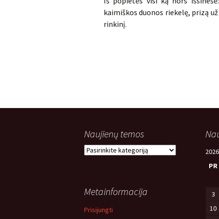
Iš popietės visi ką nors išsinešė
kaimiškos duonos riekelę, prizą už
rinkinį.
Naujienų temos
Nau
Naujienų
2026
temos
PR
Metainformacija
3
10
Prisijungti