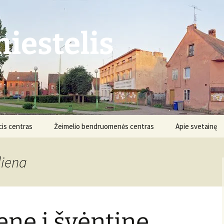
iestelis
is centras
Žeimelio bendruomenės centras
Apie svetainę
Struktūra ir kontaktai
Apie projektą
diena
Veikla
Nuostatai
Informacija
Projektai
ene i švėntine
Finansai