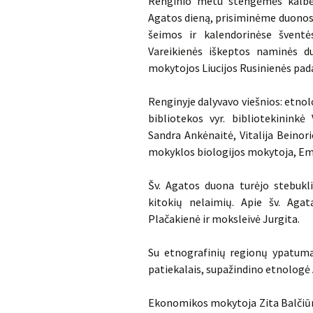
Renginio metu stengėmės kalbėt
Agatos dieną, prisiminėme duonos 
šeimos ir kalendorinėse švent
Vareikienės iškeptos naminės du
mokytojos Liucijos Rusinienės pada
Renginyje dalyvavo viešnios: etnol
bibliotekos vyr. bibliotekininkė
Sandra Ankėnaitė, Vitalija Beinori
mokyklos biologijos mokytoja, Em
Šv. Agatos duona turėjo stebukli
kitokių nelaimių. Apie šv. Aga
Plačakienė ir moksleivė Jurgita.
Su etnografinių regionų ypatumais
patiekalais, supažindino etnologė
Ekonomikos mokytoja Zita Balčiūni