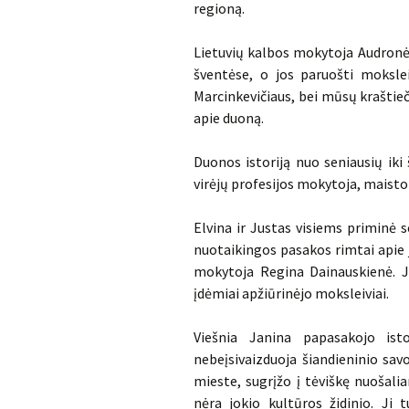
regioną.
Lietuvių kalbos mokytoja Audronė
šventėse, o jos paruošti mokslei
Marcinkevičiaus, bei mūsų kraštieč
apie duoną.
Duonos istoriją nuo seniausių iki 
virėjų profesijos mokytoja, maisto
Elvina ir Justas visiems priminė 
nuotaikingos pasakos rimtai apie 
mokytoja Regina Dainauskienė. Ji 
įdėmiai apžiūrinėjo moksleiviai.
Viešnia Janina papasakojo ist
nebeįsivaizduoja šiandieninio sa
mieste, sugrįžo į tėviškę nuošal
nėra jokio kultūros židinio. Ji 