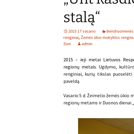
stalą“
2015 17 vasario
Bendruomenės 
renginiai
,
Žemės ūkio mokyklos rengini
žūm
admin
2015 – ieji metai Lietuvos Resp
regionų metais.
Ugdymo, kultūros
renginiai, kurių tikslas puoselėti
paveldą.
Vasario 5 d. Žeimelio žemės ūkio 
regionų metams ir Duonos dienai „U