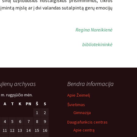
: širdį užplūdusius nostalgiškus prisiminimus, tikros
 įmintą mįslę ar į dvi valandas sutalpintą gerų emocijų
Regina Noreikienė
bibliotekininkė
jienų archyvas
Bendra informacija
 m. rugpjūčio mėn.
Apie Žeimelį
A
T
K
PN
Š
S
Švietimas
1
2
Gimnazija
4
5
6
7
8
9
Daugiafunkcis centras
Apie centrą
11
12
13
14
15
16