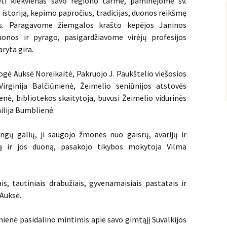
i kiekvienas savo regiono tarme, paminėjome šv.
istoriją, kepimo papročius, tradicijas, duonos reikšmę
ės. Paragavome žiemgalos krašto kepėjos Janinos
onos ir pyrago, pasigardžiavome virėjų profesijos
ryta gira.
ogė Auksė Noreikaitė, Pakruojo J. Paukštelio viešosios
 Virginija Balčiūnienė, Žeimelio seniūnijos atstovės
enė, bibliotekos skaitytoja, buvusi Žeimelio vidurinės
ilija Bumblienė.
ngų galių, ji saugojo žmones nuo gaisrų, avarijų ir
tą ir jos duoną, pasakojo tikybos mokytoja Vilma
, tautiniais drabužiais, gyvenamaisiais pastatais ir
 Auksė.
enė pasidalino mintimis apie savo gimtąjį Suvalkijos