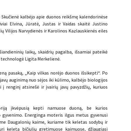
 Skučienė kalbėjo apie duonos reikšmę kalendorinėse
viai Elvina, Jūratė, Justas ir Vaidas skaitė Justino
ių Vilijos Narvydienės ir Karolinos Kazlauskienės eiles
šiandieninių laikų, skaidrių pagalba, išsamiai pateikė
 technologė Ligita Merkelienė.
seną pasaką, „Kaip vilkas norėjo duonos išsikepti“. Po
javų auginimą nuo sėjos iki kūlimo, kalbėjo biologijos
į renginį atsinešė ir įvairių javų pavyzdžių, kuriuos
oriją įkvėpusią kepti namuose duoną, be kurios
vo gyvenimo. Energinga moteris ilgus metus gyvenusi
iame Daugalonių kaime, kuriame tik keletas sodybų ir
turi keletą bičiulių gretimuose kaimuose, džiaugiasi