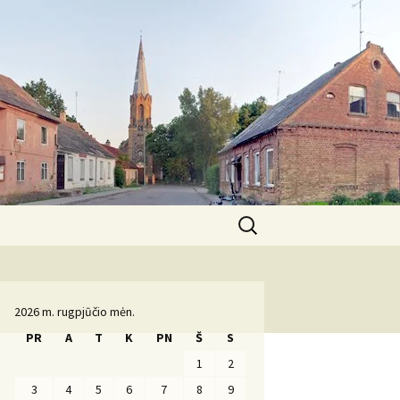
Ieškoti:
Komanda
2026 m. rugpjūčio mėn.
PR
A
T
K
PN
Š
S
1
2
3
4
5
6
7
8
9