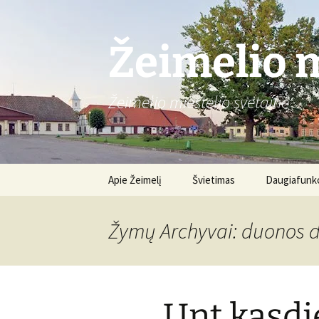
Žeimelio m
Žeimelio miestelio svetainė
Pereiti
Apie Žeimelį
Švietimas
Daugiafunkc
prie
turinio
Gimnazija
Apie centrą
Žymų Archyvai: duonos 
Renginiai
„Unt kasdi