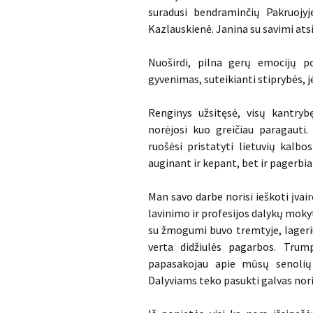
suradusi bendraminčių Pakruojyj
Kazlauskienė. Janina su savimi atsiv
Nuoširdi, pilna gerų emocijų p
gyvenimas, suteikianti stiprybės, j
Renginys užsitęsė, visų kantryb
norėjosi kuo greičiau paragauti
ruošėsi pristatyti lietuvių kalb
auginant ir kepant, bet ir pagerbia
Man savo darbe norisi ieškoti įva
lavinimo ir profesijos dalykų moky
su žmogumi buvo tremtyje, lageriu
verta didžiulės pagarbos. Trum
papasakojau apie mūsų senolių t
Dalyviams teko pasukti galvas nori