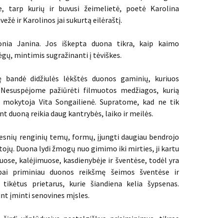
e, tarp kurių ir buvusi žeimelietė, poetė Karolina
ežė ir Karolinos jai sukurtą eilėraštį.
onia Janina. Jos iškepta duona tikra, kaip kaimo
ėgų, mintimis sugražinanti į tėviškes.
ę bandė didžiulės lėkštės duonos gaminių, kuriuos
. Nesuspėjome pažiūrėti filmuotos medžiagos, kurią
os mokytoja Vita Songailienė. Supratome, kad ne tik
nt duoną reikia daug kantrybės, laiko ir meilės.
iresnių renginių temų, formų, įjungti daugiau bendrojo
tojų. Duona lydi žmogų nuo gimimo iki mirties, ji kartu
ose, kalėjimuose, kasdienybėje ir šventėse, todėl yra
pai priminiau duonos reikšmę šeimos šventėse ir
ikėtus prietarus, kurie šiandiena kelia šypsenas.
nt įminti senovines mįsles.