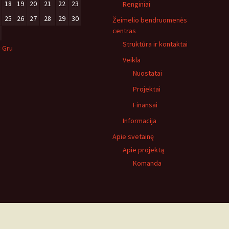
18
19
20
21
22
23
Renginiai
25
26
27
28
29
30
Žeimelio bendruomenės
centras
Struktūra ir kontaktai
« Gru
Veikla
Nuostatai
Projektai
Finansai
Informacija
Apie svetainę
Apie projektą
Komanda