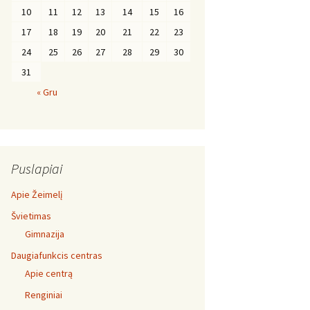
10
11
12
13
14
15
16
17
18
19
20
21
22
23
24
25
26
27
28
29
30
31
« Gru
Puslapiai
Apie Žeimelį
Švietimas
Gimnazija
Daugiafunkcis centras
Apie centrą
Renginiai