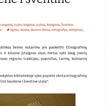
renginiai
,
Įvykę renginiai
,
Įvykiai
,
Renginiai
,
Švietimo
ai
Agata
,
duona
,
duonos diena
,
etnografija
,
minėjimas
,
ublikos Seimo nutarimu yra paskelbti Etnografinių
 ir kituose įstaigose visus metus vyks daug įvairių
 savo regiono tradicijas, papročius, tarmę, kulinarinį
mokyklos bibliotekoje vyko popietė skirta etnografinių
nt kasdiene i šventine stala“.