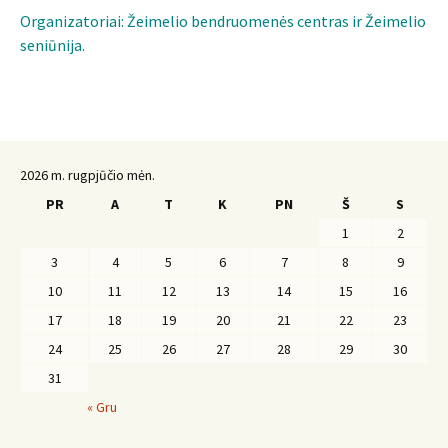
Organizatoriai: Žeimelio bendruomenės centras ir Žeimelio
seniūnija.
2026 m. rugpjūčio mėn.
PR
A
T
K
PN
Š
S
1
2
3
4
5
6
7
8
9
10
11
12
13
14
15
16
17
18
19
20
21
22
23
24
25
26
27
28
29
30
31
« Gru