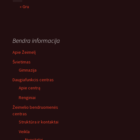
« Gru
Bendra informacija
Apie Žeimelį
Švietimas
Gimnazija
Daugiafunkcis centras
Apie centrą
Renginiai
Žeimelio bendruomenės
centras
Struktūra ir kontaktai
Veikla
Nuostatai