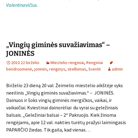
Valentinavičius.
„Vingių giminės suvažiavimas“ –
JONINĖS
2010 22 birželio
Miestelio renginiai
,
Renginiai
bendruomenė
,
joninės
,
renginys
,
skelbimas
,
šventė
admin
Birželio 23 dieną 20 val. Žeimelio miestelio aikštėje vyks
neeilinis „Vingių giminės suvažiavimas.“ – JONINĖS.
Dainuos ir šoks vingių giminės mergičkos, vaikai, ir
vaikaičiai. Kviestinai dainorėliai du vyrai su geležiniais
balsais. „Geležiniai balsai – 2“ Pakruojis. Kiek žinoma
rengėjams, apie 12 val. nakties turėtų pražysi laimingasis
PAPARČIO žiedas. Tik gaila, kad vienas…