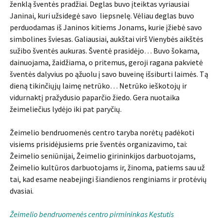
ženklą šventės pradžiai. Deglas buvo įteiktas vyriausiai
Janinai, kuri užsidegė savo liepsnelę. Vėliau deglas buvo
perduodamas iš Janinos kitiems Jonams, kurie įžiebė savo
simbolines šviesas. Galiausiai, aukštai virš Vienybės aikštės
sužibo šventės aukuras. Šventė prasidėjo… Buvo šokama,
dainuojama, žaidžiama, o pritemus, geroji ragana pakvietė
šventės dalyvius po ąžuolu į savo buveinę išsiburti laimės. Tą
dieną tikinčiųjų laimę netrūko… Netrūko ieškotojų ir
vidurnaktį pražydusio paparčio žiedo. Gera nuotaika
žeimeliečius lydėjo iki pat paryčių.
Žeimelio bendruomenės centro taryba norėtų padėkoti
visiems prisidėjusiems prie šventės organizavimo, tai:
Žeimelio seniūnijai, Žeimelio girininkijos darbuotojams,
Žeimelio kultūros darbuotojams ir, žinoma, patiems sau už
tai, kad esame neabejingi šiandienos renginiams ir protėvių
dvasiai.
Žeimelio bendruomenės centro pirmininkas Kęstutis