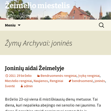
Žeimelio miestelis
Žeimelio miestelio svetainė
Pereiti
Ieškoti:
Meniu
prie
turinio
Žymų Archyvai: joninės
Joninių aidai Žeimelyje
2011 29 birželio
Bendruomenės renginiai
,
Įvykę renginiai
,
Miestelio renginiai
,
Naujienos
,
Renginiai
bendruomenė
,
joninės
,
šventė
admin
Birželio 23-oji viena iš mistiškiausių dienų metuose. Tai
diena, kuri nepalieka abejingo nei senolio nei jaunimo. Ta