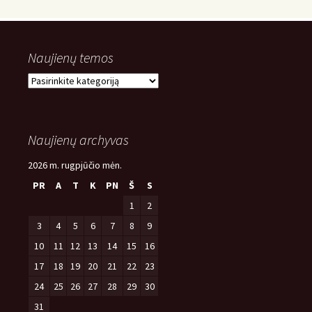
Naujienų temos
Naujienų
temos
Naujienų archyvas
2026 m. rugpjūčio mėn.
PR
A
T
K
PN
Š
S
1
2
3
4
5
6
7
8
9
10
11
12
13
14
15
16
17
18
19
20
21
22
23
24
25
26
27
28
29
30
31