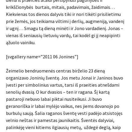
diena iš praeities ataidi persipynusi pagonybės ir
krikščionybės burtais, mitais, padavimais, žaidimais…
Kiekvienas tos dienos dalyvis tiki ir nori tikėti prisilietimu
prie žemės, jos teikiama viltimi į derlių, augmeniją, vandenį
ir ugnį… Smagu tą dieną minėti ir Jono vardadienį. Jonas –
vienas iš seniausių lietuvių vardų, tai kodėl gi jį neapipinti
ąžuolo vainiku.
[svgallery name=”2011 06 Jonines”]
Žeimelio bendruomenės centras birželio 23 dieną
organizavo Joninių šventę. Jos metu Jonai ir Janinos buvo
įvesti per simbolinius vartus, tarsi iš praeities atnešdami
senolių dvasią. O kur dvasios – ten ir ragana. Šį kartą
pastaroji nebuvo labai piktai nusiteikusi. Ji buvo
geranoriška ir labai mylėjo vaikus, nes jiems dovanojo po
burbulų saują. Šalia raganos šventę vesti padėjo atsistojęs
velnio neštas ir pamestas jaunikaitis. Šventės dalyviai,
palinkėję vieni kitiems ilgiausių metų, uždegė deglą, kaip