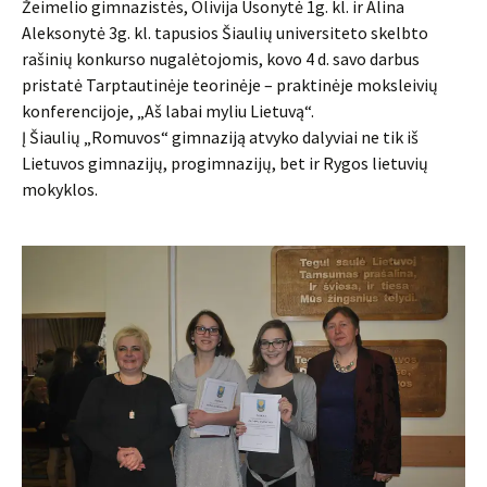
Žeimelio gimnazistės, Olivija Usonytė 1g. kl. ir Alina
Aleksonytė 3g. kl. tapusios Šiaulių universiteto skelbto
rašinių konkurso nugalėtojomis, kovo 4 d. savo darbus
pristatė Tarptautinėje teorinėje – praktinėje moksleivių
konferencijoje, „Aš labai myliu Lietuvą“.
Į Šiaulių „Romuvos“ gimnaziją atvyko dalyviai ne tik iš
Lietuvos gimnazijų, progimnazijų, bet ir Rygos lietuvių
mokyklos.