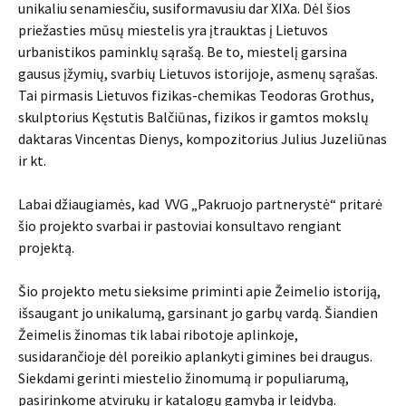
unikaliu senamiesčiu, susiformavusiu dar XIXa. Dėl šios
priežasties mūsų miestelis yra įtrauktas į Lietuvos
urbanistikos paminklų sąrašą. Be to, miestelį garsina
gausus įžymių, svarbių Lietuvos istorijoje, asmenų sąrašas.
Tai pirmasis Lietuvos fizikas-chemikas Teodoras Grothus,
skulptorius Kęstutis Balčiūnas, fizikos ir gamtos mokslų
daktaras Vincentas Dienys, kompozitorius Julius Juzeliūnas
ir kt.
Labai džiaugiamės, kad VVG „Pakruojo partnerystė“ pritarė
šio projekto svarbai ir pastoviai konsultavo rengiant
projektą.
Šio projekto metu sieksime priminti apie Žeimelio istoriją,
išsaugant jo unikalumą, garsinant jo garbų vardą. Šiandien
Žeimelis žinomas tik labai ribotoje aplinkoje,
susidarančioje dėl poreikio aplankyti gimines bei draugus.
Siekdami gerinti miestelio žinomumą ir populiarumą,
pasirinkome atvirukų ir katalogų gamybą ir leidybą.