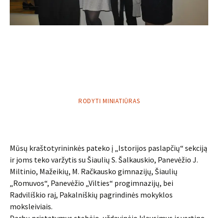
RODYTI MINIATIŪRAS
Mūsų kraštotyrininkės pateko į „Istorijos paslapčių“ sekciją
ir joms teko varžytis su Šiaulių S. Šalkauskio, Panevėžio J.
Miltinio, Mažeikių, M. Račkausko gimnazijų, Šiaulių
„Romuvos“, Panevėžio „Vilties“ progimnazijų, bei
Radviliškio raj, Pakalniškių pagrindinės mokyklos
moksleiviais.