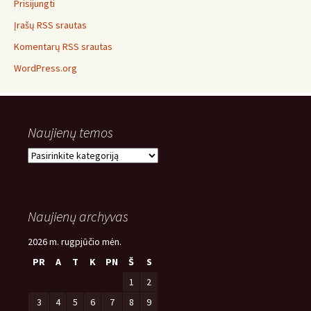
Prisijungti
Įrašų RSS srautas
Komentarų RSS srautas
WordPress.org
Naujienų temos
Naujienų
temos
Naujienų archyvas
2026 m. rugpjūčio mėn.
PR
A
T
K
PN
Š
S
1
2
3
4
5
6
7
8
9