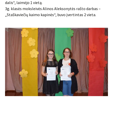
dalis“, laimėjo 1 vietą.
3g. klasės moksleivės Alinos Aleksonytės rašto darbas –
„Staškaviečių kaimo kapinės“, buvo įvertintas 2 vieta.