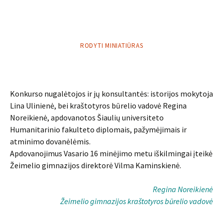
RODYTI MINIATIŪRAS
Konkurso nugalėtojos ir jų konsultantės: istorijos mokytoja
Lina Ulinienė, bei kraštotyros būrelio vadovė Regina
Noreikienė, apdovanotos Šiaulių universiteto
Humanitarinio fakulteto diplomais, pažymėjimais ir
atminimo dovanėlėmis.
Apdovanojimus Vasario 16 minėjimo metu iškilmingai įteikė
Žeimelio gimnazijos direktorė Vilma Kaminskienė.
Regina Noreikienė
Žeimelio gimnazijos kraštotyros būrelio vadovė