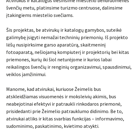
Atvirukus ir katalogus viešinsime miestelio bendruomenės
švenčių metu, platinsime turizmo centruose, dalinsime
įtakingiems miestelio svečiams.
Šis projektas, be atvirukų ir katalogų gamybos, suteikė
galimybę įsigyti nemažai techninių priemonių. Iš projekto
lėšų nusipirksime garso aparatūrą, skaitmeninį
fotoaparatą, nešiojamą kompiuterį ir projektorių bei kitas
priemones, kurių iki šiol neturėjome ir kurios labai
reikalingos švenčių ir renginių organizavimui, spausdinimui,
veiklos įamžinimui.
Manome, kad atvirukai, kuriuose Žeimelis bus
atskleidžiamas visuomenės ir moksleivių akimis, bus
neabejotinai efektyvi ir patraukli rinkodaros priemonė,
prisidedanti prie Žeimelio patrauklumo didinimo. Be to,
atvirukai atliks ir kitas svarbias funkcijas – informavimo,
sudominimo, paskatinimo, kvietimo atvykti.