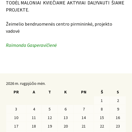
TODĖL MALONIAI KVIEČIAME AKTYVIAI DALYVAUTI ŠIAME
PROJEKTE.
Žeimelio bendruomenės centro pirmininkė, projekto
vadovė
Raimonda Gasperavičienė
2026 m. rugpjūčio mėn.
PR
A
T
K
PN
Š
S
1
2
3
4
5
6
7
8
9
10
11
12
13
14
15
16
17
18
19
20
21
22
23