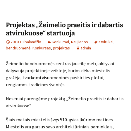
Projektas „Žeimelio praeitis ir dabartis
atvirukuose“ startuoja
2010 13 balandžio
Konkursai
,
Naujienos
atvirukai
,
bendruomenė
,
Konkursas
,
projektas
admin
Žeimelio bendruomenės centras jau eilę metų aktyviai
dalyvauja projektinėje veikloje, kurios dėka miestelis
gražėja, tvarkomi visuomeninės paskirties plotai,
rengiamos tradicinės šventės.
Neseniai parengėme projektą „Žeimelio praeitis ir dabartis
atvirukuose“.
Šiais metais miestelis švęs 510-ąsias įkūrimo metines.
Miestelis yra garsus savo architektūriniais paminklais,