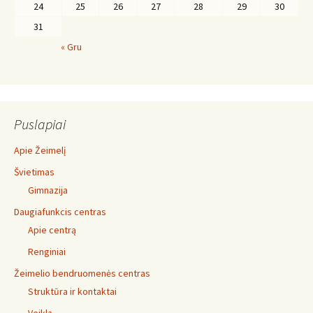
24
25
26
27
28
29
30
31
« Gru
Puslapiai
Apie Žeimelį
Švietimas
Gimnazija
Daugiafunkcis centras
Apie centrą
Renginiai
Žeimelio bendruomenės centras
Struktūra ir kontaktai