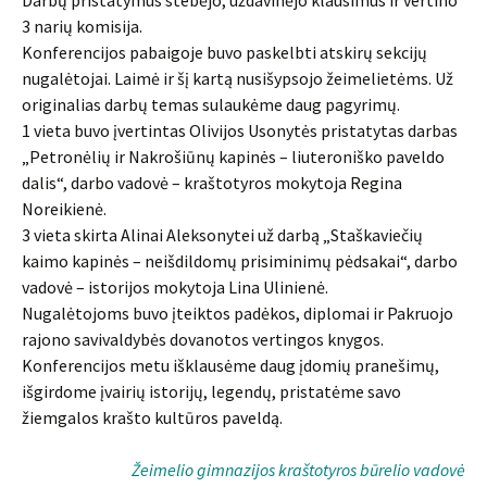
Darbų pristatymus stebėjo, uždavinėjo klausimus ir vertino
3 narių komisija.
Konferencijos pabaigoje buvo paskelbti atskirų sekcijų
nugalėtojai. Laimė ir šį kartą nusišypsojo žeimelietėms. Už
originalias darbų temas sulaukėme daug pagyrimų.
1 vieta buvo įvertintas Olivijos Usonytės pristatytas darbas
„Petronėlių ir Nakrošiūnų kapinės – liuteroniško paveldo
dalis“, darbo vadovė – kraštotyros mokytoja Regina
Noreikienė.
3 vieta skirta Alinai Aleksonytei už darbą „Staškaviečių
kaimo kapinės – neišdildomų prisiminimų pėdsakai“, darbo
vadovė – istorijos mokytoja Lina Ulinienė.
Nugalėtojoms buvo įteiktos padėkos, diplomai ir Pakruojo
rajono savivaldybės dovanotos vertingos knygos.
Konferencijos metu išklausėme daug įdomių pranešimų,
išgirdome įvairių istorijų, legendų, pristatėme savo
žiemgalos krašto kultūros paveldą.
Žeimelio gimnazijos kraštotyros būrelio vadovė