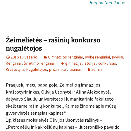
Regina Noreikienė
Žeimelietės – rašinių konkurso
nugalėtojos
2016 18 vasario
Gimnazijos renginiai
,
Įvykę renginiai
,
Įvykiai
,
Renginiai
,
Švietimo renginiai
gimnazija
,
istorija
,
Konkursas
,
Kraštotyra
,
Nugalėtojos
,
prizininkai
,
rašiniai
admin
Praėjusių metų pabaigoje, Žeimelio gimnazijos
kraštotyrininkės, Olivija Usonytė ir Alina Aleksonytė,
dalyvavo Šiaulių universiteto Humanitarinio fakulteto
skelbtame rašinių konkurse „Ką mes žinome apie mūsų
gyvenvietės senąsias kapines“.
1g. klasės moksleivės Olivijos Usonytės rašinys –
„Petronėlių ir Nakrošiūnų kapinės – liuteroniško paveldo