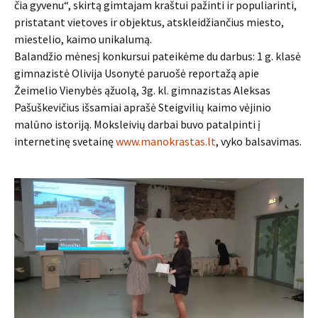
čia gyvenu“, skirtą gimtajam kraštui pažinti ir populiarinti,
pristatant vietoves ir objektus, atskleidžiančius miesto,
miestelio, kaimo unikalumą.
Balandžio mėnesį konkursui pateikėme du darbus: 1 g. klasė
gimnazistė Olivija Usonytė paruošė reportažą apie
Žeimelio Vienybės ąžuolą, 3g. kl. gimnazistas Aleksas
Pašuškevičius išsamiai aprašė Steigvilių kaimo vėjinio
malūno istoriją. Moksleivių darbai buvo patalpinti į
internetinę svetainę
www.manokrastas.lt
, vyko balsavimas.