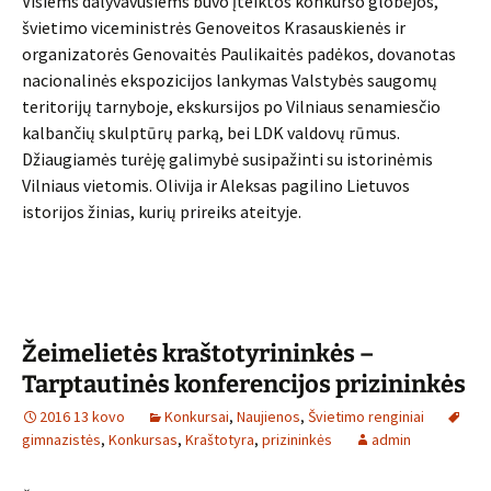
Visiems dalyvavusiems buvo įteiktos konkurso globėjos,
švietimo viceministrės Genoveitos Krasauskienės ir
organizatorės Genovaitės Paulikaitės padėkos, dovanotas
nacionalinės ekspozicijos lankymas Valstybės saugomų
teritorijų tarnyboje, ekskursijos po Vilniaus senamiesčio
kalbančių skulptūrų parką, bei LDK valdovų rūmus.
Džiaugiamės turėję galimybė susipažinti su istorinėmis
Vilniaus vietomis. Olivija ir Aleksas pagilino Lietuvos
istorijos žinias, kurių prireiks ateityje.
Žeimelietės kraštotyrininkės –
Tarptautinės konferencijos prizininkės
2016 13 kovo
Konkursai
,
Naujienos
,
Švietimo renginiai
gimnazistės
,
Konkursas
,
Kraštotyra
,
prizininkės
admin