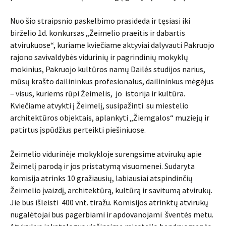
Nuo šio straipsnio paskelbimo prasideda ir tęsiasi iki
birželio 1d. konkursas „Žeimelio praeitis ir dabartis
atvirukuose“, kuriame kviečiame aktyviai dalyvauti Pakruojo
rajono savivaldybės vidurinių ir pagrindinių mokyklų
mokinius, Pakruojo kultūros namų Dailės studijos narius,
mūsų krašto dailininkus profesionalus, dailininkus mėgėjus
– visus, kuriems rūpi Žeimelis, jo istorija ir kultūra.
Kviečiame atvykti į Žeimelį, susipažinti su miestelio
architektūros objektais, aplankyti „Žiemgalos“ muziejų ir
patirtus įspūdžius perteikti piešiniuose.
Žeimelio vidurinėje mokykloje surengsime atvirukų apie
Žeimelį parodą ir jos pristatymą visuomenei. Sudaryta
komisija atrinks 10 gražiausių, labiausiai atspindinčių
Žeimelio įvaizdį, architektūrą, kultūrą ir savitumą atvirukų.
Jie bus išleisti 400 vnt. tiražu. Komisijos atrinktų atvirukų
nugalėtojai bus pagerbiami ir apdovanojami šventės metu.