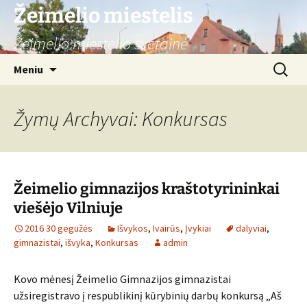
Žeimelio miestelis
Žeimelio miestelio svetainė
Pereiti
Ieškoti:
Meniu
prie
turinio
Žymų Archyvai: Konkursas
Žeimelio gimnazijos kraštotyrininkai
viešėjo Vilniuje
2016 30 gegužės
Išvykos
,
Ivairūs
,
Įvykiai
dalyviai
,
gimnazistai
,
išvyka
,
Konkursas
admin
Kovo mėnesį Žeimelio Gimnazijos gimnazistai
užsiregistravo į respublikinį kūrybinių darbų konkursą „Aš