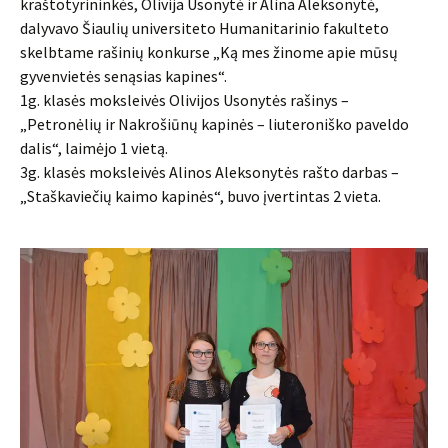
kraštotyrininkės, Olivija Usonytė ir Alina Aleksonytė,
dalyvavo Šiaulių universiteto Humanitarinio fakulteto
skelbtame rašinių konkurse „Ką mes žinome apie mūsų
gyvenvietės senąsias kapines“.
1g. klasės moksleivės Olivijos Usonytės rašinys –
„Petronėlių ir Nakrošiūnų kapinės – liuteroniško paveldo
dalis“, laimėjo 1 vietą.
3g. klasės moksleivės Alinos Aleksonytės rašto darbas –
„Staškaviečių kaimo kapinės“, buvo įvertintas 2 vieta.