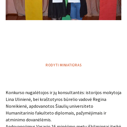
RODYTI MINIATIŪRAS
Konkurso nugalėtojos ir jų konsultantės: istorijos mokytoja
Lina Ulinienė, bei kraštotyros būrelio vadovė Regina
Noreikienė, apdovanotos Šiaulių universiteto
Humanitarinio fakulteto diplomais, pažymėjimais ir
atminimo dovanėlėmis.
Apdovanojimus Vasario 16 minėjimo metu iškilmingai įteikė