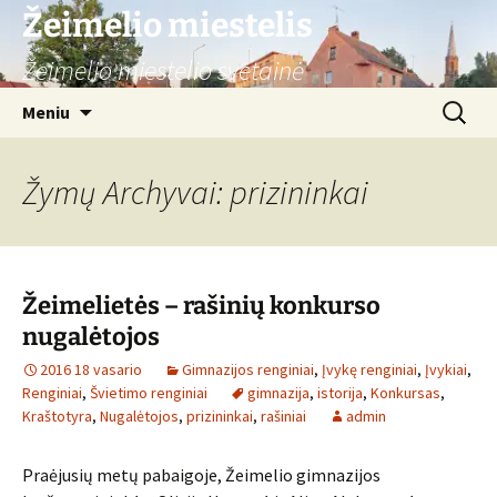
Žeimelio miestelis
Žeimelio miestelio svetainė
Pereiti
Ieškoti:
Meniu
prie
turinio
Žymų Archyvai: prizininkai
Žeimelietės – rašinių konkurso
nugalėtojos
2016 18 vasario
Gimnazijos renginiai
,
Įvykę renginiai
,
Įvykiai
,
Renginiai
,
Švietimo renginiai
gimnazija
,
istorija
,
Konkursas
,
Kraštotyra
,
Nugalėtojos
,
prizininkai
,
rašiniai
admin
Praėjusių metų pabaigoje, Žeimelio gimnazijos