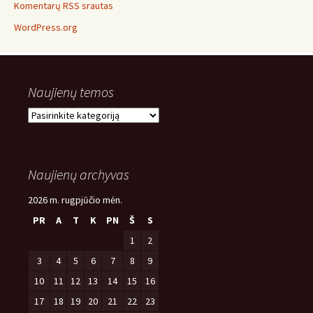
Komentarų RSS srautas
WordPress.org
Naujienų temos
Naujienų
temos
Naujienų archyvas
2026 m. rugpjūčio mėn.
PR
A
T
K
PN
Š
S
1
2
3
4
5
6
7
8
9
10
11
12
13
14
15
16
17
18
19
20
21
22
23