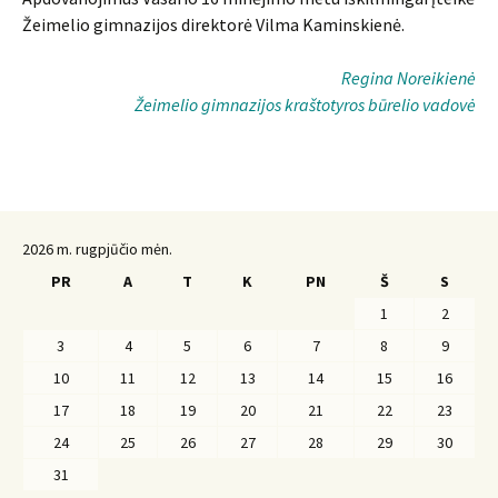
Žeimelio gimnazijos direktorė Vilma Kaminskienė.
Regina Noreikienė
Žeimelio gimnazijos kraštotyros būrelio vadovė
2026 m. rugpjūčio mėn.
PR
A
T
K
PN
Š
S
1
2
3
4
5
6
7
8
9
10
11
12
13
14
15
16
17
18
19
20
21
22
23
24
25
26
27
28
29
30
31