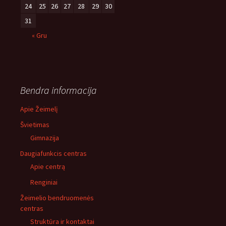
24
25
26
27
28
29
30
31
« Gru
Bendra informacija
Apie Žeimelį
Švietimas
Gimnazija
Daugiafunkcis centras
Apie centrą
Renginiai
Žeimelio bendruomenės
centras
Struktūra ir kontaktai