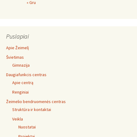
« Gru
Puslapiai
Apie Žeimelį
Švietimas
Gimnazija
Daugiafunkcis centras
Apie centrą
Renginiai
Žeimelio bendruomenės centras
Struktūra ir kontaktai
Veikla
Nuostatai
Projektai