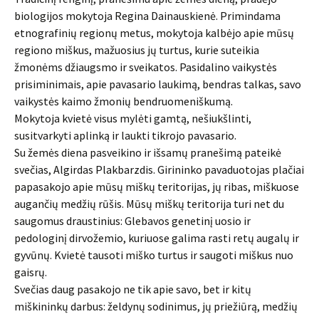
biologijos mokytoja Regina Dainauskienė. Primindama
etnografinių regionų metus, mokytoja kalbėjo apie mūsų
regiono miškus, mažuosius jų turtus, kurie suteikia
žmonėms džiaugsmo ir sveikatos. Pasidalino vaikystės
prisiminimais, apie pavasario laukimą, bendras talkas, savo
vaikystės kaimo žmonių bendruomeniškumą.
Mokytoja kvietė visus mylėti gamtą, nešiukšlinti,
susitvarkyti aplinką ir laukti tikrojo pavasario.
Su žemės diena pasveikino ir išsamų pranešimą pateikė
svečias, Algirdas Plakbarzdis. Girininko pavaduotojas plačiai
papasakojo apie mūsų miškų teritorijas, jų ribas, miškuose
augančių medžių rūšis. Mūsų miškų teritorija turi net du
saugomus draustinius: Glebavos genetinį uosio ir
pedologinį dirvožemio, kuriuose galima rasti retų augalų ir
gyvūnų. Kvietė tausoti miško turtus ir saugoti miškus nuo
gaisrų.
Svečias daug pasakojo ne tik apie savo, bet ir kitų
miškininkų darbus: želdynų sodinimus, jų priežiūrą, medžių