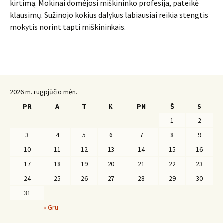
kirtimą. Mokinai domėjosi miškininko profesija, pateikė
klausimų. Sužinojo kokius dalykus labiausiai reikia stengtis
mokytis norint tapti miškininkais.
2026 m. rugpjūčio mėn.
PR
A
T
K
PN
Š
S
1
2
3
4
5
6
7
8
9
10
11
12
13
14
15
16
17
18
19
20
21
22
23
24
25
26
27
28
29
30
31
« Gru