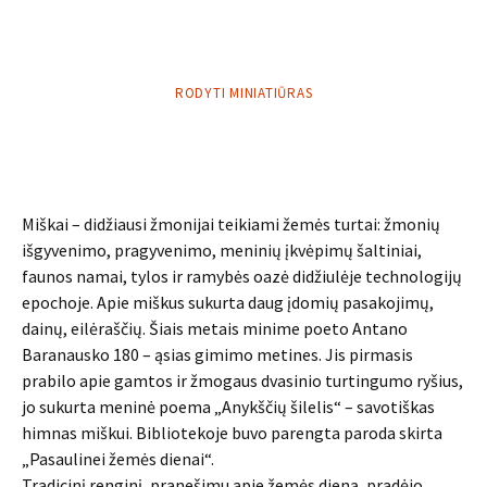
RODYTI MINIATIŪRAS
Miškai – didžiausi žmonijai teikiami žemės turtai: žmonių
išgyvenimo, pragyvenimo, meninių įkvėpimų šaltiniai,
faunos namai, tylos ir ramybės oazė didžiulėje technologijų
epochoje. Apie miškus sukurta daug įdomių pasakojimų,
dainų, eilėraščių. Šiais metais minime poeto Antano
Baranausko 180 – ąsias gimimo metines. Jis pirmasis
prabilo apie gamtos ir žmogaus dvasinio turtingumo ryšius,
jo sukurta meninė poema „Anykščių šilelis“ – savotiškas
himnas miškui. Bibliotekoje buvo parengta paroda skirta
„Pasaulinei žemės dienai“.
Tradicinį renginį, pranešimu apie žemės dieną, pradėjo