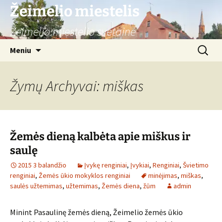
Žeimelio miestelis
Žeimelio miestelio svetainė
Pereiti
Ieškoti:
Meniu
prie
turinio
Žymų Archyvai: miškas
Žemės dieną kalbėta apie miškus ir
saulę
2015 3 balandžio
Įvykę renginiai
,
Įvykiai
,
Renginiai
,
Švietimo
renginiai
,
Žemės ūkio mokyklos renginiai
minėjimas
,
miškas
,
saulės užtemimas
,
užtemimas
,
Žemės diena
,
žūm
admin
Minint Pasaulinę žemės dieną, Žeimelio žemės ūkio