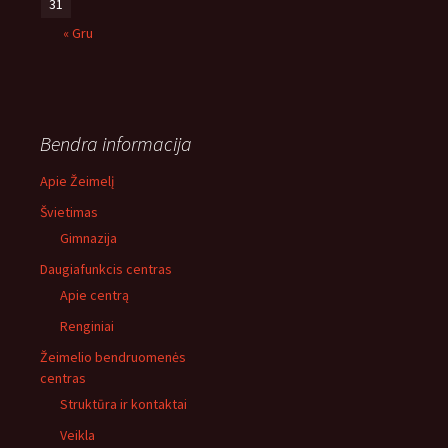
31
« Gru
Bendra informacija
Apie Žeimelį
Švietimas
Gimnazija
Daugiafunkcis centras
Apie centrą
Renginiai
Žeimelio bendruomenės
centras
Struktūra ir kontaktai
Veikla