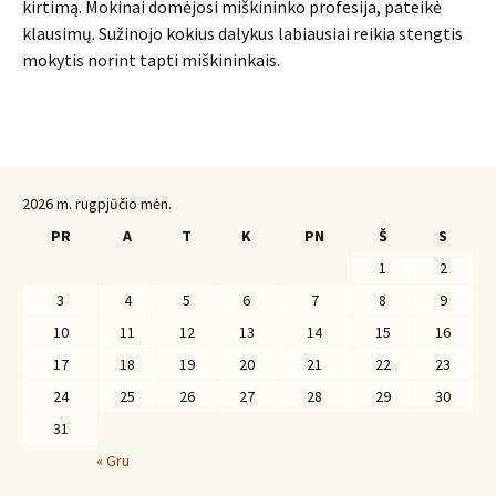
kirtimą. Mokinai domėjosi miškininko profesija, pateikė
klausimų. Sužinojo kokius dalykus labiausiai reikia stengtis
mokytis norint tapti miškininkais.
2026 m. rugpjūčio mėn.
PR
A
T
K
PN
Š
S
1
2
3
4
5
6
7
8
9
10
11
12
13
14
15
16
17
18
19
20
21
22
23
24
25
26
27
28
29
30
31
« Gru