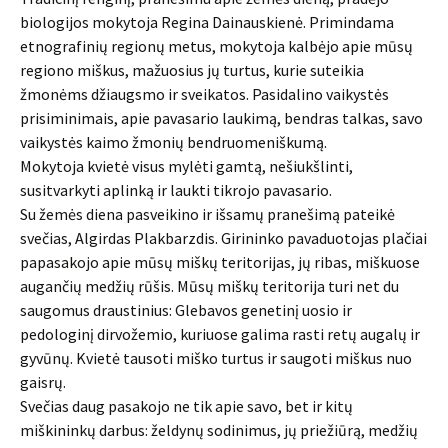
biologijos mokytoja Regina Dainauskienė. Primindama
etnografinių regionų metus, mokytoja kalbėjo apie mūsų
regiono miškus, mažuosius jų turtus, kurie suteikia
žmonėms džiaugsmo ir sveikatos. Pasidalino vaikystės
prisiminimais, apie pavasario laukimą, bendras talkas, savo
vaikystės kaimo žmonių bendruomeniškumą.
Mokytoja kvietė visus mylėti gamtą, nešiukšlinti,
susitvarkyti aplinką ir laukti tikrojo pavasario.
Su žemės diena pasveikino ir išsamų pranešimą pateikė
svečias, Algirdas Plakbarzdis. Girininko pavaduotojas plačiai
papasakojo apie mūsų miškų teritorijas, jų ribas, miškuose
augančių medžių rūšis. Mūsų miškų teritorija turi net du
saugomus draustinius: Glebavos genetinį uosio ir
pedologinį dirvožemio, kuriuose galima rasti retų augalų ir
gyvūnų. Kvietė tausoti miško turtus ir saugoti miškus nuo
gaisrų.
Svečias daug pasakojo ne tik apie savo, bet ir kitų
miškininkų darbus: želdynų sodinimus, jų priežiūrą, medžių