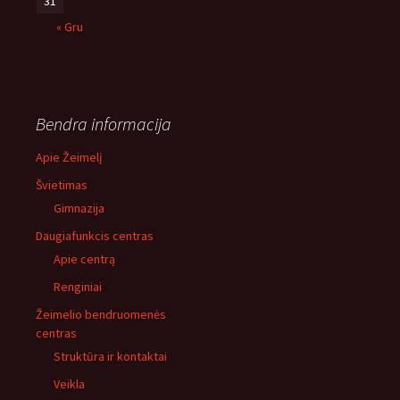
31
« Gru
Bendra informacija
Apie Žeimelį
Švietimas
Gimnazija
Daugiafunkcis centras
Apie centrą
Renginiai
Žeimelio bendruomenės
centras
Struktūra ir kontaktai
Veikla