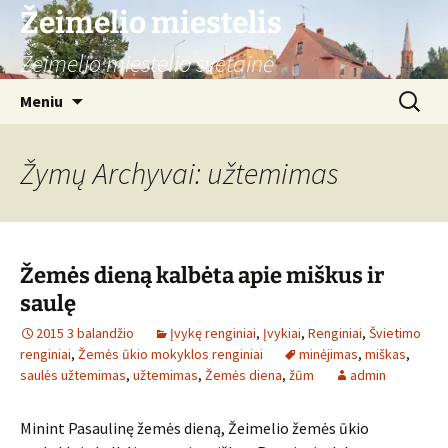
Žeimelio miestelis
Žeimelio miestelio svetainė
Pereiti
Ieškoti:
Meniu
prie
turinio
Žymų Archyvai: užtemimas
Žemės dieną kalbėta apie miškus ir
saulę
2015 3 balandžio
Įvykę renginiai
,
Įvykiai
,
Renginiai
,
Švietimo
renginiai
,
Žemės ūkio mokyklos renginiai
minėjimas
,
miškas
,
saulės užtemimas
,
užtemimas
,
Žemės diena
,
žūm
admin
Minint Pasaulinę žemės dieną, Žeimelio žemės ūkio