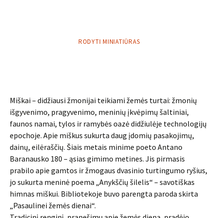
RODYTI MINIATIŪRAS
Miškai – didžiausi žmonijai teikiami žemės turtai: žmonių
išgyvenimo, pragyvenimo, meninių įkvėpimų šaltiniai,
faunos namai, tylos ir ramybės oazė didžiulėje technologijų
epochoje. Apie miškus sukurta daug įdomių pasakojimų,
dainų, eilėraščių. Šiais metais minime poeto Antano
Baranausko 180 – ąsias gimimo metines. Jis pirmasis
prabilo apie gamtos ir žmogaus dvasinio turtingumo ryšius,
jo sukurta meninė poema „Anykščių šilelis“ – savotiškas
himnas miškui. Bibliotekoje buvo parengta paroda skirta
„Pasaulinei žemės dienai“.
Tradicinį renginį, pranešimu apie žemės dieną, pradėjo