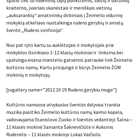
Spalio 19d. su rudeninių lapų puokštėmis, vaisių ir daržovių
kraitėmis, įvairiais skanėstais ir meniškais vietinių
,,auksarankių“ amatininkų dirbiniais į Žeimelio vidurinę
mokyklą atkeliavo nuotaikinga rudens gėrybių ir amatų
šventė ,,Rudens simfonija“.
Nuo pat ryto kartu su auklėtojais ir mokytojais prie
mokyklos išsirikiavo 1-12 klasių mokiniai ir linksma bei
spalvinga eisena miestelio gatvėmis patraukė link Žeimelio
kultūros namų. Kartu prisijungė ir būrys Žeimelio ŽŪM
mokinių ir mokytojų.
[svgallery name=”2012 10 19 Rudens gerybiu muge”]
Kultūros namuose atvykusius šventės dalyvius trankia
muzika pasitiko Žeimelio kultūros namų kaimo kapela,
vadovaujama Stanislovo Zuoko ir šventės vedantieji: Šalna –
11 klasės mokinė Samanta Šaknevičiūtė ir Auksinis
Rudenėlis – 11 klasės mokinys Lukas Vaičiulis.