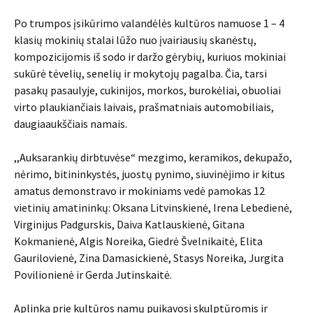
Po trumpos įsikūrimo valandėlės kultūros namuose 1 – 4
klasių mokinių stalai lūžo nuo įvairiausių skanėstų,
kompozicijomis iš sodo ir daržo gėrybių, kuriuos mokiniai
sukūrė tėvelių, senelių ir mokytojų pagalba. Čia, tarsi
pasakų pasaulyje, cukinijos, morkos, burokėliai, obuoliai
virto plaukiančiais laivais, prašmatniais automobiliais,
daugiaaukščiais namais.
,,Auksarankių dirbtuvėse“ mezgimo, keramikos, dekupažo,
nėrimo, bitininkystės, juostų pynimo, siuvinėjimo ir kitus
amatus demonstravo ir mokiniams vedė pamokas 12
vietinių amatininkų: Oksana Litvinskienė, Irena Lebedienė,
Virginijus Padgurskis, Daiva Katlauskienė, Gitana
Kokmanienė, Algis Noreika, Giedrė Švelnikaitė, Elita
Gaurilovienė, Zina Damasickienė, Stasys Noreika, Jurgita
Povilionienė ir Gerda Jutinskaitė.
Aplinka prie kultūros namų puikavosi skulptūromis ir