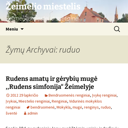
Žeimelio miestelis
Žeimelio miestelio svetainė
Pereiti
Ieškoti:
Meniu
prie
turinio
Žymų Archyvai: ruduo
Rudens amatų ir gėrybių mugė
,,Rudens simfonija“ Žeimelyje
2012 29 lapkričio
Bendruomenės renginiai
,
Įvykę renginiai
,
Įvykiai
,
Miestelio renginiai
,
Renginiai
,
Vidurinės mokyklos
renginiai
bendruomenė
,
Mokykla
,
mugė
,
renginys
,
ruduo
,
šventė
admin