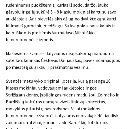
rudeninėmis puokštėmis, kurias iš sodo, daržo, lauko
gėrybių ir gėlių sukūrė 5 – 8 klasių mokiniai kartu su savo
auklėtojais. Ant pievelės akis džiugino dvyliktokų sukurti
kilimai iš gamtinių medžiagų. Su kvapniais patiekalais ir
kaimiškomis pre kėmis šurmuliavo Mikoliškio
bendruomenės kiemelis.
Mažiesiems žventės dalyviams neapsakomą malonumą
suteikė ūkininkas Česlovas Dainauskas, pavėžindamas juos
po miestelį su arkliu ir prašmatniu vežimu.
Šventės metu vyko originali loterija, kurią parengė 10
klasės mokiniai, vadovaujami auklėtojos Ingos
Strižigauskienės, įspūdingas rudens madų šou, Žeimelio ir
Bardiškių kultūros namų saviveiklininkų koncertas,
mokyklos gitaristų pasirodymas. Visai mokyklos
bendruomenei ir šventės dalyviams nuotaiką kėlė liaudiški
žaidimai ir rateliai, kuriuos vedė Bardiškių folklorinis