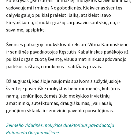
kolektyvas ,,Beržutėlis“ ir mažieji mokyklos saviveiklininkai,
vadovaujami Irminos Nogobodienės. Kiekvienas šventės
dalyvis galėjo puikiai praleisti laiką, atskleisti savo
kūrybiškumą, išmokti gražių tarpusavio santykių, na, ir
savaime, apsipirkti.
Šventės pabaigoje mokyklos direktorė Vilma Kaminskienė
ir seniūnės pavaduotojas Kęstutis Kabalinskas padėkojo už
puikiai organizuotą šventę, visus amatininkus apdovanojo
padėkos raštais, o mokinius – saldžiais prizais.
Džiaugiuosi, kad šioje naujomis spalvomis sužydėjusioje
šventėje pasireiškė mokyklos bendruomenės, kultūros
namų, seniūnijos, žemės ūkio mokyklos ir vietinių
amatininkų sutelktumas, draugiškumas, įvairiausių
gebėjimų sklaida ir senovinio paveldo puoselėjimas.
Žeimelio vidurinės mokyklos direktoriaus pavaduotoja
Raimonda Gasperavičienė.