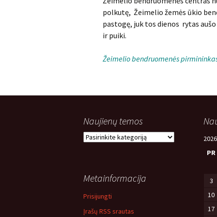
Žeimelio bendruomenės centras nuo
polkutę, Žeimelio žemės ūkio bend
pastogę, juk tos dienos rytas auš
ir puiki.
Žeimelio bendruomenės pirmininkas 
Naujienų temos
Nau
Naujienų
2026
temos
PR
Metainformacija
3
10
Prisijungti
17
Įrašų RSS srautas