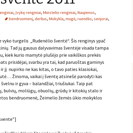
nginiai
,
Įvykę renginiai
,
Miestelio renginiai
,
Naujienos
,
bendruomenį
,
derlius
,
Mokykla
,
mugė
,
ruenėlio
,
senjorai
,
e vyko turgelis „Rudenėlio šventė“. Šis renginys ypač
nių. Tad jų gausus dalyvavimas šventėje visada tampa
bu, kiek kurio mamytė plušėjo prie vaikiškos prekės
ats prisidėjai, svarbu yra tai, kad paruoštas gaminys
 jį nupirko ne kas kitas, o tavo paties klasiokai,
čiutė… Žinoma, vaikai į šventę atsinešė parodyti kas
 švelnu ir gyva – balandžiai, triušiukai. Taip pat
 bulvių, moliūgų, obuolių, grūdų ir kitokių stalo ir
vietos bendruomenė, Žeimelio žemės ūkio mokyklos
svente”]