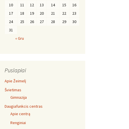
10
11
12
13
14
15
16
17
18
19
20
21
22
23
24
25
26
27
28
29
30
31
« Gru
Puslapiai
Apie Žeimelį
Švietimas
Gimnazija
Daugiafunkcis centras
Apie centrą
Renginiai