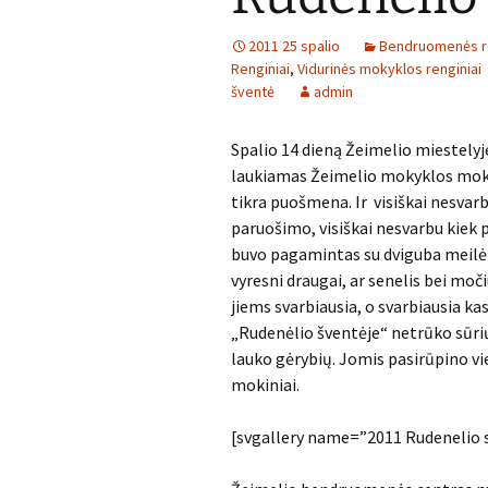
2011 25 spalio
Bendruomenės re
Renginiai
,
Vidurinės mokyklos renginiai
šventė
admin
Spalio 14 dieną Žeimelio miestelyj
laukiamas Žeimelio mokyklos moki
tikra puošmena. Ir visiškai nesvar
paruošimo, visiškai nesvarbu kiek p
buvo pagamintas su dviguba meilė ir
vyresni draugai, ar senelis bei mo
jiems svarbiausia, o svarbiausia kas
„Rudenėlio šventėje“ netrūko sūrių,
lauko gėrybių. Jomis pasirūpino 
mokiniai.
[svgallery name=”2011 Rudenelio 