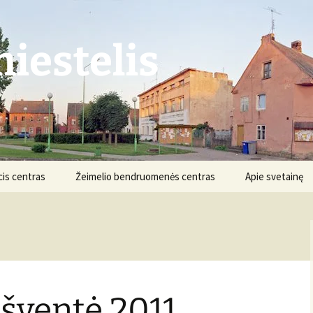
iestelis
is centras
Žeimelio bendruomenės centras
Apie svetainę
Struktūra ir kontaktai
Apie projektą
Veikla
Nuostatai
Informacija
Projektai
šventė 2011
Finansai