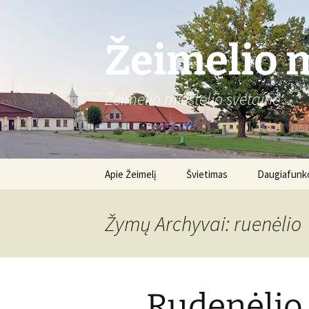
Žeimelio m
Žeimelio miestelio svetainė
Pereiti
Apie Žeimelį
Švietimas
Daugiafunkc
prie
turinio
Gimnazija
Apie centrą
Žymų Archyvai: ruenėlio
Renginiai
Rudenėlio 