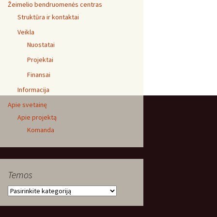
Žeimelio bendruomenės centras
Struktūra ir kontaktai
Veikla
Nuostatai
Projektai
Finansai
Informacija
Apie svetainę
Apie projektą
Komanda
Temos
Temos