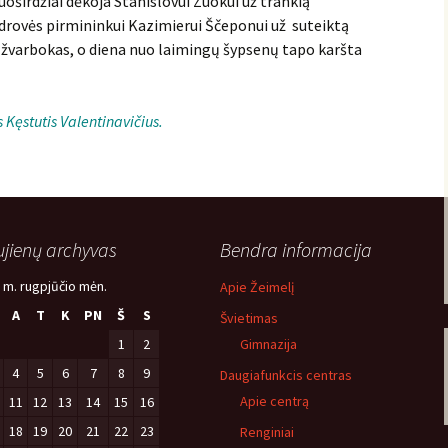
širdžiai dėkoja Stanislovui Zuokui už trankią
rovės pirmininkui Kazimierui Ščeponui už suteiktą
o žvarbokas, o diena nuo laimingų šypsenų tapo karšta
Kęstutis Valentinavičius.
jienų archyvas
Bendra informacija
 m. rugpjūčio mėn.
Apie Žeimelį
A
T
K
PN
Š
S
Švietimas
1
2
Gimnazija
4
5
6
7
8
9
Daugiafunkcis centras
Apie centrą
11
12
13
14
15
16
18
19
20
21
22
23
Renginiai