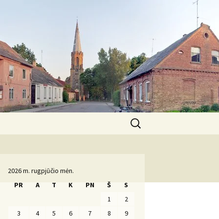
Ieškoti:
Komanda
2026 m. rugpjūčio mėn.
PR
A
T
K
PN
Š
S
1
2
3
4
5
6
7
8
9