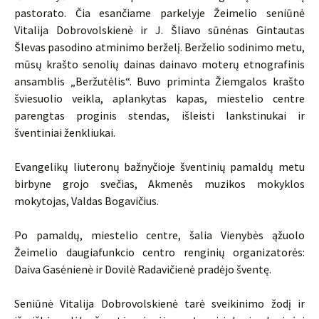
pastorato. Čia esančiame parkelyje Žeimelio seniūnė
Vitalija Dobrovolskienė ir J. Šliavo sūnėnas Gintautas
Šlevas pasodino atminimo berželį. Berželio sodinimo metu,
mūsų krašto senolių dainas dainavo moterų etnografinis
ansamblis „Beržutėlis“. Buvo priminta Žiemgalos krašto
šviesuolio veikla, aplankytas kapas, miestelio centre
parengtas proginis stendas, išleisti lankstinukai ir
šventiniai ženkliukai.
Evangelikų liuteronų bažnyčioje šventinių pamaldų metu
birbyne grojo svečias, Akmenės muzikos mokyklos
mokytojas, Valdas Bogavičius.
Po pamaldų, miestelio centre, šalia Vienybės ąžuolo
Žeimelio daugiafunkcio centro renginių organizatorės:
Daiva Gasėnienė ir Dovilė Radavičienė pradėjo šventę.
Seniūnė Vitalija Dobrovolskienė tarė sveikinimo žodį ir