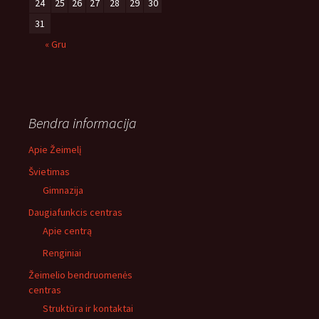
24
25
26
27
28
29
30
31
« Gru
Bendra informacija
Apie Žeimelį
Švietimas
Gimnazija
Daugiafunkcis centras
Apie centrą
Renginiai
Žeimelio bendruomenės
centras
Struktūra ir kontaktai