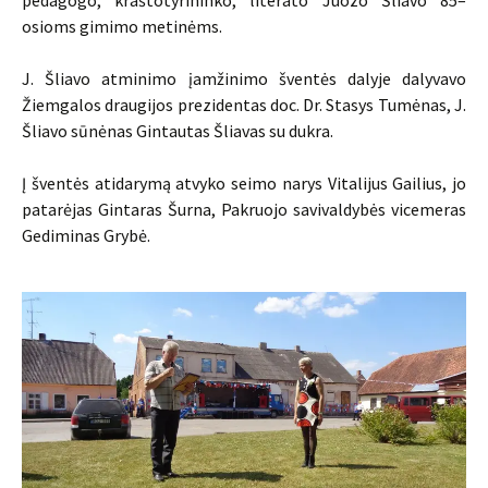
pedagogo, kraštotyrininko, literato Juozo Šliavo 85–
osioms gimimo metinėms.
J. Šliavo atminimo įamžinimo šventės dalyje dalyvavo
Žiemgalos draugijos prezidentas doc. Dr. Stasys Tumėnas, J.
Šliavo sūnėnas Gintautas Šliavas su dukra.
Į šventės atidarymą atvyko seimo narys Vitalijus Gailius, jo
patarėjas Gintaras Šurna, Pakruojo savivaldybės vicemeras
Gediminas Grybė.