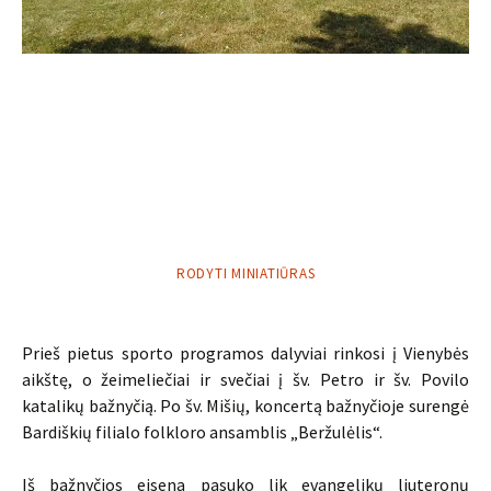
RODYTI MINIATIŪRAS
Prieš pietus sporto programos dalyviai rinkosi į Vienybės
aikštę, o žeimeliečiai ir svečiai į šv. Petro ir šv. Povilo
katalikų bažnyčią. Po šv. Mišių, koncertą bažnyčioje surengė
Bardiškių filialo folkloro ansamblis „Beržulėlis“.
Iš bažnyčios eisena pasuko lik evangelikų liuteronų