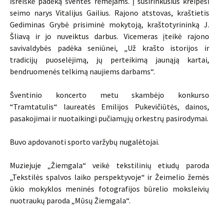
išreiškė padėką šventės rėmėjams. Į susirinkusius kreipėsi
seimo narys Vitalijus Gailius. Rajono atstovas, kraštietis
Gediminas Grybė prisiminė mokytoją, kraštotyrininką J.
Šliavą ir jo nuveiktus darbus. Vicemeras įteikė rajono
savivaldybės padėka seniūnei, „Už krašto istorijos ir
tradicijų puoselėjimą, jų perteikimą jaunąją kartai,
bendruomenės telkimą naujiems darbams“.
Šventinio koncerto metu skambėjo konkurso
“Tramtatulis“ laureatės Emilijos Pukevičiūtės, dainos,
pasakojimai ir nuotaikingi pučiamųjų orkestrų pasirodymai.
Buvo apdovanoti sporto varžybų nugalėtojai.
Muziejuje „Žiemgala“ veikė tekstilinių etiudų paroda
„Tekstilės spalvos laiko perspektyvoje“ ir Žeimelio žemės
ūkio mokyklos meninės fotografijos būrelio moksleivių
nuotraukų paroda „Mūsų Žiemgala“.