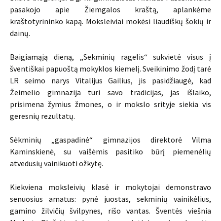
pasakojo apie Žiemgalos kraštą, aplankėme
kraštotyrininko kapą. Moksleiviai mokėsi liaudiškų šokių ir
dainų.
Baigiamąją dieną, „Sekminių ragelis“ sukvietė visus į
šventiškai papuoštą mokyklos kiemelį. Sveikinimo žodį tarė
LR seimo narys Vitalijus Gailius, jis pasidžiaugė, kad
Žeimelio gimnazija turi savo tradicijas, jas išlaiko,
prisimena žymius žmones, o ir mokslo srityje siekia vis
geresnių rezultatų.
Sėkminių „gaspadinė“ gimnazijos direktorė Vilma
Kaminskienė, su vaišėmis pasitiko būrį piemenėlių
atvedusių vainikuoti ožkytę.
Kiekviena moksleivių klasė ir mokytojai demonstravo
senuosius amatus: pynė juostas, sekminių vainikėlius,
gamino žilvičių švilpynes, rišo vantas. Šventės viešnia