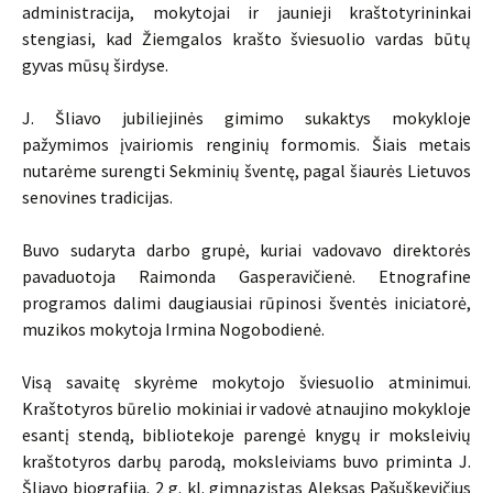
administracija, mokytojai ir jaunieji kraštotyrininkai
stengiasi, kad Žiemgalos krašto šviesuolio vardas būtų
gyvas mūsų širdyse.
J. Šliavo jubiliejinės gimimo sukaktys mokykloje
pažymimos įvairiomis renginių formomis. Šiais metais
nutarėme surengti Sekminių šventę, pagal šiaurės Lietuvos
senovines tradicijas.
Buvo sudaryta darbo grupė, kuriai vadovavo direktorės
pavaduotoja Raimonda Gasperavičienė. Etnografine
programos dalimi daugiausiai rūpinosi šventės iniciatorė,
muzikos mokytoja Irmina Nogobodienė.
Visą savaitę skyrėme mokytojo šviesuolio atminimui.
Kraštotyros būrelio mokiniai ir vadovė atnaujino mokykloje
esantį stendą, bibliotekoje parengė knygų ir moksleivių
kraštotyros darbų parodą, moksleiviams buvo priminta J.
Šliavo biografija. 2 g. kl. gimnazistas Aleksas Pašuškevičius