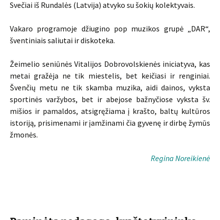
Svečiai iš Rundalės (Latvija) atvyko su šokių kolektyvais.
Vakaro programoje džiugino pop muzikos grupė „DAR“,
šventiniais saliutai ir diskoteka.
Žeimelio seniūnės Vitalijos Dobrovolskienės iniciatyva, kas
metai gražėja ne tik miestelis, bet keičiasi ir renginiai.
Švenčių metu ne tik skamba muzika, aidi dainos, vyksta
sportinės varžybos, bet ir abejose bažnyčiose vyksta šv.
mišios ir pamaldos, atsigręžiama į krašto, baltų kultūros
istoriją, prisimenami ir įamžinami čia gyvenę ir dirbę žymūs
žmonės.
Regina Noreikienė