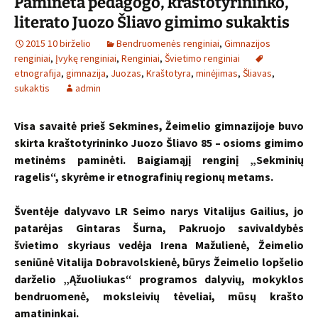
Paminėta pedagogo, kraštotyrininko,
literato Juozo Šliavo gimimo sukaktis
2015 10 birželio
Bendruomenės renginiai
,
Gimnazijos
renginiai
,
Įvykę renginiai
,
Renginiai
,
Švietimo renginiai
etnografija
,
gimnazija
,
Juozas
,
Kraštotyra
,
minėjimas
,
Šliavas
,
sukaktis
admin
Visa savaitė prieš Sekmines, Žeimelio gimnazijoje buvo
skirta kraštotyrininko Juozo Šliavo 85 – osioms gimimo
metinėms paminėti. Baigiamąjį renginį „Sekminių
ragelis“, skyrėme ir etnografinių regionų metams.
Šventėje dalyvavo LR Seimo narys Vitalijus Gailius, jo
patarėjas Gintaras Šurna, Pakruojo savivaldybės
švietimo skyriaus vedėja Irena Mažulienė, Žeimelio
seniūnė Vitalija Dobravolskienė, būrys Žeimelio lopšelio
darželio „Ąžuoliukas“ programos dalyvių, mokyklos
bendruomenė, moksleivių tėveliai, mūsų krašto
amatininkai.