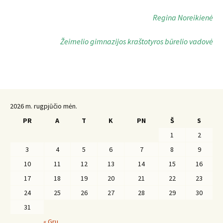
Regina Noreikienė
Žeimelio gimnazijos kraštotyros būrelio vadovė
2026 m. rugpjūčio mėn.
PR
A
T
K
PN
Š
S
1
2
3
4
5
6
7
8
9
10
11
12
13
14
15
16
17
18
19
20
21
22
23
24
25
26
27
28
29
30
31
« Gru