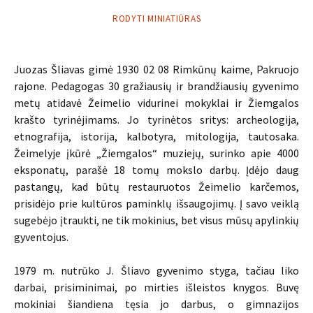
RODYTI MINIATIŪRAS
Juozas Šliavas gimė 1930 02 08 Rimkūnų kaime, Pakruojo
rajone. Pedagogas 30 gražiausių ir brandžiausių gyvenimo
metų atidavė Žeimelio vidurinei mokyklai ir Žiemgalos
krašto tyrinėjimams. Jo tyrinėtos sritys: archeologija,
etnografija, istorija, kalbotyra, mitologija, tautosaka.
Žeimelyje įkūrė „Žiemgalos“ muziejų, surinko apie 4000
eksponatų, parašė 18 tomų mokslo darbų. Įdėjo daug
pastangų, kad būtų restauruotos Žeimelio karčemos,
prisidėjo prie kultūros paminklų išsaugojimų. Į savo veiklą
sugebėjo įtraukti, ne tik mokinius, bet visus mūsų apylinkių
gyventojus.
1979 m. nutrūko J. Šliavo gyvenimo styga, tačiau liko
darbai, prisiminimai, po mirties išleistos knygos. Buvę
mokiniai šiandiena tęsia jo darbus, o gimnazijos