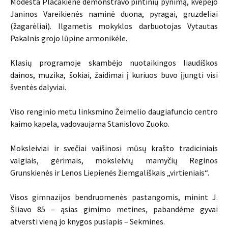
Modesta Plačakienė demonstravo pintinių pynimą, kvepėjo
Janinos Vareikienės naminė duona, pyragai, gruzdeliai
(žagarėliai). Ilgametis mokyklos darbuotojas Vytautas
Pakalnis grojo lūpine armonikėle.
Klasių programoje skambėjo nuotaikingos liaudiškos
dainos, muzika, šokiai, žaidimai į kuriuos buvo įjungti visi
šventės dalyviai.
Viso renginio metu linksmino Žeimelio daugiafuncio centro
kaimo kapela, vadovaujama Stanislovo Zuoko.
Moksleiviai ir svečiai vaišinosi mūsų krašto tradiciniais
valgiais, gėrimais, moksleivių mamyčių Reginos
Grunskienės ir Lenos Liepienės žiemgališkais „virtieniais“.
Visos gimnazijos bendruomenės pastangomis, minint J.
Šliavo 85 – ąsias gimimo metines, pabandėme gyvai
atversti vieną jo knygos puslapis – Sekmines.