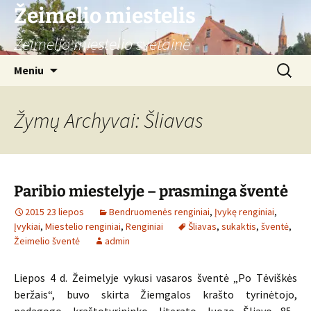
Žeimelio miestelis
Žeimelio miestelio svetainė
Pereiti
Ieškoti:
Meniu
prie
turinio
Žymų Archyvai: Šliavas
Paribio miestelyje – prasminga šventė
2015 23 liepos
Bendruomenės renginiai
,
Įvykę renginiai
,
Įvykiai
,
Miestelio renginiai
,
Renginiai
Šliavas
,
sukaktis
,
šventė
,
Žeimelio šventė
admin
Liepos 4 d. Žeimelyje vykusi vasaros šventė „Po Tėviškės
beržais“, buvo skirta Žiemgalos krašto tyrinėtojo,