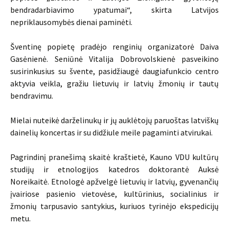
bendradarbiavimo ypatumai“, skirta Latvijos
nepriklausomybės dienai paminėti.
Šventinę popietę pradėjo renginių organizatorė Daiva
Gasėnienė. Seniūnė Vitalija Dobrovolskienė pasveikino
susirinkusius su švente, pasidžiaugė daugiafunkcio centro
aktyvia veikla, gražiu lietuvių ir latvių žmonių ir tautų
bendravimu.
Mielai nuteikė darželinukų ir jų auklėtojų paruoštas latviškų
dainelių koncertas ir su didžiule meile pagaminti atvirukai.
Pagrindinį pranešimą skaitė kraštietė, Kauno VDU kultūrų
studijų ir etnologijos katedros doktorantė Auksė
Noreikaitė. Etnologė apžvelgė lietuvių ir latvių, gyvenančių
įvairiose pasienio vietovėse, kultūrinius, socialinius ir
žmonių tarpusavio santykius, kuriuos tyrinėjo ekspedicijų
metu.