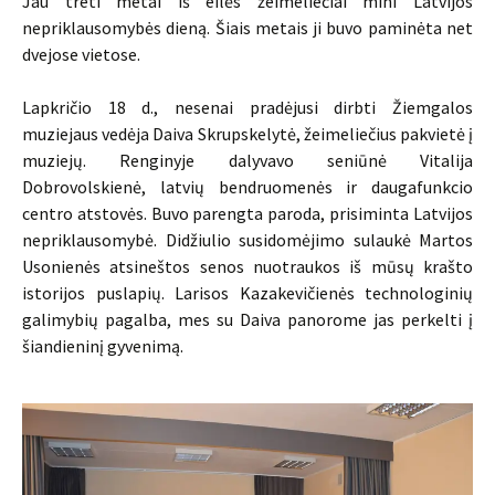
Jau treti metai iš eilės žeimeliečiai mini Latvijos
nepriklausomybės dieną. Šiais metais ji buvo paminėta net
dvejose vietose.
Lapkričio 18 d., nesenai pradėjusi dirbti Žiemgalos
muziejaus vedėja Daiva Skrupskelytė, žeimeliečius pakvietė į
muziejų. Renginyje dalyvavo seniūnė Vitalija
Dobrovolskienė, latvių bendruomenės ir daugafunkcio
centro atstovės. Buvo parengta paroda, prisiminta Latvijos
nepriklausomybė. Didžiulio susidomėjimo sulaukė Martos
Usonienės atsineštos senos nuotraukos iš mūsų krašto
istorijos puslapių. Larisos Kazakevičienės technologinių
galimybių pagalba, mes su Daiva panorome jas perkelti į
šiandieninį gyvenimą.