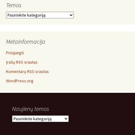
Temos
Temos
Metainformacija
Prisijungti
Įrašų RSS srautas
Komentarų RSS srautas
WordPress.org
Naujienų temos
Naujienų
temos