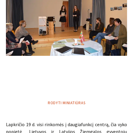
RODYTI MINIATIŪRAS
Lapkričio 19 d. visi rinkomės į daugiafunkcį centrą, čia vyko
popietė „Lietuvos ir Latvijos Žiemgalos gyventojų