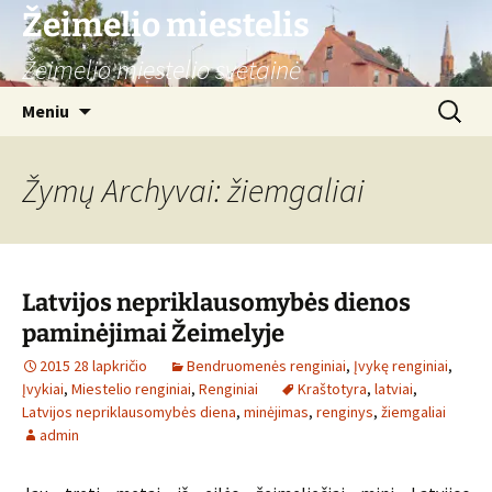
Žeimelio miestelis
Žeimelio miestelio svetainė
Pereiti
Ieškoti:
Meniu
prie
turinio
Žymų Archyvai: žiemgaliai
Latvijos nepriklausomybės dienos
paminėjimai Žeimelyje
2015 28 lapkričio
Bendruomenės renginiai
,
Įvykę renginiai
,
Įvykiai
,
Miestelio renginiai
,
Renginiai
Kraštotyra
,
latviai
,
Latvijos nepriklausomybės diena
,
minėjimas
,
renginys
,
žiemgaliai
admin