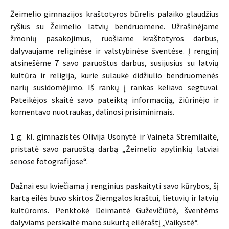
Žeimelio gimnazijos kraštotyros būrelis palaiko glaudžius
ryšius su Žeimelio latvių bendruomene. Užrašinėjame
žmonių pasakojimus, ruošiame kraštotyros darbus,
dalyvaujame religinėse ir valstybinėse šventėse. Į renginį
atsinešėme 7 savo paruoštus darbus, susijusius su latvių
kultūra ir religija, kurie sulaukė didžiulio bendruomenės
narių susidomėjimo. Iš rankų į rankas keliavo segtuvai.
Pateikėjos skaitė savo pateiktą informaciją, žiūrinėjo ir
komentavo nuotraukas, dalinosi prisiminimais.
1 g. kl. gimnazistės Olivija Usonytė ir Vaineta Stremilaitė,
pristatė savo paruoštą darbą „Žeimelio apylinkių latviai
senose fotografijose“.
Dažnai esu kviečiama į renginius paskaityti savo kūrybos, šį
kartą eilės buvo skirtos Žiemgalos kraštui, lietuvių ir latvių
kultūroms. Penktokė Deimantė Guževičiūtė, šventėms
dalyviams perskaitė mano sukurtą eilėraštį „Vaikystė“.