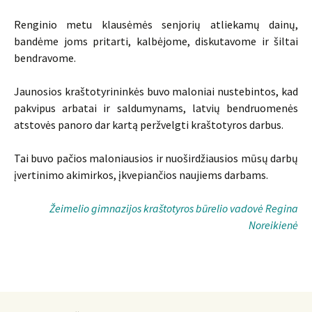
Renginio metu klausėmės senjorių atliekamų dainų,
bandėme joms pritarti, kalbėjome, diskutavome ir šiltai
bendravome.
Jaunosios kraštotyrininkės buvo maloniai nustebintos, kad
pakvipus arbatai ir saldumynams, latvių bendruomenės
atstovės panoro dar kartą peržvelgti kraštotyros darbus.
Tai buvo pačios maloniausios ir nuoširdžiausios mūsų darbų
įvertinimo akimirkos, įkvepiančios naujiems darbams.
Žeimelio gimnazijos kraštotyros būrelio vadovė Regina
Noreikienė