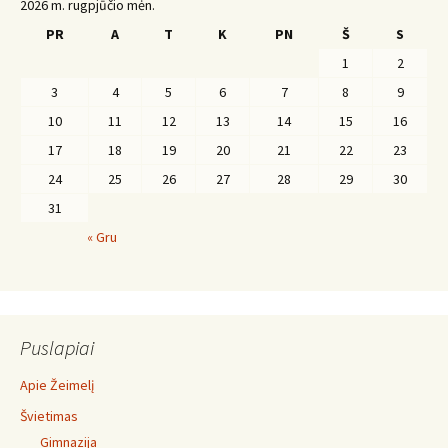
2026 m. rugpjūčio mėn.
PR
A
T
K
PN
Š
S
1
2
3
4
5
6
7
8
9
10
11
12
13
14
15
16
17
18
19
20
21
22
23
24
25
26
27
28
29
30
31
« Gru
Puslapiai
Apie Žeimelį
Švietimas
Gimnazija