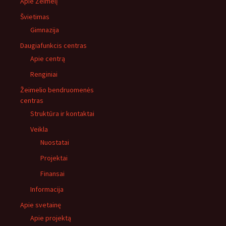
Apie Žeimelį
Švietimas
Gimnazija
Daugiafunkcis centras
Apie centrą
Renginiai
Žeimelio bendruomenės
centras
Struktūra ir kontaktai
Veikla
Nuostatai
Projektai
Finansai
Informacija
Apie svetainę
Apie projektą