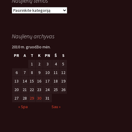
Naujienų temos
Naujienų
temos
Naujienų archyvas
2010 m. gruodžio mėn.
PR
A
T
K
PN
Š
S
1
2
3
4
5
6
7
8
9
10
11
12
13
14
15
16
17
18
19
20
21
22
23
24
25
26
27
28
29
30
31
« Spa
Sau »