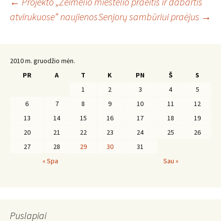
Įrašo
←
Projekto „Žeimelio miestelio praeitis ir dabartis
atvirukuose“ naujienos
Senjorų sambūriui praėjus
→
navigacija
2010 m. gruodžio mėn.
PR
A
T
K
PN
Š
S
1
2
3
4
5
6
7
8
9
10
11
12
13
14
15
16
17
18
19
20
21
22
23
24
25
26
27
28
29
30
31
« Spa
Sau »
Puslapiai