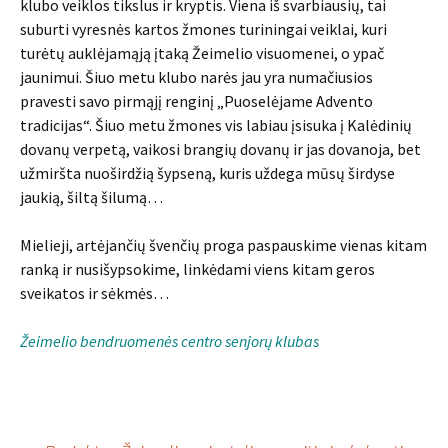
klubo veiklos tikslus ir kryptis. Viena iš svarbiausių, tai
suburti vyresnės kartos žmones turiningai veiklai, kuri
turėtų auklėjamąją įtaką Žeimelio visuomenei, o ypač
jaunimui. Šiuo metu klubo narės jau yra numačiusios
pravesti savo pirmąjį renginį „Puoselėjame Advento
tradicijas“. Šiuo metu žmones vis labiau įsisuka į Kalėdinių
dovanų verpetą, vaikosi brangių dovanų ir jas dovanoja, bet
užmiršta nuoširdžią šypseną, kuris uždega mūsų širdyse
jaukią, šiltą šilumą…
Mielieji, artėjančių švenčių proga paspauskime vienas kitam
ranką ir nusišypsokime, linkėdami viens kitam geros
sveikatos ir sėkmės…
Žeimelio bendruomenės centro senjorų klubas