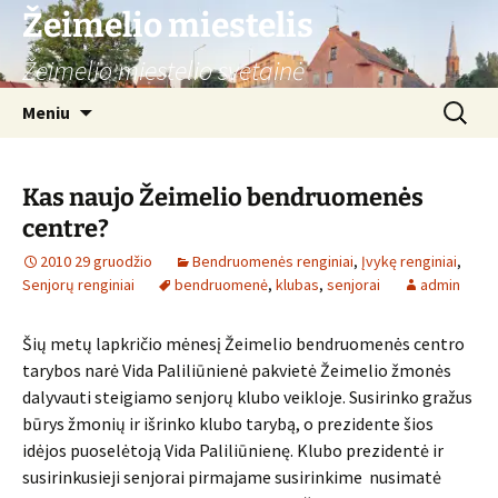
Žeimelio miestelis
Žeimelio miestelio svetainė
Pereiti
Ieškoti:
Meniu
prie
turinio
Kas naujo Žeimelio bendruomenės
centre?
2010 29 gruodžio
Bendruomenės renginiai
,
Įvykę renginiai
,
Senjorų renginiai
bendruomenė
,
klubas
,
senjorai
admin
Šių metų lapkričio mėnesį Žeimelio bendruomenės centro
tarybos narė Vida Paliliūnienė pakvietė Žeimelio žmonės
dalyvauti steigiamo senjorų klubo veikloje. Susirinko gražus
būrys žmonių ir išrinko klubo tarybą, o prezidente šios
idėjos puoselėtoją Vida Paliliūnienę. Klubo prezidentė ir
susirinkusieji senjorai pirmajame susirinkime nusimatė