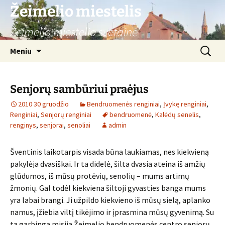
Žeimelio miestelis
Žeimelio miestelio svetainė
Pereiti
Ieškoti:
Meniu
prie
turinio
Senjorų sambūriui praėjus
2010 30 gruodžio
Bendruomenės renginiai
,
Įvykę renginiai
,
Renginiai
,
Senjorų renginiai
bendruomenė
,
Kalėdų senelis
,
renginys
,
senjorai
,
senoliai
admin
Šventinis laikotarpis visada būna laukiamas, nes kiekvieną
pakylėja dvasiškai. Ir ta didelė, šilta dvasia ateina iš amžių
glūdumos, iš mūsų protėvių, senolių – mums artimų
žmonių. Gal todėl kiekviena šiltoji gyvasties banga mums
yra labai brangi. Ji užpildo kiekvieno iš mūsų sielą, aplanko
namus, įžiebia viltį tikėjimo ir įprasmina mūsų gyvenimą. Su
ta garbinga misija Žeimelio bendruomenės centro senjorų