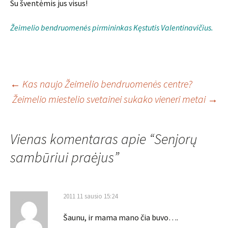
Su šventėmis jus visus!
Žeimelio bendruomenės pirmininkas Kęstutis Valentinavičius.
Įrašo
←
Kas naujo Žeimelio bendruomenės centre?
Žeimelio miestelio svetainei sukako vieneri metai
→
navigacija
Vienas komentaras apie “
Senjorų
sambūriui praėjus
”
2011 11 sausio 15:24
Šaunu, ir mama mano čia buvo….