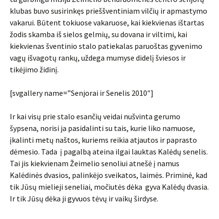
klubas buvo susirinkęs prieššventiniam vilčių ir apmastymo
vakarui. Būtent tokiuose vakaruose, kai kiekvienas ištartas
žodis skamba iš sielos gelmių, su dovana ir viltimi, kai
kiekvienas šventinio stalo patiekalas paruoštas gyvenimo
vagų išvagotų rankų, uždega mumyse didelį šviesos ir
tikėjimo židinį.
[svgallery name=”Senjorai ir Senelis 2010″]
Ir kai visų prie stalo esančių veidai nušvinta gerumo
šypsena, norisi ja pasidalinti su tais, kurie liko namuose,
įkalinti metų naštos, kuriems reikia atjautos ir paprasto
dėmesio. Tada į pagalbą ateina ilgai lauktas Kalėdų senelis.
Tai jis kiekvienam Žeimelio senoliui atnešė į namus
Kalėdinės dvasios, palinkėjo sveikatos, laimės. Priminė, kad
tik Jūsų mielieji seneliai, močiutės dėka gyva Kalėdų dvasia.
Ir tik Jūsų dėka ji gyvuos tėvų ir vaikų širdyse.