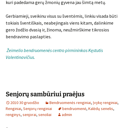
kuri padedama gerų žmonių gyvena jau šimtą metų.
Gerbiamieji, sveikinu visus su šventėmis, linkiu visada būti
tokiais šventiškais, neabejingais viens kitam, dalinkime
gero žodžio dvasią ir, žinoma, neužmirškime tikrosios
bendravimo paslapties.
Žeimelio bendruomenės centro pirmininkas Kęstutis
Valentinavičius.
Senjorų sambūriui praėjus
2010 30 gruodžio
Bendruomenės renginiai
,
Įvykę renginiai
,
Renginiai
,
Senjorų renginiai
bendruomenė
,
Kalėdų senelis
,
renginys
,
senjorai
,
senoliai
admin