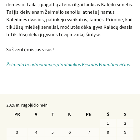
dėmesio. Tada į pagalbą ateina ilgai lauktas Kalėdų senelis.
Tai jis kiekvienam Žeimelio senoliui atnešė į namus
Kalėdinės dvasios, palinkėjo sveikatos, laimės. Priminė, kad
tik Jūsų mielieji seneliai, močiutės dėka gyva Kalėdų dvasia.
Ir tik Jūsų dėka ji gyvuos tėvų ir vaikų širdyse.
Su šventėmis jus visus!
Žeimelio bendruomenės pirmininkas Kęstutis Valentinavičius.
2026 m. rugpjūčio mėn.
PR
A
T
K
PN
Š
S
1
2
3
4
5
6
7
8
9