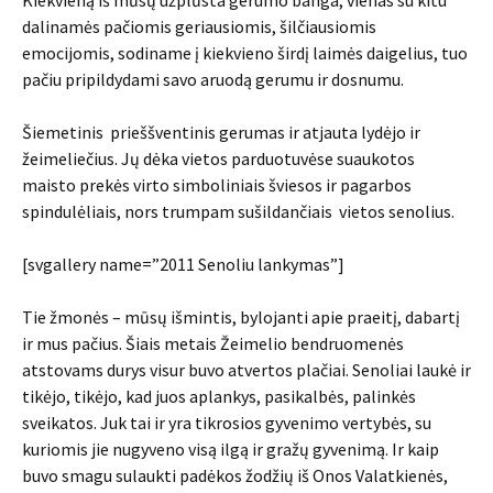
Kiekvieną iš mūsų užplūsta gerumo banga, vienas su kitu
dalinamės pačiomis geriausiomis, šilčiausiomis
emocijomis, sodiname į kiekvieno širdį laimės daigelius, tuo
pačiu pripildydami savo aruodą gerumu ir dosnumu.
Šiemetinis prieššventinis gerumas ir atjauta lydėjo ir
žeimeliečius. Jų dėka vietos parduotuvėse suaukotos
maisto prekės virto simboliniais šviesos ir pagarbos
spindulėliais, nors trumpam sušildančiais vietos senolius.
[svgallery name=”2011 Senoliu lankymas”]
Tie žmonės – mūsų išmintis, bylojanti apie praeitį, dabartį
ir mus pačius. Šiais metais Žeimelio bendruomenės
atstovams durys visur buvo atvertos plačiai. Senoliai laukė ir
tikėjo, tikėjo, kad juos aplankys, pasikalbės, palinkės
sveikatos. Juk tai ir yra tikrosios gyvenimo vertybės, su
kuriomis jie nugyveno visą ilgą ir gražų gyvenimą. Ir kaip
buvo smagu sulaukti padėkos žodžių iš Onos Valatkienės,