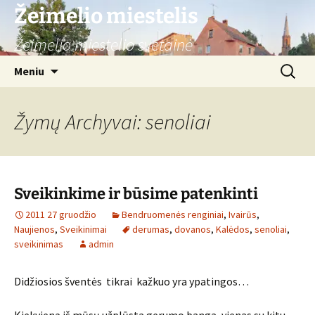
Žeimelio miestelis
Žeimelio miestelio svetainė
Pereiti
Ieškoti:
Meniu
prie
turinio
Žymų Archyvai: senoliai
Sveikinkime ir būsime patenkinti
2011 27 gruodžio
Bendruomenės renginiai
,
Ivairūs
,
Naujienos
,
Sveikinimai
derumas
,
dovanos
,
Kalėdos
,
senoliai
,
sveikinimas
admin
Didžiosios šventės tikrai kažkuo yra ypatingos…