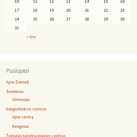
10
11
12
13
14
15
16
17
18
19
20
21
22
23
24
25
26
27
28
29
30
31
« Gru
Puslapiai
Apie Žeimelį
Švietimas
Gimnazija
Daugiafunkcis centras
Apie centrą
Renginiai
Žeimelio bendruomenės centras