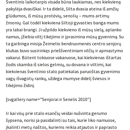
Šventinis laikotarpis visada būna laukiamas, nes kiekvieną
pakylėja dvasiškai. Ir ta didelė, šilta dvasia ateina iš amžių
glūdumos, iš mūsų protėvių, senolių – mums artimų
žmonių. Gal todėl kiekviena šiltoji gyvasties banga mums
yra labai brangi. Ji užpildo kiekvieno iš mūsų sielą, aplanko
namus, įžiebia viltį tikėjimo ir įprasmina mūsų gyvenimą. Su
ta garbinga misija Žeimelio bendruomenės centro senjorų
klubas buvo susirinkęs prieššventiniam vilčių ir apmastymo
vakarui. Būtent tokiuose vakaruose, kai kiekvienas ištartas
žodis skamba iš sielos gelmių, su dovana ir viltimi, kai
kiekvienas šventinio stalo patiekalas paruoštas gyvenimo
vagų išvagotų rankų, uždega mumyse didelį šviesos ir
tikėjimo židinį.
[svgallery name=”Senjorai ir Senelis 2010″]
Ir kai visų prie stalo esančių veidai nušvinta gerumo
šypsena, norisi ja pasidalinti su tais, kurie liko namuose,
įkalinti metų naštos, kuriems reikia atjautos ir paprasto