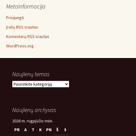
Metainformacija
Prisijungti
Įrašų RSS srautas
Komentarų RSS srautas
WordPress.org
Naujienų temos
Naujienų
temos
Naujienų archyvas
2026 m. rugpjūčio mėn.
PR
A
T
K
PN
Š
S